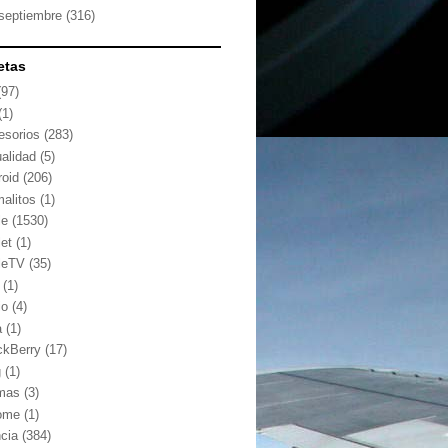
septiembre
(316)
etas
(97)
(1)
esorios
(283)
ualidad
(5)
roid
(206)
malitos
(1)
le
(1530)
let
(1)
leTV
(35)
(1)
io
(4)
a
(1)
ckBerry
(17)
g
(1)
mas
(3)
ome
(1)
ncia
(384)