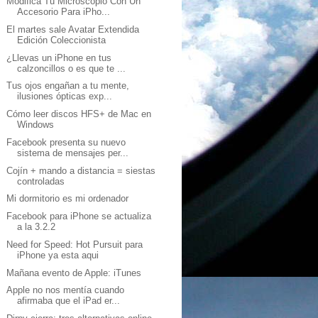
Modifica Tu Microscopio Con Un
Accesorio Para iPho...
El martes sale Avatar Extendida
Edición Coleccionista
¿Llevas un iPhone en tus
calzoncillos o es que te ...
Tus ojos engañan a tu mente,
ilusiones ópticas exp...
Cómo leer discos HFS+ de Mac en
Windows
Facebook presenta su nuevo
sistema de mensajes per...
Cojín + mando a distancia = siestas
controladas
Mi dormitorio es mi ordenador
Facebook para iPhone se actualiza
a la 3.2.2
Need for Speed: Hot Pursuit para
iPhone ya esta aqui
Mañana evento de Apple: iTunes
Apple no nos mentía cuando
afirmaba que el iPad er...