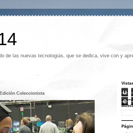
 14
o de las nuevas tecnologias, que se dedica, vive con y apre
Vista
u
 Edición Coleccionista
e
Busca
Pági