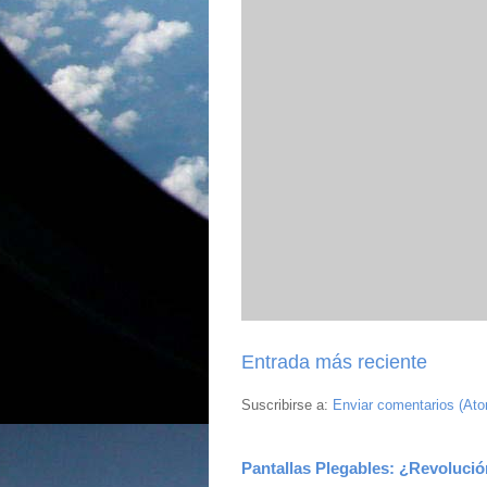
Entrada más reciente
Suscribirse a:
Enviar comentarios (At
Pantallas Plegables: ¿Revolució