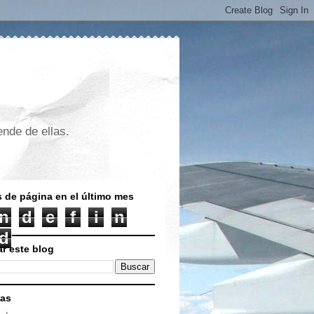
nde de ellas.
s de página en el último mes
n
d
e
f
i
n
d
r este blog
nas