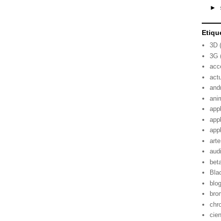
►
Etiqu
3D
3G
acc
act
and
ani
app
app
app
arte
aud
bet
Bla
blo
bro
chr
cie