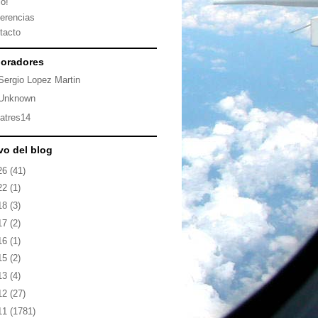
io!
erencias
tacto
oradores
Sergio Lopez Martin
Unknown
latres14
vo del blog
26
(41)
22
(1)
18
(3)
17
(2)
16
(1)
15
(2)
13
(4)
12
(27)
11
(1781)