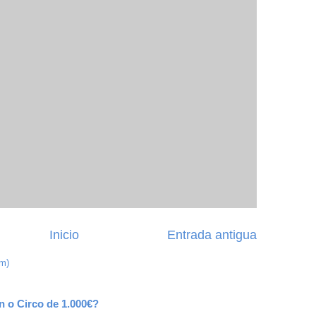
Inicio
Entrada antigua
om)
n o Circo de 1.000€?