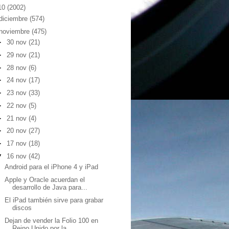
10
(2002)
diciembre
(574)
noviembre
(475)
►
30 nov
(21)
►
29 nov
(21)
►
28 nov
(6)
►
24 nov
(17)
►
23 nov
(33)
►
22 nov
(5)
►
21 nov
(4)
►
20 nov
(27)
►
17 nov
(18)
▼
16 nov
(42)
Android para el iPhone 4 y iPad
Apple y Oracle acuerdan el
desarrollo de Java para...
El iPad también sirve para grabar
discos
Dejan de vender la Folio 100 en
Reino Unido por la...