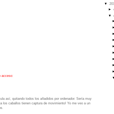
▼
20
►
▼
o acceso:
cula así, quitando todos los añadidos por ordenador. Sería muy
asta los caballos tienen captura de movimiento! Yo me veo a un
os.