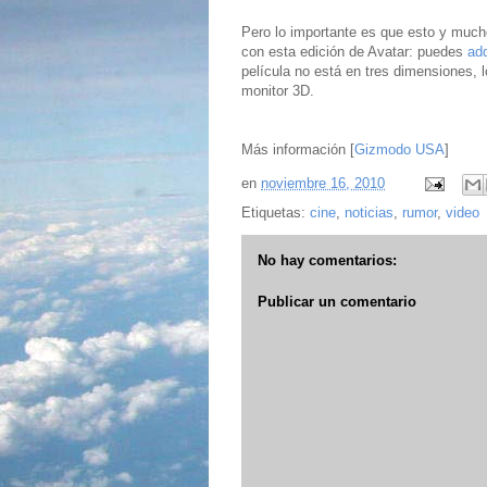
Pero lo importante es que esto y much
con esta edición de Avatar: puedes
adq
película no está en tres dimensiones, 
monitor 3D.
Más información [
Gizmodo USA
]
en
noviembre 16, 2010
Etiquetas:
cine
,
noticias
,
rumor
,
video
No hay comentarios:
Publicar un comentario