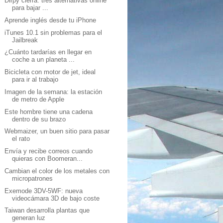
Dirpy cierra: tres alternativas online
para bajar ...
Aprende inglés desde tu iPhone
iTunes 10.1 sin problemas para el
Jailbreak
¿Cuánto tardarías en llegar en
coche a un planeta ...
Bicicleta con motor de jet, ideal
para ir al trabajo
Imagen de la semana: la estación
de metro de Apple
Este hombre tiene una cadena
dentro de su brazo
Webmaizer, un buen sitio para pasar
el rato
Envía y recibe correos cuando
quieras con Boomeran...
Cambian el color de los metales con
micropatrones
Exemode 3DV-5WF: nueva
videocámara 3D de bajo coste
Taiwan desarrolla plantas que
generan luz