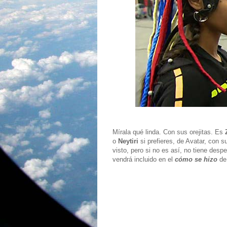
Mírala qué linda. Con sus orejitas. Es
o
Neytiri
si prefieres, de Avatar, con
visto, pero si no es así, no tiene despe
vendrá incluido en el
cómo se hizo
de 