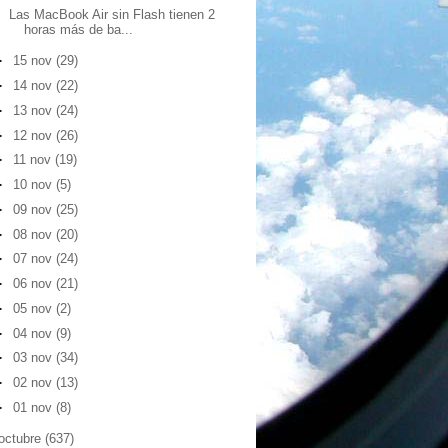
Las MacBook Air sin Flash tienen 2
horas más de ba...
►
15 nov
(29)
►
14 nov
(22)
►
13 nov
(24)
►
12 nov
(26)
►
11 nov
(19)
►
10 nov
(5)
►
09 nov
(25)
►
08 nov
(20)
►
07 nov
(24)
►
06 nov
(21)
►
05 nov
(2)
►
04 nov
(9)
►
03 nov
(34)
►
02 nov
(13)
►
01 nov
(8)
octubre
(637)