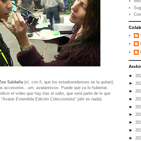
Inic
Sug
Con
Colab
Archi
►
20
Zoe Saldaña
(sí, con ñ, que los estadounidenses se la quitan),
►
20
 sus accesorios…um,
avatarescos
. Puede que ya lo hubieras
►
20
rdicio el vídeo que hay tras el salto, que será parte de lo que
►
20
"Avatar Extendida Edición Coleccionista" (ahí es nada).
►
20
►
20
►
20
►
20
►
20