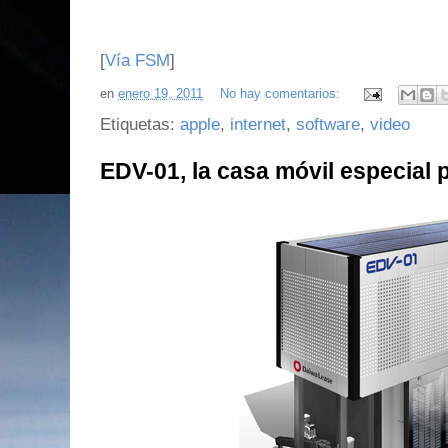
[
Vía FSM
]
en
enero 19, 2011
No hay comentarios:
Etiquetas:
apple
,
internet
,
software
,
video
EDV-01, la casa móvil especial 