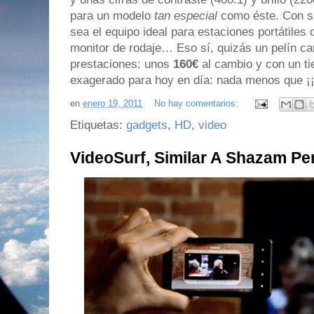
para un modelo
tan especial
como éste. Con su
sea el equipo ideal para estaciones portátiles
monitor de rodaje… Eso sí, quizás un pelín c
prestaciones: unos
160€
al cambio y con un t
exagerado para hoy en día: nada menos que ¡
en
enero 19, 2011
No hay comentarios:
Etiquetas:
gadgets
,
HD
,
video
VideoSurf, Similar A Shazam Pe