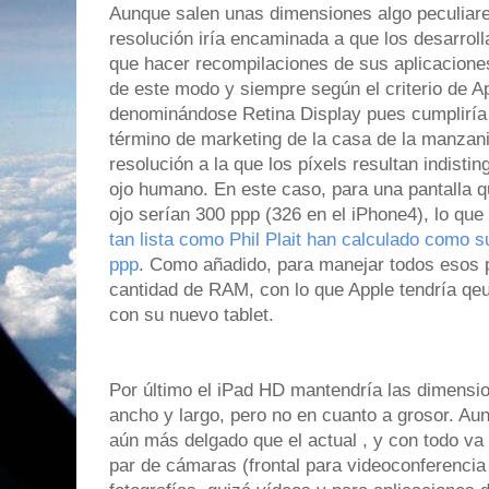
Aunque salen unas dimensiones algo peculiares
resolución iría encaminada a que los desarrol
que hacer recompilaciones de sus aplicacione
de este modo y siempre según el criterio de Ap
denominándose Retina Display pues cumpliría 
término de marketing de la casa de la manzani
resolución a la que los píxels resultan indistin
ojo humano. En este caso, para una pantalla q
ojo serían 300 ppp (326 en el iPhone4), lo qu
tan lista como Phil Plait han calculado como 
ppp
. Como añadido, para manejar todos esos pí
cantidad de RAM, con lo que Apple tendría qe
con su nuevo tablet.
Por último el iPad HD mantendría las dimensio
ancho y largo, pero no en cuanto a grosor. Au
aún más delgado que el actual , y con todo va 
par de cámaras (frontal para videoconferencia