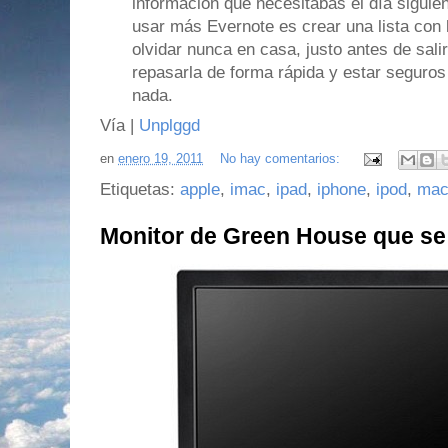
información que necesitabas el día siguie
usar más Evernote es crear una lista co
olvidar nunca en casa, justo antes de sal
repasarla de forma rápida y estar seguro
nada.
Vía |
Unplggd
en
enero 19, 2011
No hay comentarios:
Etiquetas:
apple
,
imac
,
ipad
,
iphone
,
ipod
,
mac
Monitor de Green House que se