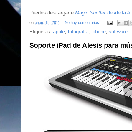
Puedes descargarte
Magic Shutter
desde la A
en
enero 19, 2011
No hay comentarios:
Etiquetas:
apple
,
fotografia
,
iphone
,
software
Soporte iPad de Alesis para mú