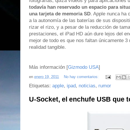
fotografías, quizá vídeos y para aplicaciones 
todavía han reservado un espacio para situa
una tarjeta de memoria SD
. Apple nunca ha 
a la autonomía de las baterías de sus disposit
rizar el rizo, y a pesar de la reducción de tam
prestaciones, el iPad HD aún dure lejos del en
mejor de todo es que nos faltan únicamente 3
realidad tangible.
Más información [
Gizmodo USA
]
en
enero 19, 2011
No hay comentarios:
Etiquetas:
apple
,
ipad
,
noticias
,
rumor
U-Socket, el enchufe USB que 