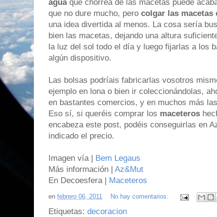
agua
que chorrea de las macetas puede acabar 
que no dure mucho, pero
colgar las macetas 
una idea divertida al menos. La cosa sería bu
bien las macetas, dejando una altura suficient
la luz del sol todo el día y luego fijarlas a lo
algún dispositivo.
Las bolsas podríais fabricarlas vosotros mismo
ejemplo en lona o bien ir coleccionándolas, a
en bastantes comercios, y en muchos más las 
Eso sí, si queréis comprar los
maceteros
hech
encabeza este post, podéis conseguirlas en 
indicado el precio.
Imagen vía |
Bem Legaus
Más información |
Az&Mut
En Decoesfera |
Maceteros
en
febrero 06, 2011
No hay comentarios:
Etiquetas:
decoracion