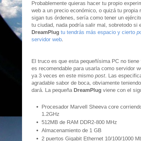
Probablemente quieras hacer tu propio experim
web a un precio económico, o quizá tu propia
sigan tus órdenes, sería como tener un ejérci
tu ciudad, nada podría salir mal, sobretodo si
DreamPlug
tu tendrás más espacio y cierto
p
servidor web
.
El truco es que esta pequeñísima PC no tiene t
es recomendable para usarla como servidor we
ya 3 veces en este mismo
post
. Las especific
agradable sabor de boca, obviamente teniendo 
dará. La pequeña
DreamPlug
viene con el sig
Procesador Marvell Sheeva core corriendo
1.2GHz
512MB de RAM DDR2-800 MHz
Almacenamiento de 1 GB
2 puertos Gigabit Ethernet 10/100/1000 M