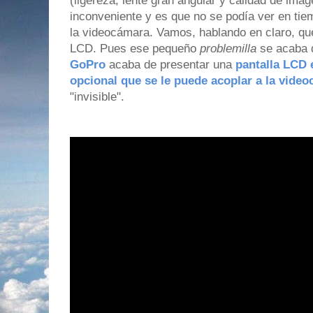
(ligereza, lente gran angular y calidad de ima
inconveniente y es que no se podía ver en tie
la videocámara. Vamos, hablando en claro, que
LCD. Pues ese pequeño
problemilla
se acaba d
GoPro
acaba de presentar una
pantalla LCD 
opcional que se le puede acoplar a la vide
"invisible".