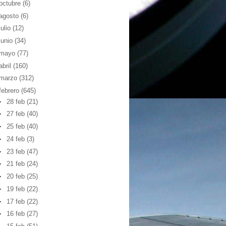
octubre
(6)
agosto
(6)
julio
(12)
junio
(34)
mayo
(77)
abril
(160)
marzo
(312)
febrero
(645)
►
28 feb
(21)
►
27 feb
(40)
►
25 feb
(40)
►
24 feb
(3)
►
23 feb
(47)
►
21 feb
(24)
►
20 feb
(25)
►
19 feb
(22)
►
17 feb
(22)
►
16 feb
(27)