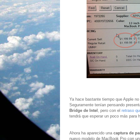
Ya hace bastante tiempo que Apple no 
Seguramente tenían pensando present
Bridge de Intel
, pero con el
retraso qu
tendrá que esperar un poco más para
Ahora ha aparecido una
captura de pa
nuevo modelo de MacBook Pro con una 