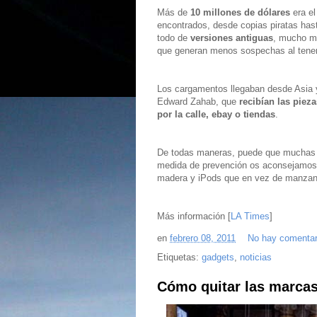
Más de
10 millones de dólares
era el
encontrados, desde copias piratas has
todo de
versiones antiguas
, mucho má
que generan menos sospechas al tener
Los cargamentos llegaban desde Asia
Edward Zahab, que
recibían las piez
por la calle, ebay o tiendas
.
De todas maneras, puede que muchas d
medida de prevención os aconsejamos
madera y iPods que en vez de manza
Más información [
LA Times
]
en
febrero 08, 2011
No hay comentar
Etiquetas:
gadgets
,
noticias
Cómo quitar las marcas