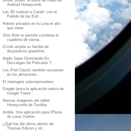
Movie Studio, el editor de vídeo de
Android Honeycomb
Las 3D vuelven a Canal+ con el
Partido de las Estr...
Robots privados en la Luna el año
que viene
Shot Note te permite combinar el
cuaderno de siemp...
D-Link amplia su familia de
dispositivos powerline...
Apple Sigue Dominando En
Descargas De Películas Y ...
Los iPod Classic también escasean
en los almacenes...
El interruptor salero/pimentero
Google lanza la aplicación nativa de
Google Transl...
Nuevas imágenes del tablet
Honeycomb de Toshiba
Amble: Una aplicación para iPhone
de Louis Vuitton
¿Qué fue del último aliento de
Thomas Edison y otr...