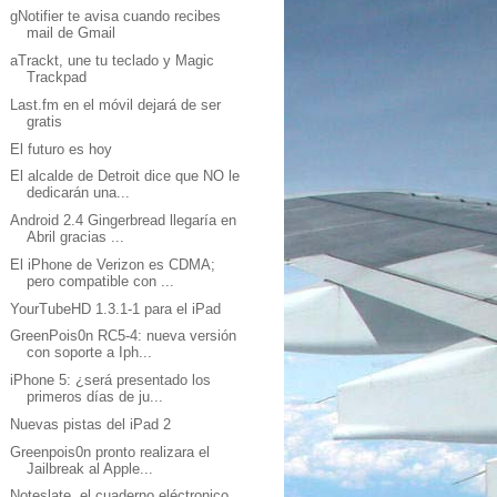
gNotifier te avisa cuando recibes
mail de Gmail
aTrackt, une tu teclado y Magic
Trackpad
Last.fm en el móvil dejará de ser
gratis
El futuro es hoy
El alcalde de Detroit dice que NO le
dedicarán una...
Android 2.4 Gingerbread llegaría en
Abril gracias ...
El iPhone de Verizon es CDMA;
pero compatible con ...
YourTubeHD 1.3.1-1 para el iPad
GreenPois0n RC5-4: nueva versión
con soporte a Iph...
iPhone 5: ¿será presentado los
primeros días de ju...
Nuevas pistas del iPad 2
Greenpois0n pronto realizara el
Jailbreak al Apple...
Noteslate, el cuaderno eléctronico