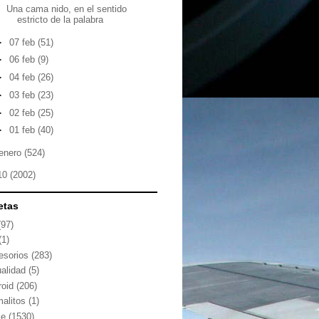
Una cama nido, en el sentido
estricto de la palabra
►
07 feb
(51)
►
06 feb
(9)
►
04 feb
(26)
►
03 feb
(23)
►
02 feb
(25)
►
01 feb
(40)
enero
(524)
10
(2002)
etas
(97)
(1)
esorios
(283)
ualidad
(5)
roid
(206)
malitos
(1)
le
(1530)