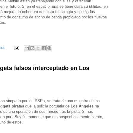
na Mobile están ya trabajando con ellas y ofrecerán
en el futuro. Si en el espacio rural se tiene clara su utilidad, en
 mejorar la cobertura con esta tecnología y quizás las
ento de consumo de ancho de banda propiciado por los nuevos
tos.
ios:
gets falsos interceptado en Los
con simpatía por las PSPs, se trata de una muestra de los
dgets piratas
que la policía portuaria de
Los Ángeles
ha
 de una operación de dos meses tras la pista. Si has
so por eBay últimamente que era sospechosamente barato,
uno de estos.