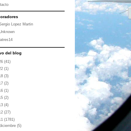
tacto
oradores
Sergio Lopez Martin
Unknown
latres14
vo del blog
26
(41)
22
(1)
18
(3)
17
(2)
16
(1)
15
(2)
13
(4)
12
(27)
11
(1781)
diciembre
(5)