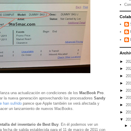
Con
Colab
Archi
►
20
►
20
►
20
►
20
►
20
lanza una actualización en condiciones de los
MacBook Pro
.
►
20
ar la nueva generación aprovechando los procesadores
Sandy
e han sufrido
parece que Apple también se verá afectada y
►
20
 hacer un lanzamiento de nuevos MacBooks.
►
20
▼
20
ntalla del inventario de Best Buy
. En él podemos ver un
►
fecha de salida establecida para el 11 de marzo de 2011 con