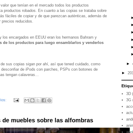
 valor que tenían en el mercado todos los productos
ta productos robados. En cuanto a las copias se trataba sobre
s fáciles de copiar y de que parezcan auténticas, además de
 precios reducidos.
 y los encargados en EEUU eran los hermanos Bahram y
as de los productos para luego ensamblarlos y venderlos
►
e sus copias sigan por ahí, así que tened cuidado, como
 desconfiar de iPods con parches, PSPs con botones de
►
20
nas tengan calaveras…
Etiqu
3D
3G
ios:
acc
act
and
 de muebles sobre las alfombras
ani
app