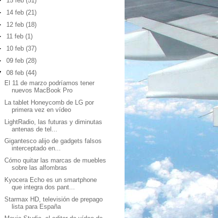
►
15 feb
(51)
►
14 feb
(21)
►
12 feb
(18)
►
11 feb
(1)
►
10 feb
(37)
►
09 feb
(28)
▼
08 feb
(44)
El 11 de marzo podríamos tener
nuevos MacBook Pro
La tablet Honeycomb de LG por
primera vez en vídeo
LightRadio, las futuras y diminutas
antenas de tel...
Gigantesco alijo de gadgets falsos
interceptado en...
Cómo quitar las marcas de muebles
sobre las alfombras
Kyocera Echo es un smartphone
que integra dos pant...
Starmax HD, televisión de prepago
lista para España