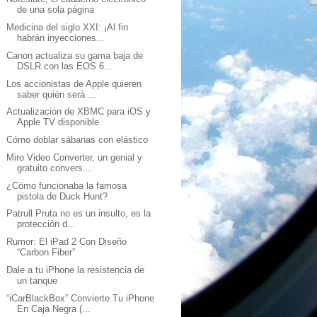
de una sola página
Medicina del siglo XXI: ¡Al fin
habrán inyecciones...
Canon actualiza su gama baja de
DSLR con las EOS 6...
Los accionistas de Apple quieren
saber quién será ...
Actualización de XBMC para iOS y
Apple TV disponible
Cómo doblar sábanas con elástico
Miro Video Converter, un genial y
gratuito convers...
¿Cómo funcionaba la famosa
pistola de Duck Hunt?
Patrull Pruta no es un insulto, es la
protección d...
Rumor: El iPad 2 Con Diseño
“Carbon Fiber”
Dale a tu iPhone la resistencia de
un tanque
“iCarBlackBox” Convierte Tu iPhone
En Caja Negra (...