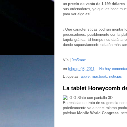
un
precio de venta de 1.199 dólares
.
sus ordenadores, ya que les hace much
para ver algo así.
¿Qué características podrían montar 
procesadores, posiblemente con la pl
tarjeta gráfica. El tiempo nos dará la
donde supuestamente estarán más cen
Vía |
9to5mac
en
febrero 08, 2011
No hay comentar
Etiquetas:
apple
,
macbook
,
noticias
La tablet Honeycomb de
En realidad se trata de su gemela nor
prácticamente va a ser el mismo produ
próximo
Mobile World Congress
, per