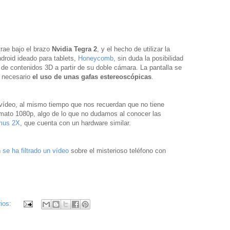
trae bajo el brazo
Nvidia Tegra 2
, y el hecho de utilizar la
ndroid ideado para tablets,
Honeycomb
, sin duda la posibilidad
n de contenidos 3D a partir de su doble cámara. La pantalla se
á necesario
el uso de unas gafas estereoscópicas
.
 vídeo, al mismo tiempo que nos recuerdan que no tiene
rmato 1080p, algo de lo que no dudamos al conocer las
mus 2X
, que cuenta con un hardware similar.
n
se ha filtrado un vídeo
sobre el misterioso teléfono con
ios: