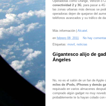
Operadoras como Orange, Verizon o Chi
conectividad 2 y 3G
, para pasar a 4G 
las zonas urbanas más densas se podrá
operadoras dejen de quejarse del aum
teléfonos avanzados y su tráfico de da
Más información |
Alcatel
.
en
febrero 08, 2011
No hay comentar
Etiquetas:
movil
,
noticias
Gigantesco alijo de gad
Ángeles
No, no es el salón de un fan de Apple 
miles de iPods, iPhones y demás ga
requisado en varios almacenes después
comprado algún gadget no muy novedo
probablemente te la hayan colado con 