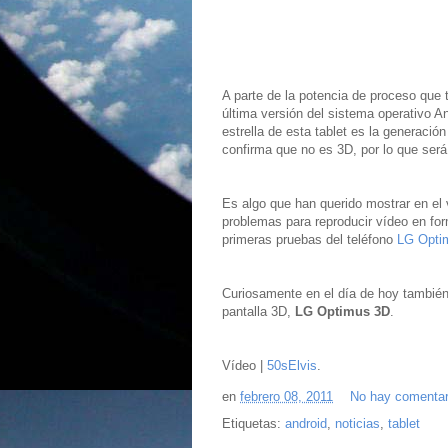
A parte de la potencia de proceso que 
última versión del sistema operativo A
estrella de esta tablet es la generació
confirma que no es 3D, por lo que ser
Es algo que han querido mostrar en el
problemas para reproducir vídeo en fo
primeras pruebas del teléfono
LG Opti
Curiosamente en el día de hoy tambié
pantalla 3D,
LG Optimus 3D
.
Vídeo |
50sElvis
.
en
febrero 08, 2011
No hay comentar
Etiquetas:
android
,
noticias
,
tablet