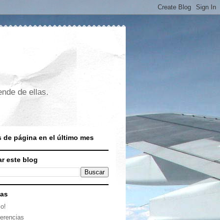
nde de ellas.
s de página en el último mes
r este blog
nas
io!
erencias