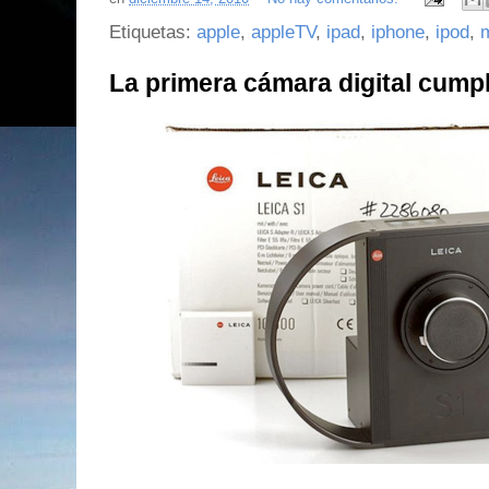
Etiquetas:
apple
,
appleTV
,
ipad
,
iphone
,
ipod
,
La primera cámara digital cump