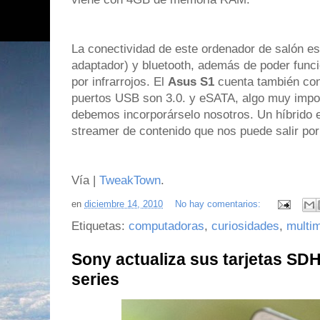
La conectividad de este ordenador de salón e
adaptador) y bluetooth, además de poder func
por infrarrojos. El
Asus S1
cuenta también con 
puertos USB son 3.0. y eSATA, algo muy impor
debemos incorporárselo nosotros. Un híbrido 
streamer de contenido que nos puede salir po
Vía |
TweakTown
.
en
diciembre 14, 2010
No hay comentarios:
Etiquetas:
computadoras
,
curiosidades
,
multi
Sony actualiza sus tarjetas SD
series