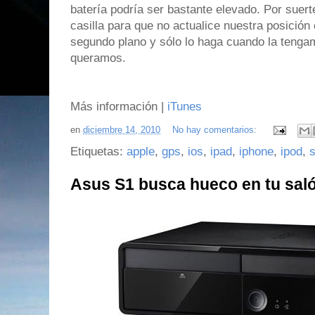
batería podría ser bastante elevado. Por sue
casilla para que no actualice nuestra posición
segundo plano y sólo lo haga cuando la tenga
queramos.
Más información |
iTunes
en
diciembre 14, 2010
No hay comentarios:
Etiquetas:
apple
,
gps
,
ios
,
ipad
,
iphone
,
ipod
,
s
Asus S1 busca hueco en tu sal