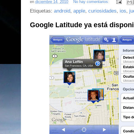
en
diciembre 14, 2010
No hay comentarios:
Etiquetas:
android
,
apple
,
curiosidades
,
ios
,
j
Google Latitude ya está disponi