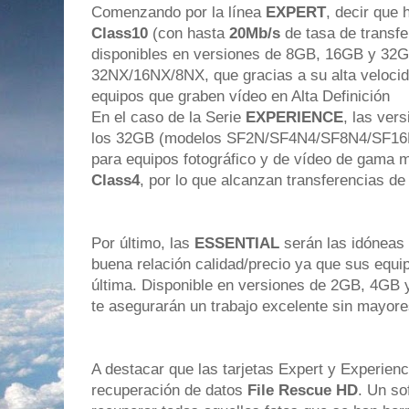
Comenzando por la línea
EXPERT
, decir que
Class10
(con hasta
20Mb/s
de tasa de transfe
disponibles en versiones de 8GB, 16GB y 32G
32NX/16NX/8NX, que gracias a su alta velocid
equipos que graben vídeo en Alta Definición
En el caso de la Serie
EXPERIENCE
, las ver
los 32GB (modelos SF2N/SF4N4/SF8N4/SF16
para equipos fotográfico y de vídeo de gama m
Class4
, por lo que alcanzan transferencias d
Por último, las
ESSENTIAL
serán las idóneas
buena relación calidad/precio ya que sus equip
última. Disponible en versiones de 2GB, 4GB 
te asegurarán un trabajo excelente sin mayor
A destacar que las tarjetas Expert y Experienc
recuperación de datos
File Rescue HD
. Un so