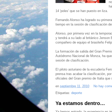
no
ha
14 'poles' que se han puesto en liza.
Fernando Alonso ha logrado su primera p
tiempo en la sesión de clasificación de
Alonso, por primera vez en la temporad
y tendrá a su lado al británico Jenson
compañero de equipo el brasileño Fel
La formación de salida del Gran Premio
Autódromo Nacional de Monza, ha queda
sesión de clasificación.
El piloto asturiano de la escudería Fer
prensa tras acabar la clasificación, po
oficiales del Gran premio de Italia qu
en
septiembre 11, 2010
No hay come
Etiquetas:
deporte
Ya estamos dentro…
Ya hemos entrado, la experiencia es i