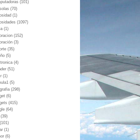
putadoras
(101)
solas
(70)
iosidad
(1)
iosidades
(1097)
ia
(1)
oracion
(152)
oración
(3)
orte
(35)
eño
(5)
ctronica
(4)
ader
(51)
kr
(1)
mula1
(5)
grafia
(298)
get
(6)
gets
(415)
gle
(64)
(39)
(101)
ar
(1)
or
(6)