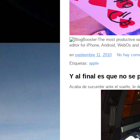
en
septiembre 11, 2010
No hay come
Etiquetas:
apple
Y al final es que no s
Acaba de sucumbir ante el sueño, le 