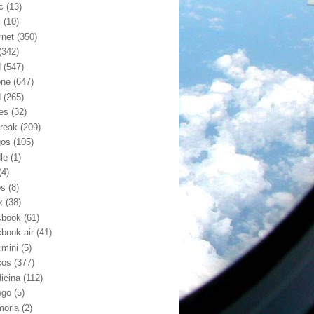
c
(13)
l
(10)
rnet
(350)
(342)
d
(547)
one
(647)
d
(265)
nes
(32)
break
(209)
gos
(105)
le
(1)
(4)
os
(8)
x
(38)
book
(61)
book air
(41)
mini
(5)
cos
(377)
icina
(112)
ego
(5)
oria
(2)