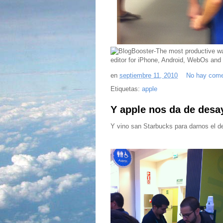
en
septiembre 11, 2010
No hay come
Etiquetas:
apple
Y apple nos da de desa
Y vino san Starbucks para darnos el de