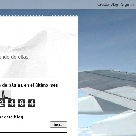
nde de ellas.
s de página en el último mes
2
4
8
4
r este blog