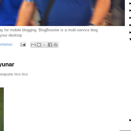
ntarios:
yunar
sayuno rico rico