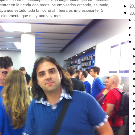
ntrar en la tienda con todos los empleados gritando, saltando,
►
20
yamos estado toda la noche ahí fuera es impresionante. Si
▼
20
go claramente que mil y una vez mas.
►
►
►
▼