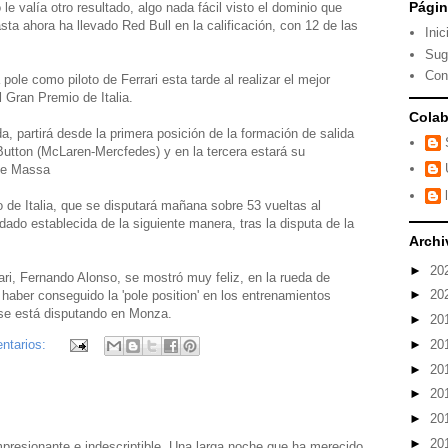
Pági
 le valía otro resultado, algo nada fácil visto el dominio que
sta ahora ha llevado Red Bull en la calificación, con 12 de las
Inic
Sug
Con
ole como piloto de Ferrari esta tarde al realizar el mejor
l Gran Premio de Italia.
Colab
a, partirá desde la primera posición de la formación de salida
 Button (McLaren-Mercfedes) y en la tercera estará su
ipe Massa
 de Italia, que se disputará mañana sobre 53 vueltas al
do establecida de la siguiente manera, tras la disputa de la
Archi
►
20
rari, Fernando Alonso, se mostró muy feliz, en la rueda de
►
20
r haber conseguido la 'pole position' en los entrenamientos
e se está disputando en Monza.
►
20
►
20
ntarios:
►
20
►
20
►
20
►
20
mpresionante e indescriptible. Una larga noche que ha merecido