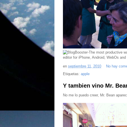
en
septiembre 11, 2010
No hay come
Etiquetas:
apple
Y tambien vino Mr. Bea
No me lo puedo creer, Mr. Bean aparec