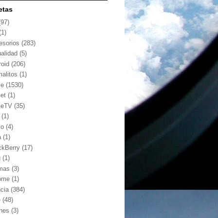
etas
(97)
(1)
esorios
(283)
ualidad
(5)
roid
(206)
malitos
(1)
le
(1530)
let
(1)
leTV
(35)
(1)
io
(4)
a
(1)
ckBerry
(17)
g
(1)
mas
(3)
ome
(1)
ncia
(384)
e
(48)
hes
(3)