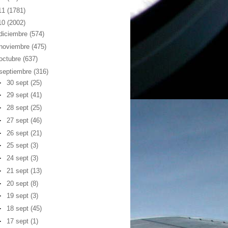
11
(1781)
10
(2002)
diciembre
(574)
noviembre
(475)
octubre
(637)
septiembre
(316)
►
30 sept
(25)
►
29 sept
(41)
►
28 sept
(25)
►
27 sept
(46)
►
26 sept
(21)
►
25 sept
(3)
►
24 sept
(3)
►
21 sept
(13)
►
20 sept
(8)
►
19 sept
(3)
►
18 sept
(45)
►
17 sept
(1)