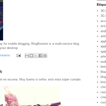
Etiqu
3D
3G
acc
act
and
ani
app
app
app
ntarios:
arte
aud
bet
n
Bla
blo
ió en escena. Muy bueno si señor, esto esta súper currado.
bro
chr
cie
cin
coc