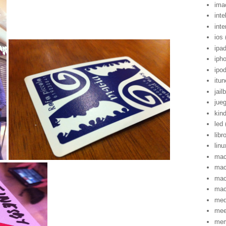
ima
inte
inte
ios
ipa
iph
ipo
itu
jail
jue
kind
led
libr
linu
mac
mac
mac
ma
med
me
mem