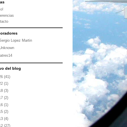
nas
io!
erencias
tacto
oradores
Sergio Lopez Martin
Unknown
latres14
vo del blog
26
(41)
22
(1)
18
(3)
17
(2)
16
(1)
15
(2)
13
(4)
12
(27)