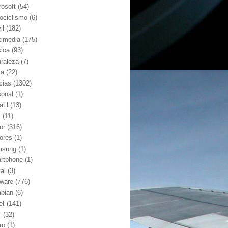
rosoft
(54)
ociclismo
(6)
il
(182)
timedia
(175)
ica
(93)
uraleza
(7)
ia
(22)
cias
(1302)
sonal
(1)
atil
(13)
j
(11)
or
(316)
ores
(1)
msung
(1)
rtphone
(1)
al
(3)
tware
(776)
bian
(6)
et
(141)
T
(32)
ro
(1)