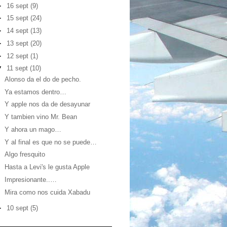
►
16 sept
(9)
►
15 sept
(24)
►
14 sept
(13)
►
13 sept
(20)
►
12 sept
(1)
▼
11 sept
(10)
Alonso da el do de pecho.
Ya estamos dentro…
Y apple nos da de desayunar
Y tambien vino Mr. Bean
Y ahora un mago…
Y al final es que no se puede…
Algo fresquito
Hasta a Levi's le gusta Apple
Impresionante..…
Mira como nos cuida Xabadu
►
10 sept
(5)