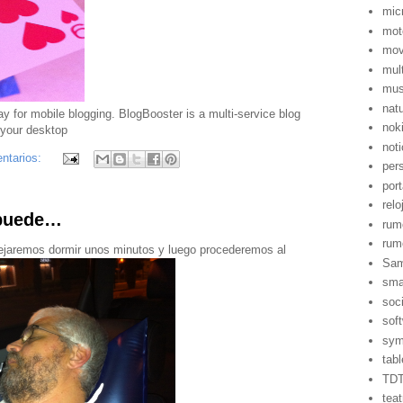
mic
mot
mov
mul
mus
nat
nok
noti
ntarios:
per
port
relo
e puede…
rum
rum
dejaremos dormir unos minutos y luego procederemos al
Sa
sma
soci
sof
sym
tabl
TD
teat