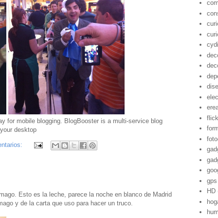
com
con
cur
cur
cyd
dec
dec
dep
dis
ele
ere
flic
for
foto
ntarios:
gad
gad
goo
gps
HD
 mago. Esto es la leche, parece la noche en blanco de Madrid
hog
ago y de la carta que uso para hacer un truco.
hum