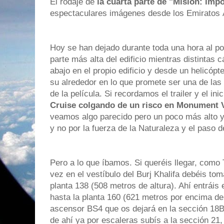
El rodaje de
la cuarta parte de "Misión: impo
espectaculares imágenes desde los Emiratos 
Hoy se han dejado durante toda una hora al p
parte más alta del edificio mientras distinta
abajo en el propio edificio y desde un helicóp
su alrededor en lo que promete ser una de la
de la película. Si recordamos el trailer y el ini
Cruise colgando de un risco en Monument V
veamos algo parecido pero un poco más alto 
y no por la fuerza de la Naturaleza y el paso d
Pero a lo que íbamos. Si queréis llegar, como 
vez en el vestíbulo del Burj Khalifa debéis to
planta 138 (508 metros de altura). Ahí entráis
hasta la planta 160 (621 metros por encima del
ascensor BS4 que os dejará en la sección 18B
de ahí ya por escaleras subís a la sección 21,