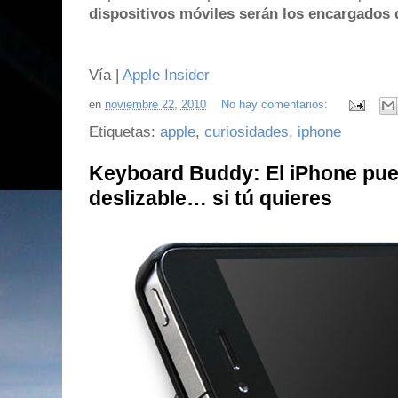
dispositivos móviles serán los encargados 
Vía |
Apple Insider
en
noviembre 22, 2010
No hay comentarios:
Etiquetas:
apple
,
curiosidades
,
iphone
Keyboard Buddy: El iPhone pue
deslizable… si tú quieres