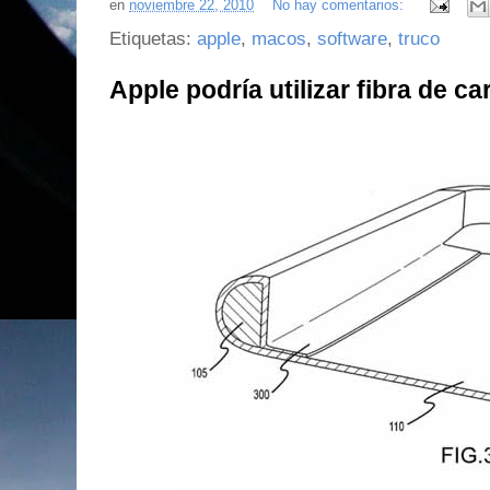
en
noviembre 22, 2010
No hay comentarios:
Etiquetas:
apple
,
macos
,
software
,
truco
Apple podría utilizar fibra de c