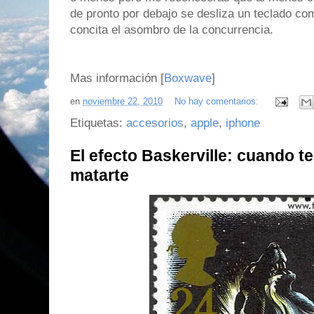
de pronto por debajo se desliza un teclado c
concita el asombro de la concurrencia.
Mas información [
Boxwave
]
en
noviembre 22, 2010
No hay comentarios:
Etiquetas:
accesorios
,
apple
,
iphone
El efecto Baskerville: cuando 
matarte