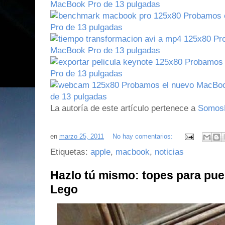
La autoría de este artículo pertenece a
Somo
en
marzo 25, 2011
No hay comentarios:
Etiquetas:
apple
,
macbook
,
noticias
Hazlo tú mismo: topes para pue
Lego