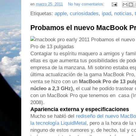
en
marzo 25, 2011
No hay comentarios:
Etiquetas:
apple
,
curiosidades
,
ipad
,
noticias
,
Probamos el nuevo MacBook Pr
Contagiar tu espíritu maquero a amigos y famil
ellas es que aumenta tus posibilidades de pode
empresa de la manzana. Mi sobrino estaba e
última actualización de la gama MacBook Pro, 
venta se hizo con un
MacBook Pro de 13 pulg
núcleo a 2,3 GHz),
el cual he podido trastear
con un MacBook Pro que tenemos en casa (In
2008).
Apariencia externa y especificaciones
Mucho se habló del
rediseño del nuevo MacBoo
la tecnología LiquidMetal
, pero a la hora de la
ninguno de estos rumores y, de hecho, tal y c