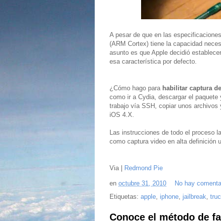
A pesar de que en las especificacione
(ARM Cortex) tiene la capacidad nece
asunto es que Apple decidió establecer 
esa característica por defecto.
¿Cómo hago para
habilitar captura 
como ir a Cydia, descargar el paquete 
trabajo vía SSH, copiar unos archivos 
iOS 4.X.
Las instrucciones de todo el proceso la
como captura video en alta definición
Via |
Redmond Pie
en
octubre 31, 2010
No hay comenta
Etiquetas:
apple
,
iphone
,
jailbreak
,
tru
Conoce el método de fab