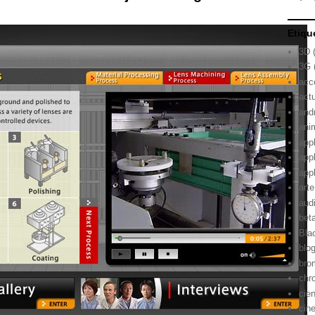
Etiqu
3D
3G
acc
act
and
ani
app
app
app
arte
aud
bet
Bla
blo
bro
chr
cie
cin