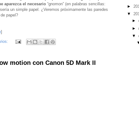
ue aparezca el necesario
“gnomon” (en palabras sencillas:
►
20
ol sería un simple papel. ¿Veremos próximamente las paredes
▼
20
l de papel?
►
►
e
]
▼
rios:
low motion con Canon 5D Mark II