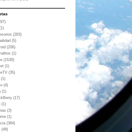
etas
(97)
(1)
esorios
(283)
ualidad
(5)
roid
(206)
malitos
(1)
le
(1530)
let
(1)
leTV
(35)
(1)
io
(4)
a
(1)
ckBerry
(17)
g
(1)
mas
(3)
ome
(1)
ncia
(384)
e
(48)