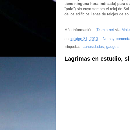
tiene ninguna hora indicada
)
para q
“
palo
”) sin cuya sombra el reloj de S
de los edificios llenas de relojes de so
Más información: [
Damia.net
vía
Mak
en
octubre 31, 2010
No hay comenta
Etiquetas:
curiosidades
,
gadgets
Lagrimas en estudio, s