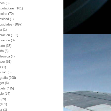
hes
(3)
putadoras
(101)
solas
(70)
iosidad
(1)
iosidades
(1097)
ia
(1)
oracion
(152)
oración
(3)
orte
(35)
eño
(5)
ctronica
(4)
ader
(51)
kr
(1)
mula1
(5)
grafia
(298)
get
(6)
gets
(415)
gle
(64)
(39)
(101)
ar
(1)