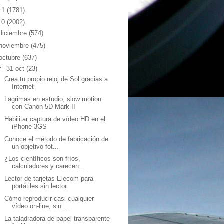
11
(1781)
10
(2002)
diciembre
(574)
noviembre
(475)
octubre
(637)
▼
31 oct
(23)
Crea tu propio reloj de Sol gracias a
Internet
Lagrimas en estudio, slow motion
con Canon 5D Mark II
Habilitar captura de vídeo HD en el
iPhone 3GS
Conoce el método de fabricación de
un objetivo fot...
¿Los científicos son fríos,
calculadores y carecen...
Lector de tarjetas Elecom para
portátiles sin lector
Cómo reproducir casi cualquier
vídeo on-line, sin ...
La taladradora de papel transparente