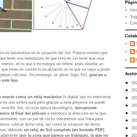
Pági
Inic
Sug
Con
Colab
ra es basándose en la situación del Sol. Parece mentira que
 para tener una orientación de qué hora es sin tener que usar
menos, en lo que a tecnología se refiere, pues diseñar un
y que tener en cuenta la localización en la que se vaya a poner
Archi
omplejos cálculos. Sin embargo, en pleno Siglo XXI,
gracias a
 este tipo
.
►
20
►
20
tan exacto como un reloj mecánico
(o digital -por no mencionar
►
20
 no es una esfera pura pero gracias a este proyecto se puede
►
20
n sencillo. Así, en esta época tecnológica,
únicamente
►
20
ece al final del artículo
e introducir la dirección en la que
eriormente, con un par de clicks trazaremos una línea para
►
20
eremos colocar dicho reloj, así como la situación de dicha
►
20
emos obtenido
un reloj de Sol completo (en formato PDF)
iadamente (
por la zona que parece un triángulo, la que no
►
20