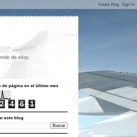
nde de ellas.
s de página en el último mes
2
4
6
1
r este blog