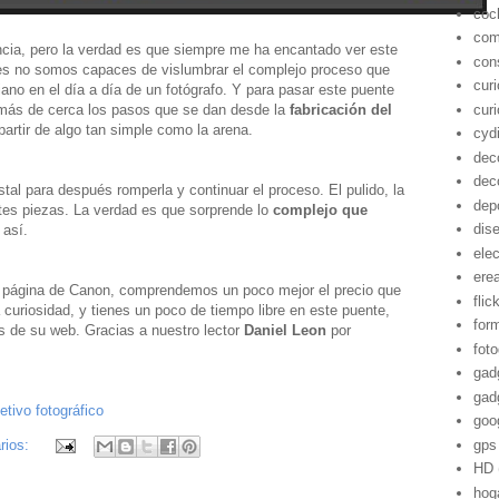
coc
com
ancia, pero la verdad es que siempre me ha encantado ver este
con
ces no somos capaces de vislumbrar el complejo proceso que
cur
diano en el día a día de un fotógrafo. Y para pasar este puente
cur
más de cerca los pasos que se dan desde la
fabricación del
partir de algo tan simple como la arena.
cyd
dec
dec
stal para después romperla y continuar el proceso. El pulido, la
dep
ntes piezas. La verdad es que sorprende lo
complejo que
dis
 así.
ele
ere
la página de Canon, comprendemos un poco mejor el precio que
flic
a curiosidad, y tienes un poco de tiempo libre en este puente,
for
os de su web. Gracias a nuestro lector
Daniel Leon
por
foto
gad
gad
etivo fotográfico
goo
gps
rios:
HD
hog