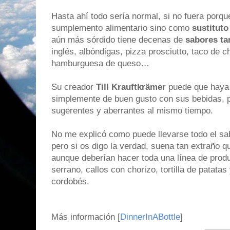
Hasta ahí todo sería normal, si no fuera por
sumplemento alimentario sino como
sustituto
aún más sórdido tiene decenas de
sabores ta
inglés, albóndigas, pizza prosciutto, taco de c
hamburguesa de queso…
Su creador
Till Krauftkrämer
puede que haya 
simplemente de buen gusto con sus bebidas, 
sugerentes y aberrantes al mismo tiempo.
No me explicó como puede llevarse todo el sab
pero si os digo la verdad, suena tan extraño q
aunque deberían hacer toda una línea de prod
serrano, callos con chorizo, tortilla de patata
cordobés.
Más información [
DinnerInABottle
]