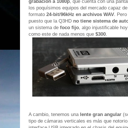
grabación a 1080p
, que cuenta con una panta
los poquísimos equipos del mercado capaz de 
formato
24-bit/96kHz en archivos WAV
. Pero
puesto que la Q3HD
no tiene sistema de aut
un sistema de
foco fijo
, algo injustificable h
como este de nada menos que
$300
.
A cambio, tenemos una
lente gran angular
(s
tipo de cámaras verticales es más que notorio
interface USB integrado en el chasis del equi