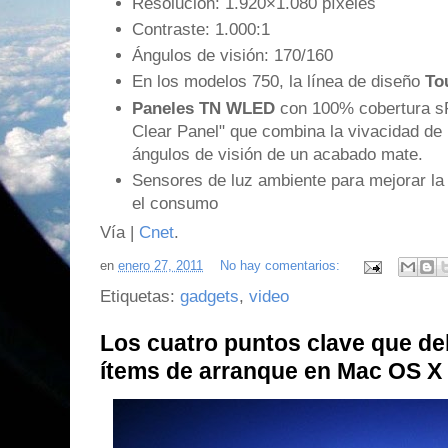
Resolución: 1.920×1.080 píxeles
Contraste: 1.000:1
Ángulos de visión: 170/160
En los modelos 750, la línea de diseño
To
Paneles TN WLED
con 100% cobertura sR
Clear Panel" que combina la vivacidad de 
ángulos de visión de un acabado mate.
Sensores de luz ambiente para mejorar la 
el consumo
Vía |
Cnet
.
en
enero 27, 2011
No hay comentarios:
Etiquetas:
gadgets
,
video
Los cuatro puntos clave que de
ítems de arranque en Mac OS X