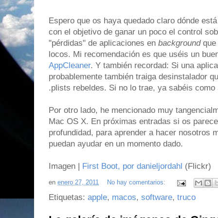
Espero que os haya quedado claro dónde está 
con el objetivo de ganar un poco el control so
"pérdidas" de aplicaciones en
background
que 
locos. Mi recomendación es que uséis un bue
AppCleaner
. Y también recordad: Si una aplica
probablemente también traiga desinstalador q
.plists rebeldes. Si no lo trae, ya sabéis como 
Por otro lado, he mencionado muy tangencialm
Mac OS X. En próximas entradas si os parece
profundidad, para aprender a hacer nosotros 
puedan ayudar en un momento dado.
Imagen |
First Boot, por danieljordahl
(Flickr)
en
enero 27, 2011
No hay comentarios:
Etiquetas:
apple
,
macos
,
software
,
truco