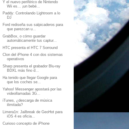
Y el nuevo periférico de Nintendo
Wii es… ¡un bebé...
Paddy: Controlando Lightroom a lo
DJ
Ford rediseña sus salpicaderos para
que parezcan u...
GrabBox, o cómo guardar
automáticamente tus captur...
HTC presenta el HTC 7 Sorround
Clon del iPhone 4 con dos sistemas
operativos
Sharp presenta el grabador Blu-ray
BDXL más fino d...
Ha tenido que llegar Google para
que los coches se...
Yahoo! Messenger apostará por las
videollamadas 3G...
iTunes, ¿descarga de música
ilimitada?
Limera1n: Jailbreak de GeoHot para
iOS 4 es oficia...
Curioso concepto de iPhone