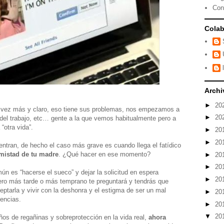
Con
Colab
Archi
►
20
 vez más y claro, eso tiene sus problemas, nos empezamos a
►
20
 del trabajo, etc… gente a la que vemos habitualmente pero a
“otra vida”.
►
20
►
20
ntran, de hecho el caso más grave es cuando llega el fatídico
amistad de tu madre
. ¿Qué hacer en ese momento?
►
20
►
20
ún es “hacerse el sueco” y dejar la solicitud en espera
►
20
ero más tarde o más temprano te preguntará y tendrás que
ptarla y vivir con la deshonra y el estigma de ser un mal
►
20
uencias.
►
20
▼
20
ños de regañinas y sobreprotección en la vida real,
ahora