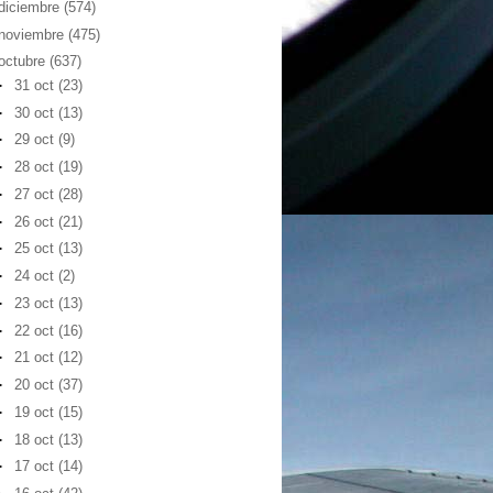
diciembre
(574)
noviembre
(475)
octubre
(637)
►
31 oct
(23)
►
30 oct
(13)
►
29 oct
(9)
►
28 oct
(19)
►
27 oct
(28)
►
26 oct
(21)
►
25 oct
(13)
►
24 oct
(2)
►
23 oct
(13)
►
22 oct
(16)
►
21 oct
(12)
►
20 oct
(37)
►
19 oct
(15)
►
18 oct
(13)
►
17 oct
(14)