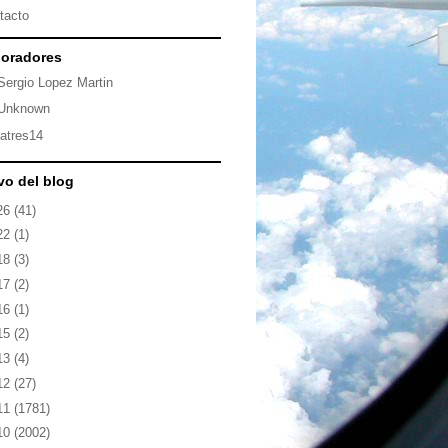
tacto
oradores
Sergio Lopez Martin
Unknown
latres14
vo del blog
26
(41)
22
(1)
18
(3)
17
(2)
16
(1)
15
(2)
13
(4)
12
(27)
11
(1781)
10
(2002)