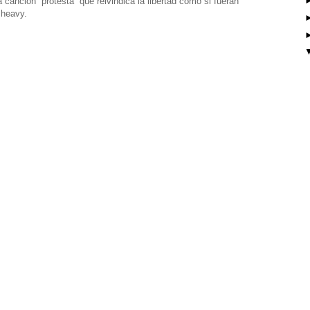
canción “protesta” que reivindica la libertad como si fueran
 heavy.