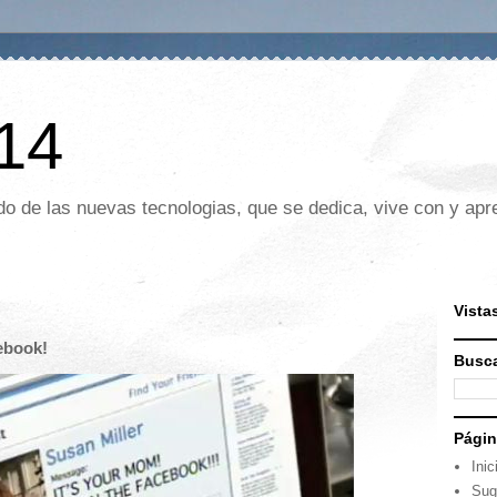
 14
o de las nuevas tecnologias, que se dedica, vive con y apre
Vista
ebook!
Busca
Pági
Inic
Sug