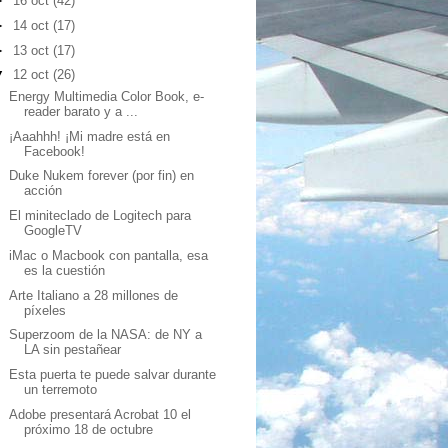
►
16 oct
(42)
►
14 oct
(17)
►
13 oct
(17)
▼
12 oct
(26)
Energy Multimedia Color Book, e-
reader barato y a ...
¡Aaahhh! ¡Mi madre está en
Facebook!
Duke Nukem forever (por fin) en
acción
El miniteclado de Logitech para
GoogleTV
iMac o Macbook con pantalla, esa
es la cuestión
Arte Italiano a 28 millones de
píxeles
Superzoom de la NASA: de NY a
LA sin pestañear
Esta puerta te puede salvar durante
un terremoto
Adobe presentará Acrobat 10 el
próximo 18 de octubre