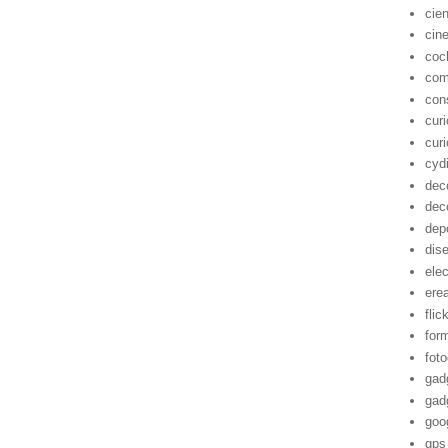
cie
cin
coc
com
con
cur
cur
cyd
dec
dec
dep
dis
ele
ere
flic
for
foto
gad
gad
goo
gps