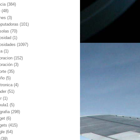
ncia
(384)
e
(48)
hes
(3)
putadoras
(101)
solas
(70)
iosidad
(1)
iosidades
(1097)
ia
(1)
oracion
(152)
oración
(3)
orte
(35)
eño
(5)
ctronica
(4)
ader
(51)
kr
(1)
mula1
(5)
grafia
(298)
get
(6)
gets
(415)
gle
(64)
(39)