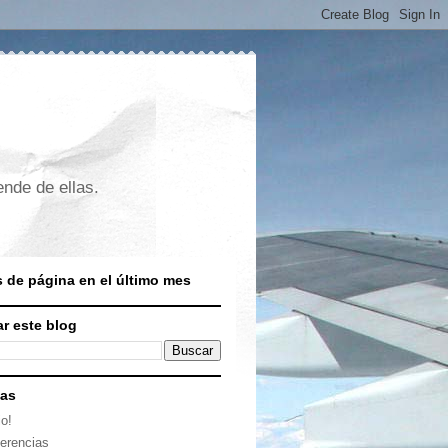
nde de ellas.
s de página en el último mes
r este blog
nas
io!
erencias