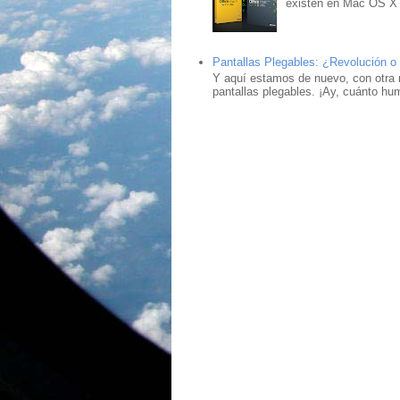
existen en Mac OS X ,
Pantallas Plegables: ¿Revolución o
Y aquí estamos de nuevo, con otra 
pantallas plegables. ¡Ay, cuánto hu