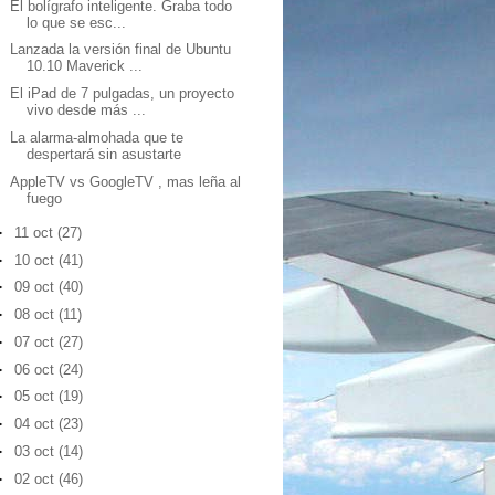
El bolígrafo inteligente. Graba todo
lo que se esc...
Lanzada la versión final de Ubuntu
10.10 Maverick ...
El iPad de 7 pulgadas, un proyecto
vivo desde más ...
La alarma-almohada que te
despertará sin asustarte
AppleTV vs GoogleTV , mas leña al
fuego
►
11 oct
(27)
►
10 oct
(41)
►
09 oct
(40)
►
08 oct
(11)
►
07 oct
(27)
►
06 oct
(24)
►
05 oct
(19)
►
04 oct
(23)
►
03 oct
(14)
►
02 oct
(46)