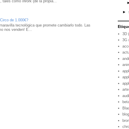
 tales como iWork (de la propia...
►
 Circo de 1.000€?
maravilla tecnológica que promete cambiarlo todo. Las
Etiqu
mo nos venden! E...
3D
3G
acc
act
and
ani
app
app
app
arte
aud
bet
Bla
blo
bro
chr