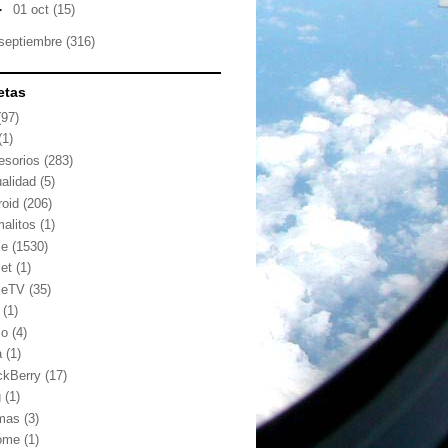
►
01 oct
(15)
septiembre
(316)
etas
(97)
(1)
esorios
(283)
ualidad
(5)
roid
(206)
malitos
(1)
le
(1530)
let
(1)
leTV
(35)
(1)
io
(4)
a
(1)
ckBerry
(17)
g
(1)
mas
(3)
ome
(1)