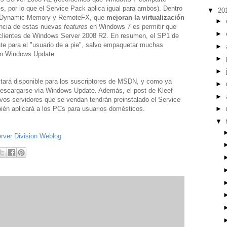
, por lo que el Service Pack aplica igual para ambos). Dentro
▼
20
o Dynamic Memory y RemoteFX, que
mejoran la virtualización
►
ancia de estas nuevas
features
en Windows 7 es permitir que
►
clientes de Windows Server 2008 R2. En resumen, el SP1 de
te para el "usuario de a pie", salvo empaquetar muchas
►
 en Windows Update.
►
►
stará disponible para los suscriptores de MSDN, y como ya
►
descargarse vía Windows Update. Además, el post de Kleef
►
vos servidores que se vendan tendrán preinstalado el Service
én aplicará a los PCs para usuarios domésticos.
►
▼
rver Division Weblog