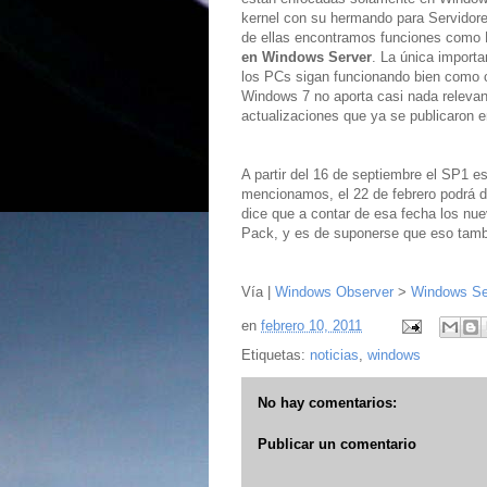
kernel con su hermando para Servidores
de ellas encontramos funciones com
en Windows Server
. La única import
los PCs sigan funcionando bien como 
Windows 7 no aporta casi nada relevan
actualizaciones que ya se publicaron
A partir del 16 de septiembre el SP1 e
mencionamos, el 22 de febrero podrá 
dice que a contar de esa fecha los nue
Pack, y es de suponerse que eso tambi
Vía |
Windows Observer
>
Windows Se
en
febrero 10, 2011
Etiquetas:
noticias
,
windows
No hay comentarios:
Publicar un comentario