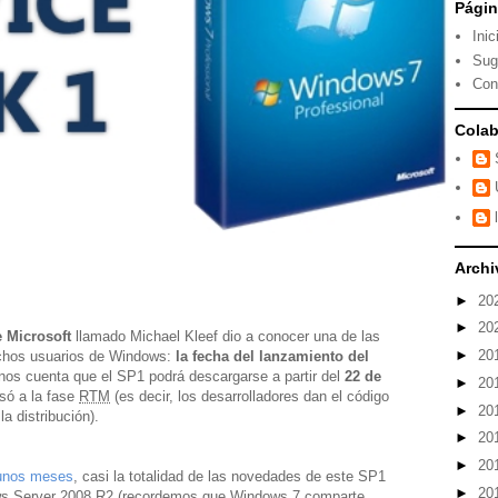
Pági
Inic
Sug
Con
Colab
Archi
►
20
►
20
 Microsoft
llamado Michael Kleef dio a conocer una de las
►
20
chos usuarios de Windows:
la fecha del lanzamiento del
 nos cuenta que el SP1 podrá descargarse a partir del
22 de
►
20
só a la fase
RTM
(es decir, los desarrolladores dan el código
►
20
la distribución).
►
20
►
20
 unos meses
, casi la totalidad de las novedades de este SP1
►
20
s Server 2008 R2 (recordemos que Windows 7 comparte