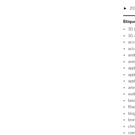
►
20
Etiqu
3D
3G
acc
act
and
ani
app
app
app
arte
aud
bet
Bla
blo
bro
chr
cie