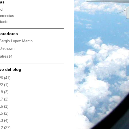
nas
io!
erencias
tacto
oradores
Sergio Lopez Martin
Unknown
latres14
vo del blog
26
(41)
22
(1)
18
(3)
17
(2)
16
(1)
15
(2)
13
(4)
12
(27)