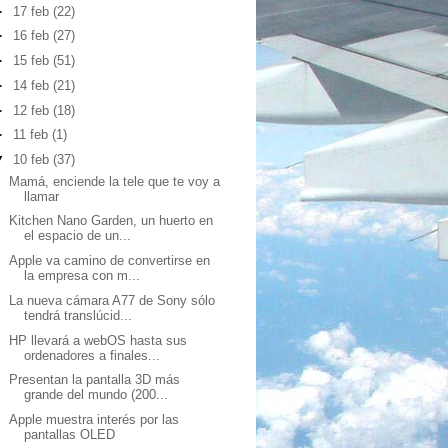
►
17 feb
(22)
►
16 feb
(27)
►
15 feb
(51)
►
14 feb
(21)
►
12 feb
(18)
►
11 feb
(1)
▼
10 feb
(37)
Mamá, enciende la tele que te voy a
llamar
Kitchen Nano Garden, un huerto en
el espacio de un...
Apple va camino de convertirse en
la empresa con m...
La nueva cámara A77 de Sony sólo
tendrá translúcid...
HP llevará a webOS hasta sus
ordenadores a finales...
Presentan la pantalla 3D más
grande del mundo (200...
Apple muestra interés por las
pantallas OLED