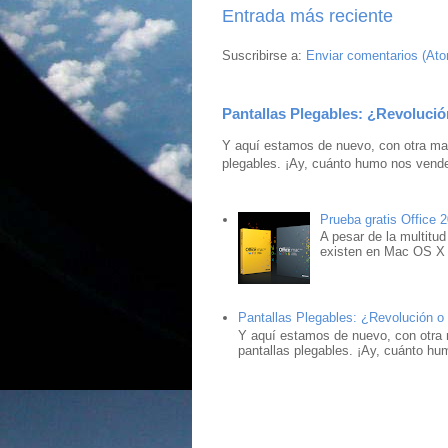
Entrada más reciente
Suscribirse a:
Enviar comentarios (At
Pantallas Plegables: ¿Revolució
Y aquí estamos de nuevo, con otra mar
plegables. ¡Ay, cuánto humo nos vende
Prueba gratis Office 
A pesar de la multitud
existen en Mac OS X ,
Pantallas Plegables: ¿Revolución o
Y aquí estamos de nuevo, con otra 
pantallas plegables. ¡Ay, cuánto hu