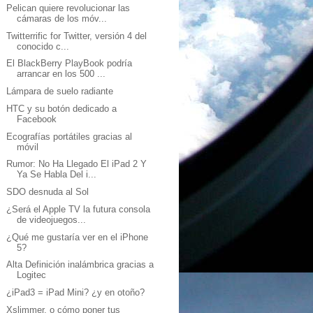
Pelican quiere revolucionar las
cámaras de los móv...
Twitterrific for Twitter, versión 4 del
conocido c...
El BlackBerry PlayBook podría
arrancar en los 500 ...
Lámpara de suelo radiante
HTC y su botón dedicado a
Facebook
Ecografías portátiles gracias al
móvil
Rumor: No Ha Llegado El iPad 2 Y
Ya Se Habla Del i...
SDO desnuda al Sol
¿Será el Apple TV la futura consola
de videojuegos...
¿Qué me gustaría ver en el iPhone
5?
Alta Definición inalámbrica gracias a
Logitec
¿iPad3 = iPad Mini? ¿y en otoño?
Xslimmer, o cómo poner tus