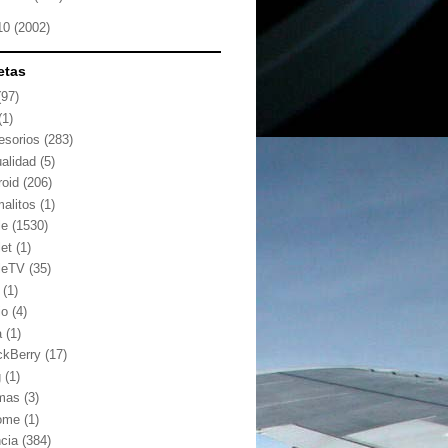
10
(2002)
etas
(97)
(1)
esorios
(283)
ualidad
(5)
roid
(206)
malitos
(1)
le
(1530)
let
(1)
leTV
(35)
(1)
io
(4)
a
(1)
ckBerry
(17)
g
(1)
mas
(3)
ome
(1)
ncia
(384)