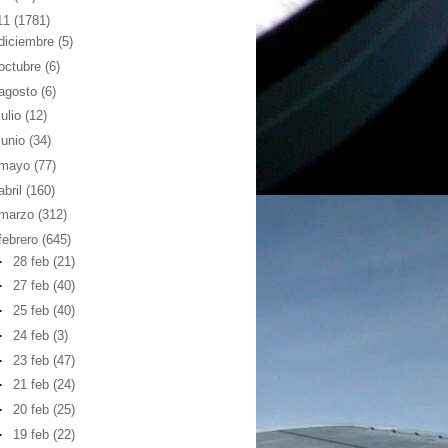
11
(1781)
diciembre
(5)
octubre
(6)
agosto
(6)
julio
(12)
junio
(34)
mayo
(77)
abril
(160)
marzo
(312)
febrero
(645)
►
28 feb
(21)
►
27 feb
(40)
►
25 feb
(40)
►
24 feb
(3)
►
23 feb
(47)
►
21 feb
(24)
►
20 feb
(25)
►
19 feb
(22)