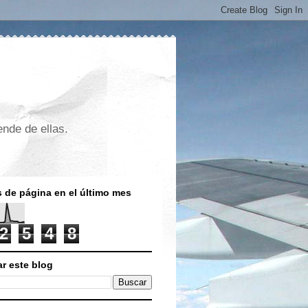
nde de ellas.
s de página en el último mes
2
5
4
8
r este blog