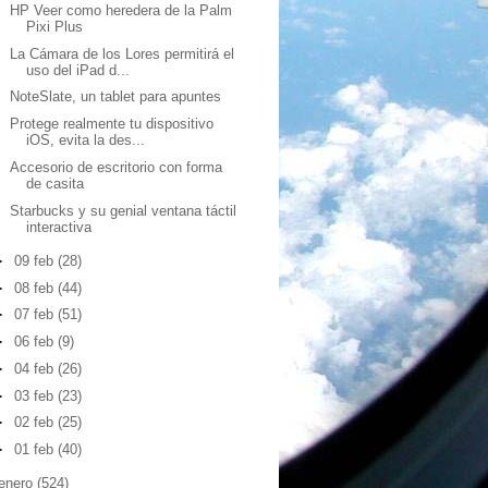
HP Veer como heredera de la Palm
Pixi Plus
La Cámara de los Lores permitirá el
uso del iPad d...
NoteSlate, un tablet para apuntes
Protege realmente tu dispositivo
iOS, evita la des...
Accesorio de escritorio con forma
de casita
Starbucks y su genial ventana táctil
interactiva
►
09 feb
(28)
►
08 feb
(44)
►
07 feb
(51)
►
06 feb
(9)
►
04 feb
(26)
►
03 feb
(23)
►
02 feb
(25)
►
01 feb
(40)
enero
(524)