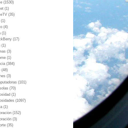
le
(1530)
let
(1)
leTV
(35)
(1)
io
(4)
a
(1)
ckBerry
(17)
g
(1)
mas
(3)
ome
(1)
ncia
(384)
e
(48)
hes
(3)
putadoras
(101)
solas
(70)
iosidad
(1)
iosidades
(1097)
ia
(1)
oracion
(152)
oración
(3)
orte
(35)