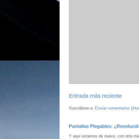
Entrada más reciente
Suscribirse a:
Enviar comentarios (At
Pantallas Plegables: ¿Revolució
Y aquí estamos de nuevo, con otra mar