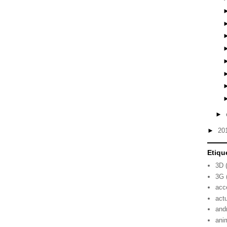
►
►
20
Etiqu
3D
3G
acc
act
and
ani