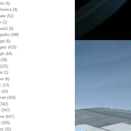
eño
(5)
ctronica
(4)
ader
(51)
kr
(1)
mula1
(5)
grafia
(298)
get
(6)
gets
(415)
gle
(64)
(39)
(101)
ar
(1)
or
(6)
c
(13)
l
(10)
rnet
(350)
(342)
d
(547)
one
(647)
d
(265)
nes
(32)