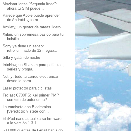
Movistar lanza "Segunda línea":
ahora tu SIM puede...
Parece que Apple puede aprender
de Android: ¿patro...
Anxiety, un gestor de tareas ligero
Xiilun, un sobremesa básico para tu
bolsillo
Sony ya tiene un sensor
retroiluminado de 12 megap...
Silla y galán de noche
IntoNow, un Shazam para películas,
series y progra...
Notify: todo tu correo electrónico
desde la barra ...
Laser protector para ciclistas
Teclast C700PS: ¿el primer PMP
con 65h de autonomía?
La camiseta con Biodramina
[Veredicto: vístete con...
El iPod nano actualiza su firmware
a la versión 1.3.1
500.000 cuentas de Gmail han sido