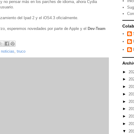
Inic
 y no pensar más en los parches de idioma, ahora Cydia
 usuario.
Sug
Con
nzamiento del Ipad 2 y el iOS4.3 oficialmente.
Colab
rzo, esperemos novedades por parte de Apple y el
Dev-Team
,
noticias
,
truco
Archi
►
20
►
20
►
20
►
20
►
20
►
20
►
20
►
20
▼
20