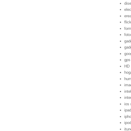
dis
ele
ere
flic
for
foto
gad
gad
goo
gps
HD
hog
hum
ima
inte
inte
ios
ipa
iph
ipo
itu