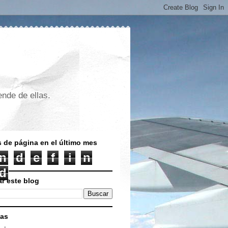
nde de ellas.
s de página en el último mes
n
d
e
f
i
n
d
r este blog
nas