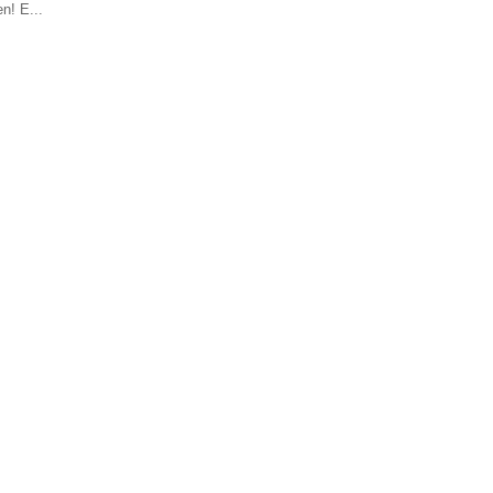
n! E...