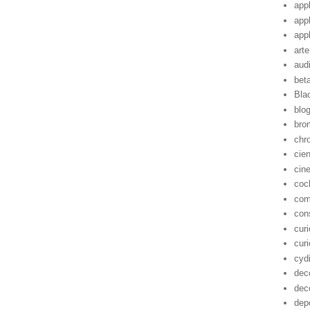
app
app
app
arte
aud
bet
Bla
blo
bro
chr
cie
cin
coc
com
con
cur
cur
cyd
dec
dec
dep