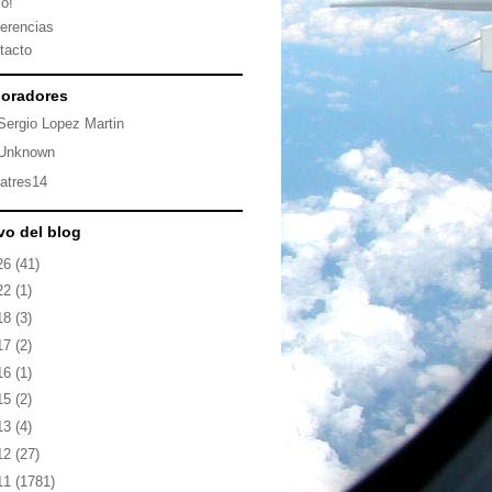
io!
erencias
tacto
oradores
Sergio Lopez Martin
Unknown
latres14
vo del blog
26
(41)
22
(1)
18
(3)
17
(2)
16
(1)
15
(2)
13
(4)
12
(27)
11
(1781)