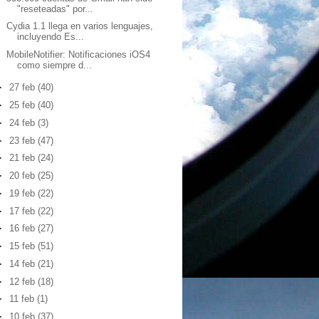
"reseteadas" por...
Cydia 1.1 llega en varios lenguajes,
incluyendo Es...
MobileNotifier: Notificaciones iOS4
como siempre d...
►
27 feb
(40)
►
25 feb
(40)
►
24 feb
(3)
►
23 feb
(47)
►
21 feb
(24)
►
20 feb
(25)
►
19 feb
(22)
►
17 feb
(22)
►
16 feb
(27)
►
15 feb
(51)
►
14 feb
(21)
►
12 feb
(18)
►
11 feb
(1)
►
10 feb
(37)