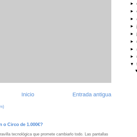
►
►
►
►
►
►
►
►
▼
Inicio
Entrada antigua
om)
n o Circo de 1.000€?
avilla tecnológica que promete cambiarlo todo. Las pantallas