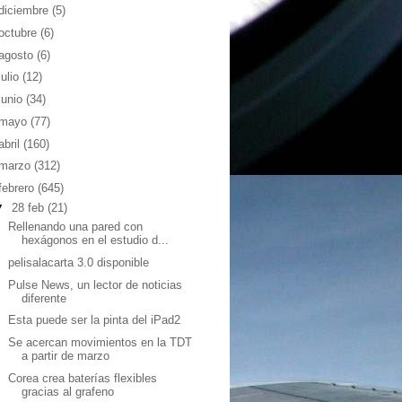
diciembre
(5)
octubre
(6)
agosto
(6)
julio
(12)
junio
(34)
mayo
(77)
abril
(160)
marzo
(312)
febrero
(645)
▼
28 feb
(21)
Rellenando una pared con
hexágonos en el estudio d...
pelisalacarta 3.0 disponible
Pulse News, un lector de noticias
diferente
Esta puede ser la pinta del iPad2
Se acercan movimientos en la TDT
a partir de marzo
Corea crea baterías flexibles
gracias al grafeno