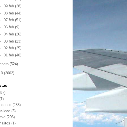
►
09 feb
(28)
►
08 feb
(44)
►
07 feb
(51)
►
06 feb
(9)
►
04 feb
(26)
►
03 feb
(23)
►
02 feb
(25)
►
01 feb
(40)
enero
(524)
10
(2002)
etas
(97)
(1)
esorios
(283)
ualidad
(5)
roid
(206)
malitos
(1)