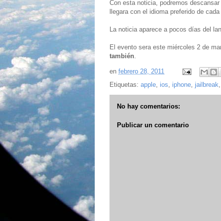
Con esta noticia, podremos descansar
llegara con el idioma preferido de cada
La noticia aparece a pocos días del la
El evento sera este miércoles 2 de ma
también
.
en
febrero 28, 2011
Etiquetas:
apple
,
ios
,
iphone
,
jailbreak
No hay comentarios:
Publicar un comentario