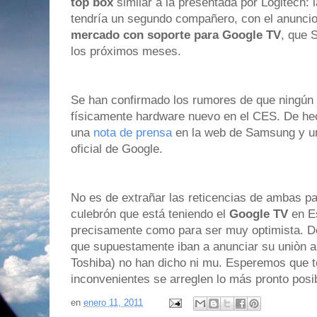
top box
similar a la presentada por Logitech: 
tendría un segundo compañero, con el anunci
mercado con soporte para Google TV
, que 
los próximos meses.
Se han confirmado los rumores de que ningún f
físicamente hardware nuevo en el CES. De hec
una
nota de prensa
en la web de Samsung y 
oficial de Google.
No es de extrañar las reticencias de ambas pa
culebrón que está teniendo el
Google TV
en E
precisamente como para ser muy optimista.
D
que supuestamente iban a anunciar su uniòn 
Toshiba) no han dicho ni mu. Esperemos que 
inconvenientes se arreglen lo más pronto pos
en
enero 11, 2011