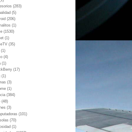
esorios
(283)
ualidad
(5)
roid
(206)
malitos
(1)
le
(1530)
let
(1)
leTV
(35)
(1)
io
(4)
a
(1)
ckBerry
(17)
g
(1)
mas
(3)
ome
(1)
ncia
(384)
e
(48)
hes
(3)
putadoras
(101)
solas
(70)
iosidad
(1)