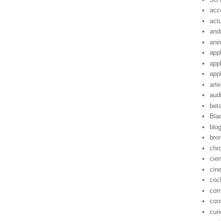
acc
act
and
ani
app
app
app
arte
aud
bet
Bla
blo
bro
chr
cie
cin
coc
com
con
cur