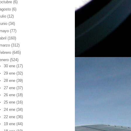
octubre
(6)
agosto
(6)
julio
(12)
junio
(34)
mayo
(77)
abril
(160)
marzo
(312)
febrero
(645)
enero
(524)
►
30 ene
(17)
►
29 ene
(32)
►
28 ene
(39)
►
27 ene
(37)
►
26 ene
(18)
►
25 ene
(16)
►
24 ene
(34)
►
22 ene
(36)
►
19 ene
(44)