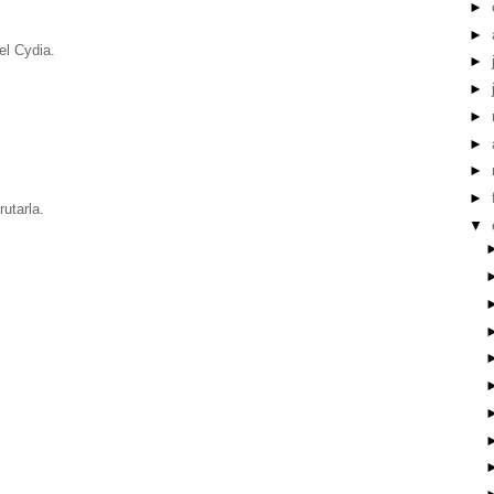
►
►
el Cydia.
►
►
►
►
►
►
rutarla.
▼