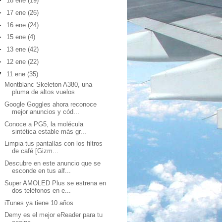
►
18 ene
(19)
►
17 ene
(26)
►
16 ene
(24)
►
15 ene
(4)
►
13 ene
(42)
►
12 ene
(22)
▼
11 ene
(35)
Montblanc Skeleton A380, una
pluma de altos vuelos
Google Goggles ahora reconoce
mejor anuncios y cód...
Conoce a PG5, la molécula
sintética estable más gr...
Limpia tus pantallas con los filtros
de café [Gizm...
Descubre en este anuncio que se
esconde en tus alf...
Super AMOLED Plus se estrena en
dos teléfonos en e...
iTunes ya tiene 10 años
Demy es el mejor eReader para tu