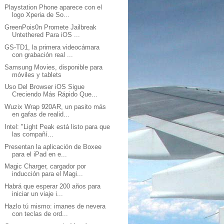
Playstation Phone aparece con el
logo Xperia de So...
GreenPois0n Promete Jailbreak
Untethered Para iOS ...
GS-TD1, la primera videocámara
con grabación real ...
Samsung Movies, disponible para
móviles y tablets
Uso Del Browser iOS Sigue
Creciendo Más Rápido Que...
Wuzix Wrap 920AR, un pasito más
en gafas de realid...
Intel: "Light Peak está listo para que
las compañí...
Presentan la aplicación de Boxee
para el iPad en e...
Magic Charger, cargador por
inducción para el Magi...
Habrá que esperar 200 años para
iniciar un viaje i...
Hazlo tú mismo: imanes de nevera
con teclas de ord...