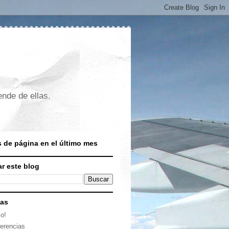
nde de ellas.
s de página en el último mes
r este blog
nas
io!
erencias