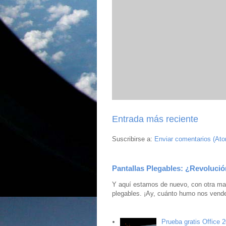
Entrada más reciente
Suscribirse a:
Enviar comentarios (At
Pantallas Plegables: ¿Revolució
Y aquí estamos de nuevo, con otra mar
plegables. ¡Ay, cuánto humo nos vende
Prueba gratis Office 