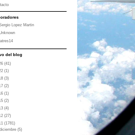
tacto
oradores
Sergio Lopez Martin
Unknown
latres14
vo del blog
26
(41)
22
(1)
18
(3)
17
(2)
16
(1)
15
(2)
13
(4)
12
(27)
11
(1781)
diciembre
(5)