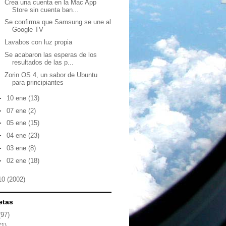
Crea una cuenta en la Mac App
Store sin cuenta ban...
Se confirma que Samsung se une al
Google TV
Lavabos con luz propia
Se acabaron las esperas de los
resultados de las p...
Zorin OS 4, un sabor de Ubuntu
para principiantes
►
10 ene
(13)
►
07 ene
(2)
►
05 ene
(15)
►
04 ene
(23)
►
03 ene
(8)
►
02 ene
(18)
10
(2002)
etas
(97)
(1)