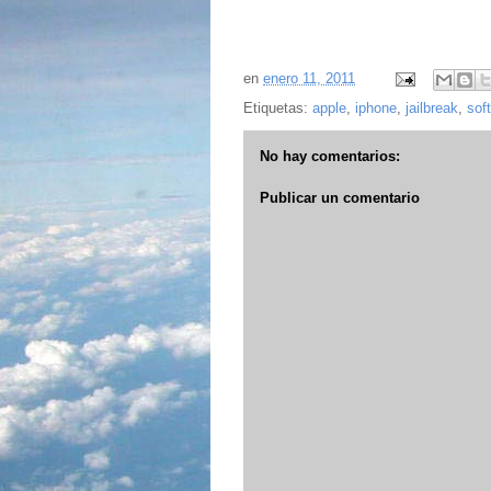
en
enero 11, 2011
Etiquetas:
apple
,
iphone
,
jailbreak
,
sof
No hay comentarios:
Publicar un comentario