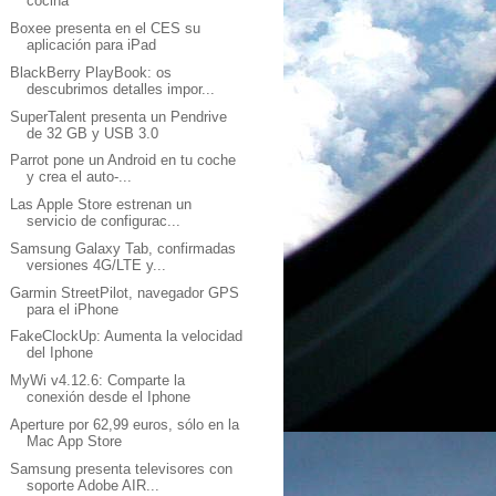
cocina
Boxee presenta en el CES su
aplicación para iPad
BlackBerry PlayBook: os
descubrimos detalles impor...
SuperTalent presenta un Pendrive
de 32 GB y USB 3.0
Parrot pone un Android en tu coche
y crea el auto-...
Las Apple Store estrenan un
servicio de configurac...
Samsung Galaxy Tab, confirmadas
versiones 4G/LTE y...
Garmin StreetPilot, navegador GPS
para el iPhone
FakeClockUp: Aumenta la velocidad
del Iphone
MyWi v4.12.6: Comparte la
conexión desde el Iphone
Aperture por 62,99 euros, sólo en la
Mac App Store
Samsung presenta televisores con
soporte Adobe AIR...