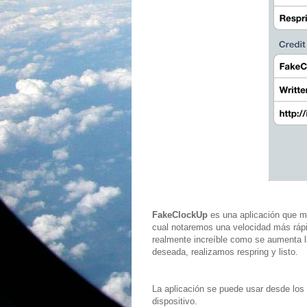
FakeClockUp
es una aplicación que me
cual notaremos una velocidad más rápi
realmente increíble como se aumenta l
deseada, realizamos respring y listo.
La aplicación se puede usar desde los a
dispositivo.