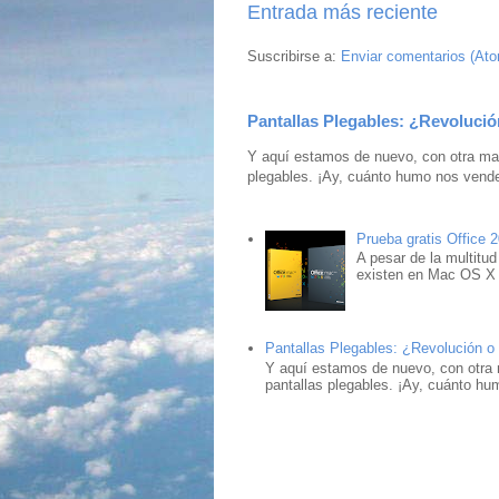
Entrada más reciente
Suscribirse a:
Enviar comentarios (At
Pantallas Plegables: ¿Revolució
Y aquí estamos de nuevo, con otra mar
plegables. ¡Ay, cuánto humo nos vende
Prueba gratis Office 
A pesar de la multitud
existen en Mac OS X ,
Pantallas Plegables: ¿Revolución o
Y aquí estamos de nuevo, con otra 
pantallas plegables. ¡Ay, cuánto hu