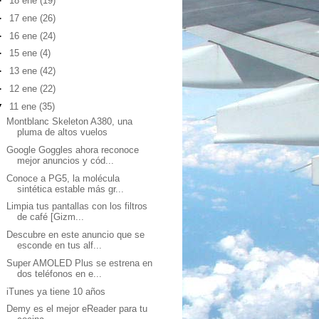
►
18 ene
(19)
►
17 ene
(26)
►
16 ene
(24)
►
15 ene
(4)
►
13 ene
(42)
►
12 ene
(22)
▼
11 ene
(35)
Montblanc Skeleton A380, una
pluma de altos vuelos
Google Goggles ahora reconoce
mejor anuncios y cód...
Conoce a PG5, la molécula
sintética estable más gr...
Limpia tus pantallas con los filtros
de café [Gizm...
Descubre en este anuncio que se
esconde en tus alf...
Super AMOLED Plus se estrena en
dos teléfonos en e...
iTunes ya tiene 10 años
Demy es el mejor eReader para tu