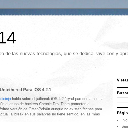
 14
o de las nuevas tecnologias, que se dedica, vive con y apre
Vista
Untethered Para iOS 4.2.1
Busca
ininja
habló sobre el jailbreak iOS 4.2.1 y al parecer la noticia
gún el grupo de hackers Chronic Dev Team prometen el
próxima versión de GreenPois0n aunque no existen fechas para
Pági
actual jailbreak en sus palabras no tiene sentido, en las mías
Inic
Sug