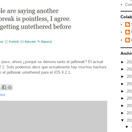
Con
Colab
Archi
poco, ahora ¿porqué se demora tanto el jailbreak? El actual
►
20
.2.1. Solo podemos decir que actualmente hay muchos hackers
►
20
 el jailbreak untethered para el iOS 4.2.1.
►
20
►
20
►
20
mor
►
20
►
20
►
20
▼
20
►