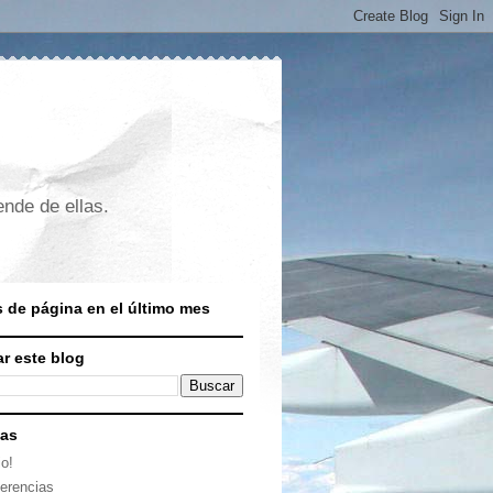
nde de ellas.
s de página en el último mes
r este blog
nas
io!
erencias