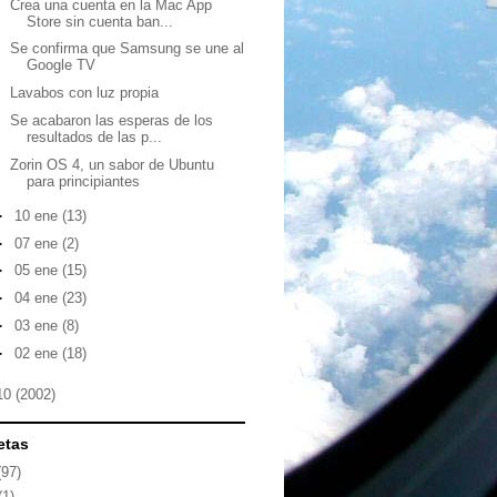
Crea una cuenta en la Mac App
Store sin cuenta ban...
Se confirma que Samsung se une al
Google TV
Lavabos con luz propia
Se acabaron las esperas de los
resultados de las p...
Zorin OS 4, un sabor de Ubuntu
para principiantes
►
10 ene
(13)
►
07 ene
(2)
►
05 ene
(15)
►
04 ene
(23)
►
03 ene
(8)
►
02 ene
(18)
10
(2002)
etas
(97)
(1)