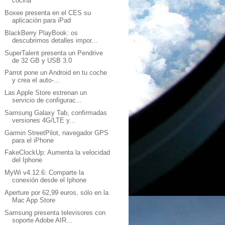
cocina
Boxee presenta en el CES su
aplicación para iPad
BlackBerry PlayBook: os
descubrimos detalles impor...
SuperTalent presenta un Pendrive
de 32 GB y USB 3.0
Parrot pone un Android en tu coche
y crea el auto-...
Las Apple Store estrenan un
servicio de configurac...
Samsung Galaxy Tab, confirmadas
versiones 4G/LTE y...
Garmin StreetPilot, navegador GPS
para el iPhone
FakeClockUp: Aumenta la velocidad
del Iphone
MyWi v4.12.6: Comparte la
conexión desde el Iphone
Aperture por 62,99 euros, sólo en la
Mac App Store
Samsung presenta televisores con
soporte Adobe AIR...