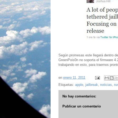
Según promesas este llegará dentro de 
GreenPois0n no soporta el firmware 4
trabajando en esto, para traernos pronto
en
enero 11, 2011
Etiquetas:
apple
,
jailbreak
,
noticias
,
ru
No hay comentarios:
Publicar un comentario