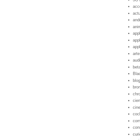
acc
act
and
ani
app
app
app
arte
aud
bet
Bla
blo
bro
chr
cie
cin
coc
com
con
cur