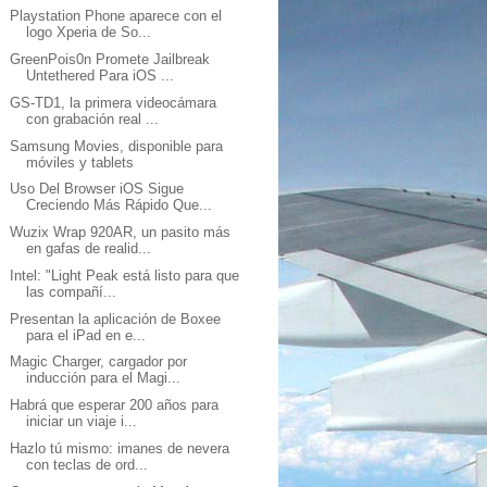
Playstation Phone aparece con el
logo Xperia de So...
GreenPois0n Promete Jailbreak
Untethered Para iOS ...
GS-TD1, la primera videocámara
con grabación real ...
Samsung Movies, disponible para
móviles y tablets
Uso Del Browser iOS Sigue
Creciendo Más Rápido Que...
Wuzix Wrap 920AR, un pasito más
en gafas de realid...
Intel: "Light Peak está listo para que
las compañí...
Presentan la aplicación de Boxee
para el iPad en e...
Magic Charger, cargador por
inducción para el Magi...
Habrá que esperar 200 años para
iniciar un viaje i...
Hazlo tú mismo: imanes de nevera
con teclas de ord...