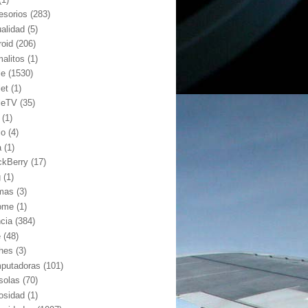
esorios
(283)
ualidad
(5)
roid
(206)
malitos
(1)
le
(1530)
let
(1)
leTV
(35)
(1)
io
(4)
a
(1)
ckBerry
(17)
g
(1)
mas
(3)
ome
(1)
ncia
(384)
e
(48)
hes
(3)
putadoras
(101)
solas
(70)
iosidad
(1)