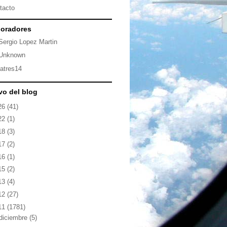
tacto
oradores
Sergio Lopez Martin
Unknown
latres14
vo del blog
26
(41)
22
(1)
18
(3)
17
(2)
16
(1)
15
(2)
13
(4)
12
(27)
11
(1781)
diciembre
(5)