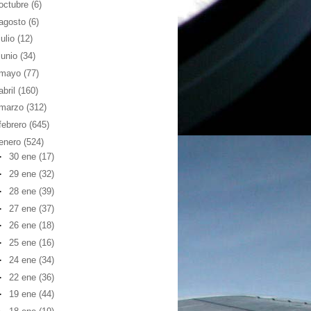
octubre
(6)
agosto
(6)
julio
(12)
junio
(34)
mayo
(77)
abril
(160)
marzo
(312)
febrero
(645)
enero
(524)
►
30 ene
(17)
►
29 ene
(32)
►
28 ene
(39)
►
27 ene
(37)
►
26 ene
(18)
►
25 ene
(16)
►
24 ene
(34)
►
22 ene
(36)
►
19 ene
(44)