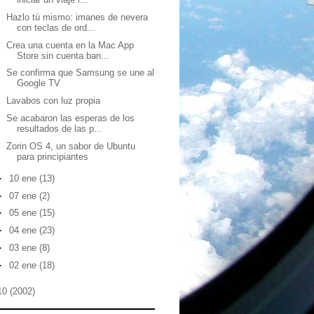
Hazlo tú mismo: imanes de nevera
con teclas de ord...
Crea una cuenta en la Mac App
Store sin cuenta ban...
Se confirma que Samsung se une al
Google TV
Lavabos con luz propia
Se acabaron las esperas de los
resultados de las p...
Zorin OS 4, un sabor de Ubuntu
para principiantes
►
10 ene
(13)
►
07 ene
(2)
►
05 ene
(15)
►
04 ene
(23)
►
03 ene
(8)
►
02 ene
(18)
10
(2002)