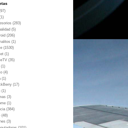
etas
(97)
(1)
esorios
(283)
ualidad
(5)
roid
(206)
malitos
(1)
le
(1530)
let
(1)
leTV
(35)
(1)
io
(4)
a
(1)
ckBerry
(17)
g
(1)
mas
(3)
ome
(1)
ncia
(384)
e
(48)
hes
(3)
putadoras
(101)