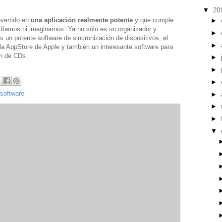
▼
20
vertido en
una aplicación realmente potente
y que cumple
►
íamos ni imaginarnos. Ya no sólo es un organizador y
►
s un potente software de sincronización de dispositivos, el
►
la AppStore de Apple y también un interesante software para
ón de CDs.
►
►
►
software
►
►
►
▼