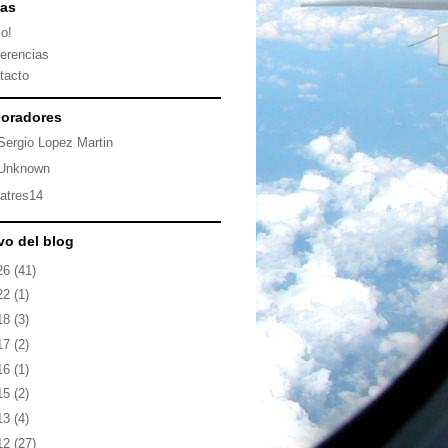
nas
io!
erencias
tacto
oradores
Sergio Lopez Martin
Unknown
latres14
vo del blog
26
(41)
22
(1)
18
(3)
17
(2)
16
(1)
15
(2)
13
(4)
12
(27)