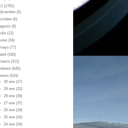
11
(1781)
diciembre
(5)
octubre
(6)
agosto
(6)
julio
(12)
junio
(34)
mayo
(77)
abril
(160)
marzo
(312)
febrero
(645)
enero
(524)
►
30 ene
(17)
►
29 ene
(32)
►
28 ene
(39)
►
27 ene
(37)
►
26 ene
(18)
►
25 ene
(16)
►
24 ene
(34)