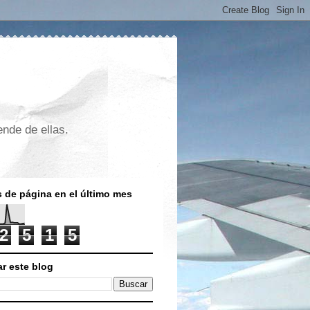
nde de ellas.
s de página en el último mes
2
5
1
5
r este blog