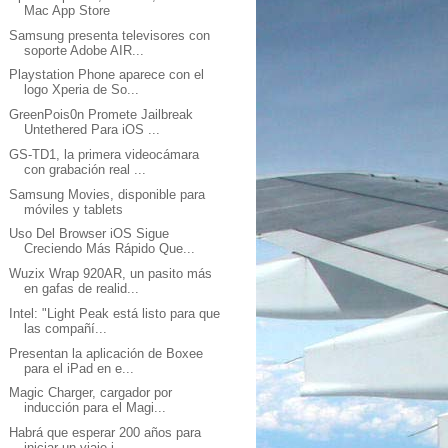
Mac App Store
Samsung presenta televisores con
soporte Adobe AIR...
Playstation Phone aparece con el
logo Xperia de So...
GreenPois0n Promete Jailbreak
Untethered Para iOS ...
GS-TD1, la primera videocámara
con grabación real ...
Samsung Movies, disponible para
móviles y tablets
Uso Del Browser iOS Sigue
Creciendo Más Rápido Que...
Wuzix Wrap 920AR, un pasito más
en gafas de realid...
Intel: "Light Peak está listo para que
las compañí...
Presentan la aplicación de Boxee
para el iPad en e...
Magic Charger, cargador por
inducción para el Magi...
Habrá que esperar 200 años para
iniciar un viaje i...