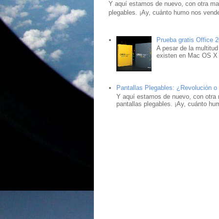
Y aquí estamos de nuevo, con otra mar
plegables. ¡Ay, cuánto humo nos vende
Prueba gratis Office 
A pesar de la multitud
existen en Mac OS X ,
Pantallas Plegables: ¿Revolución o
Y aquí estamos de nuevo, con otra 
pantallas plegables. ¡Ay, cuánto hu