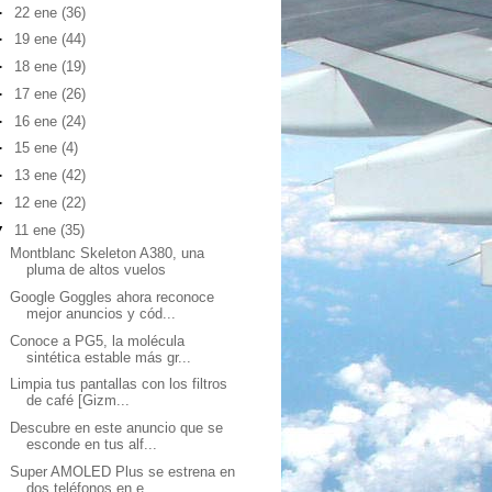
►
22 ene
(36)
►
19 ene
(44)
►
18 ene
(19)
►
17 ene
(26)
►
16 ene
(24)
►
15 ene
(4)
►
13 ene
(42)
►
12 ene
(22)
▼
11 ene
(35)
Montblanc Skeleton A380, una
pluma de altos vuelos
Google Goggles ahora reconoce
mejor anuncios y cód...
Conoce a PG5, la molécula
sintética estable más gr...
Limpia tus pantallas con los filtros
de café [Gizm...
Descubre en este anuncio que se
esconde en tus alf...
Super AMOLED Plus se estrena en
dos teléfonos en e...