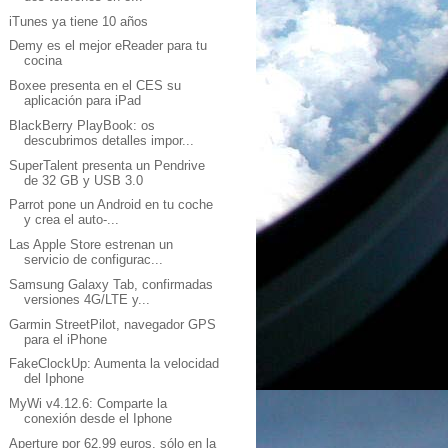
iTunes ya tiene 10 años
Demy es el mejor eReader para tu
cocina
Boxee presenta en el CES su
aplicación para iPad
BlackBerry PlayBook: os
descubrimos detalles impor...
SuperTalent presenta un Pendrive
de 32 GB y USB 3.0
Parrot pone un Android en tu coche
y crea el auto-...
Las Apple Store estrenan un
servicio de configurac...
Samsung Galaxy Tab, confirmadas
versiones 4G/LTE y...
Garmin StreetPilot, navegador GPS
para el iPhone
FakeClockUp: Aumenta la velocidad
del Iphone
MyWi v4.12.6: Comparte la
conexión desde el Iphone
Aperture por 62,99 euros, sólo en la