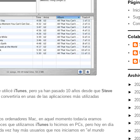
Pági
Inic
Sug
Con
Colab
Archi
►
20
 utilicé
iTunes
, pero ya han pasado 10 años desde que
Steve
►
20
convertiría en unas de las aplicaciones más utilizadas
►
20
►
20
►
20
mos ordenadores Mac, en aquel momento todavía eramos
►
20
eces que utilizamos
iTunes
lo hicimos en PCs, pero hoy en día
da vez hay más usuarios que nos iniciamos en "
el mundo
►
20
►
20