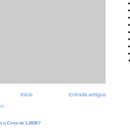
Inicio
Entrada antigua
om)
n o Circo de 1.000€?