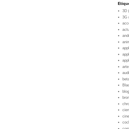
Etiqu
3D
3G
acc
act
and
ani
app
app
app
arte
aud
bet
Bla
blo
bro
chr
cie
cin
coc
com