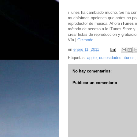
iTunes ha cambiado mucho. Se ha con
muchísimas opciones que antes no pod
reproductor de música. Ahora
iTunes
e
método de acceso a la iTunes Store y 
crear listas de reproducción y grabaci
Vía |
Gizmodo
en
enero 11, 2011
Etiquetas:
apple
,
curiosidades
,
itunes
,
No hay comentarios:
Publicar un comentario