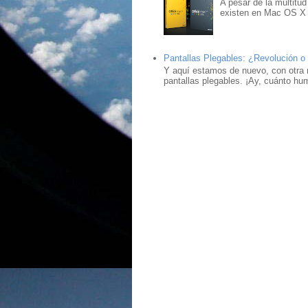
A pesar de la multitud
existen en Mac OS X ,
Pantallas Plegables: ¿Revolución o
Y aquí estamos de nuevo, con otra 
pantallas plegables. ¡Ay, cuánto hu