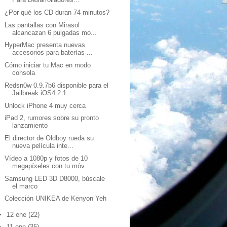
¿Por qué los CD duran 74 minutos?
Las pantallas con Mirasol
alcancazan 6 pulgadas mo...
HyperMac presenta nuevas
accesorios para baterías ...
Cómo iniciar tu Mac en modo
consola
Redsn0w 0.9.7b6 disponible para el
Jailbreak iOS4.2.1
Unlock iPhone 4 muy cerca
iPad 2, rumores sobre su pronto
lanzamiento
El director de Oldboy rueda su
nueva película inte...
Vídeo a 1080p y fotos de 10
megapíxeles con tu móv...
Samsung LED 3D D8000, búscale
el marco
Colección UNIKEA de Kenyon Yeh
►
12 ene
(22)
►
11 ene
(35)