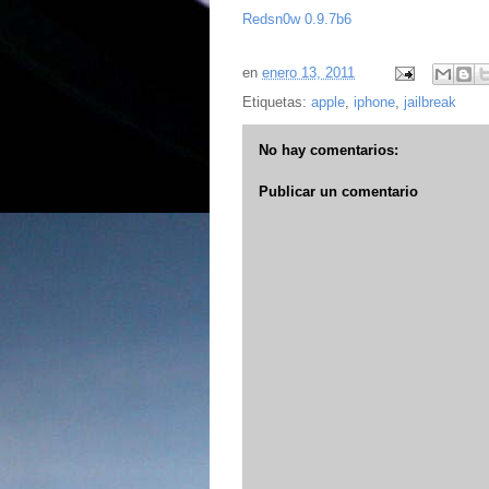
Redsn0w 0.9.7b6
en
enero 13, 2011
Etiquetas:
apple
,
iphone
,
jailbreak
No hay comentarios:
Publicar un comentario