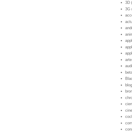
3D
3G
acc
act
and
ani
app
app
app
arte
aud
bet
Bla
blo
bro
chr
cie
cin
coc
com
con