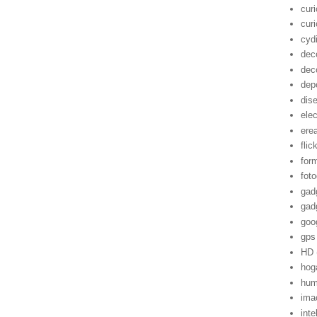
cur
cur
cyd
dec
dec
dep
dis
ele
ere
flic
for
foto
gad
gad
goo
gps
HD
hog
hum
ima
inte