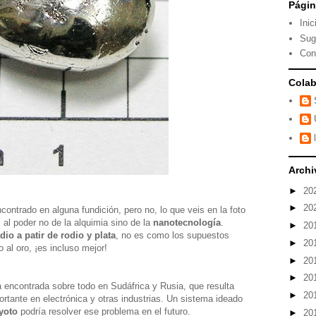
Pági
Inic
Sug
Con
Colab
Archi
►
20
►
20
contrado en alguna fundición, pero no, lo que veis en la foto
al poder no de la alquimia sino de la
nanotecnología
.
►
20
dio a patir de rodio y plata
, no es como los supuestos
►
20
 al oro, ¡es incluso mejor!
►
20
►
20
 encontrada sobre todo en Sudáfrica y Rusia, que resulta
►
20
portante en electrónica y otras industrias. Un sistema ideado
yoto
podría resolver ese problema en el futuro.
►
20