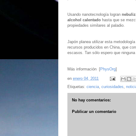
Usando nanotecnología logran
nebuliz
alcohol calentado
hasta que se mezcl
propiedades similares al paladio.
Japón planea utilizar esta metodología
recursos producidos en China, que con
escasos. Tan sólo espero que ninguna 
Más información [
PhysOrg
]
en
enero 04, 2011
Etiquetas:
ciencia
,
curiosidades
,
notic
No hay comentarios:
Publicar un comentario