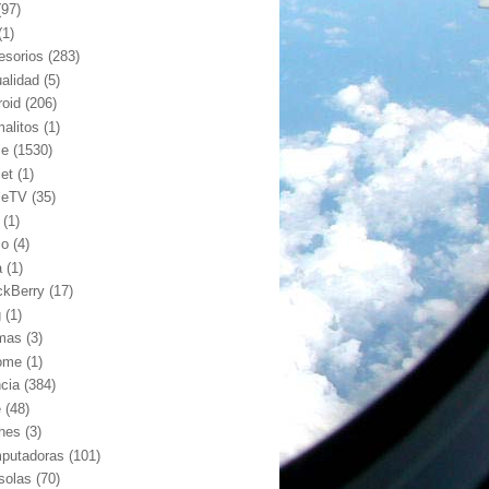
(97)
(1)
esorios
(283)
ualidad
(5)
roid
(206)
malitos
(1)
le
(1530)
let
(1)
leTV
(35)
(1)
io
(4)
a
(1)
ckBerry
(17)
g
(1)
mas
(3)
ome
(1)
ncia
(384)
e
(48)
hes
(3)
putadoras
(101)
solas
(70)