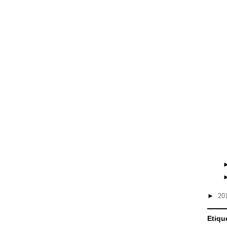
►
20
Etiqu