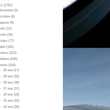
11
(1781)
diciembre
(5)
octubre
(6)
agosto
(6)
julio
(12)
junio
(34)
mayo
(77)
abril
(160)
marzo
(312)
febrero
(645)
enero
(524)
►
30 ene
(17)
►
29 ene
(32)
►
28 ene
(39)
►
27 ene
(37)
►
26 ene
(18)
►
25 ene
(16)
►
24 ene
(34)