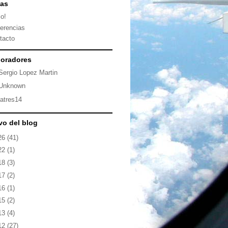
nas
io!
erencias
tacto
oradores
Sergio Lopez Martin
Unknown
latres14
vo del blog
26
(41)
22
(1)
18
(3)
17
(2)
16
(1)
15
(2)
13
(4)
12
(27)