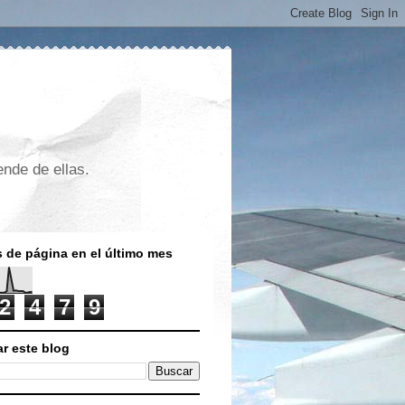
nde de ellas.
s de página en el último mes
2
4
7
9
r este blog