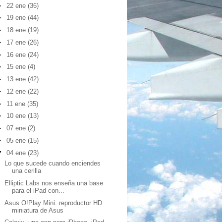
►
22 ene
(36)
►
19 ene
(44)
►
18 ene
(19)
►
17 ene
(26)
►
16 ene
(24)
►
15 ene
(4)
►
13 ene
(42)
►
12 ene
(22)
►
11 ene
(35)
►
10 ene
(13)
►
07 ene
(2)
►
05 ene
(15)
▼
04 ene
(23)
Lo que sucede cuando enciendes
una cerilla
Elliptic Labs nos enseña una base
para el iPad con...
Asus O!Play Mini: reproductor HD
miniatura de Asus