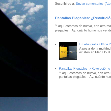
Suscribirse a:
Enviar comentarios (At
Pantallas Plegables: ¿Revolució
Y aquí estamos de nuevo, con otra mar
plegables. ¡Ay, cuánto humo nos vende
Prueba gratis Office 
A pesar de la multitud
existen en Mac OS X ,
Pantallas Plegables: ¿Revolución o
Y aquí estamos de nuevo, con otra 
pantallas plegables. ¡Ay, cuánto hu