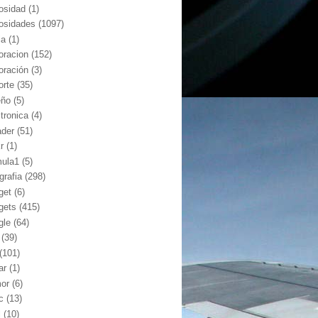
iosidad
(1)
iosidades
(1097)
ia
(1)
oracion
(152)
oración
(3)
orte
(35)
eño
(5)
ctronica
(4)
ader
(51)
kr
(1)
mula1
(5)
grafia
(298)
get
(6)
gets
(415)
gle
(64)
(39)
(101)
ar
(1)
or
(6)
c
(13)
l
(10)