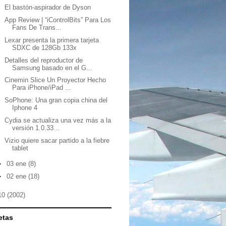
El bastón-aspirador de Dyson
App Review | “iControlBits” Para Los
Fans De Trans...
Lexar presenta la primera tarjeta
SDXC de 128Gb 133x
Detalles del reproductor de
Samsung basado en el G...
Cinemin Slice Un Proyector Hecho
Para iPhone/iPad ...
SoPhone: Una gran copia china del
Iphone 4
Cydia se actualiza una vez más a la
versión 1.0.33...
Vizio quiere sacar partido a la fiebre
tablet
►
03 ene
(8)
►
02 ene
(18)
10
(2002)
etas