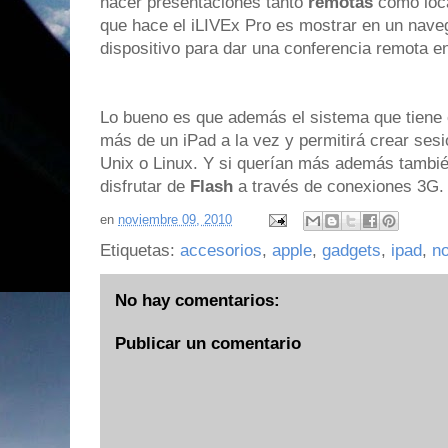
hacer presentaciones tanto
remotas
como loca
que hace el iLIVEx Pro es mostrar en un naveg
dispositivo para dar una conferencia remota e
Lo bueno es que además el sistema que tiene e
más de un iPad a la vez y permitirá crear ses
Unix o Linux. Y si querían más además también
disfrutar de
Flash
a través de conexiones 3G.
en
noviembre 09, 2010
Etiquetas:
accesorios
,
apple
,
gadgets
,
ipad
,
no
No hay comentarios:
Publicar un comentario