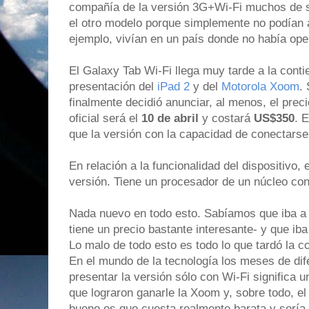
compañía de la versión 3G+Wi-Fi muchos de 
el otro modelo porque simplemente no podían a
ejemplo, vivían en un país donde no había ope
El Galaxy Tab Wi-Fi llega muy tarde a la con
presentación del
iPad 2
y del
Motorola Xoom
.
finalmente decidió anunciar, al menos, el preci
oficial será el
10 de abril
y costará
US$350
. 
que la versión con la capacidad de conectarse
En relación a la funcionalidad del dispositivo, 
versión. Tiene un procesador de un núcleo con
Nada nuevo en todo esto. Sabíamos que iba a
tiene un precio bastante interesante- y que ib
Lo malo de todo esto es todo lo que tardó la c
En el mundo de la tecnología los meses de di
presentar la versión sólo con Wi-Fi significa 
que lograron ganarle la Xoom y, sobre todo, el
bueno es que cuesta realmente barata y serí