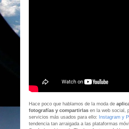
Hace poco que hablamos de la moda de
aplic
fotografías y compartirlas
en la web social, 
servicios más usados para ello:
Instagram y P
tendencia tan arraigada a las plataformas móvi