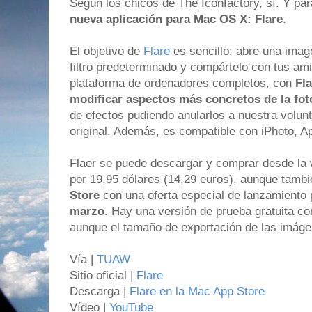
Según los chicos de The Iconfactory, sí. Y pa
nueva aplicación para Mac OS X: Flare
.
El objetivo de
Flare
es sencillo: abre una image
filtro predeterminado y compártelo con tus am
plataforma de ordenadores completos, con
Fl
modificar aspectos más concretos de la fot
de efectos pudiendo anularlos a nuestra volu
original. Además, es compatible con iPhoto, A
Flaer se puede descargar y comprar desde la 
por 19,95 dólares (14,29 euros), aunque tamb
Store
con una oferta especial de lanzamiento
marzo
. Hay una versión de prueba gratuita con
aunque el tamaño de exportación de las imáge
Vía |
TUAW
Sitio oficial |
Flare
Descarga |
Flare en la Mac App Store
Vídeo |
YouTube