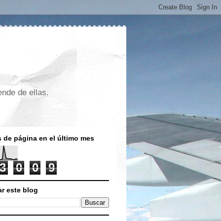
nde de ellas.
s de página en el último mes
3
0
0
9
r este blog