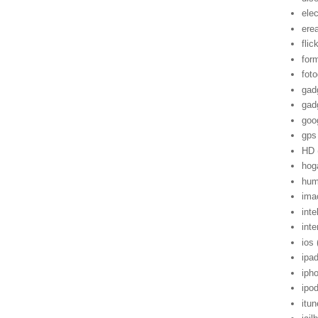
ele
ere
flic
for
foto
gad
gad
goo
gps
HD
hog
hum
ima
inte
inte
ios
ipa
iph
ipo
itu