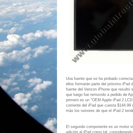
Una fuente que se ha probado correct
ellos formarán parte del próximo iPad 
fuente del Verizon iPhone que resultó 
que luego fue removido a pedido de Ap
primero es un "OEM Apple iPad 2 LCD 
corriente del iPad que cuesta $144.99 
más los rumores de que el iPad 2 tend
El segundo componente es un motor vi
adición al iPad como tal, considerando