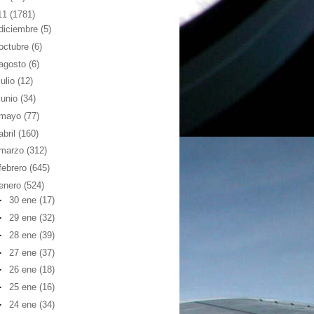
11
(1781)
diciembre
(5)
octubre
(6)
agosto
(6)
julio
(12)
junio
(34)
mayo
(77)
abril
(160)
marzo
(312)
febrero
(645)
enero
(524)
►
30 ene
(17)
►
29 ene
(32)
►
28 ene
(39)
►
27 ene
(37)
►
26 ene
(18)
►
25 ene
(16)
►
24 ene
(34)