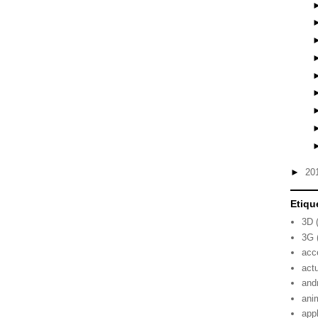
►
20
Etiqu
3D
3G
acc
act
and
ani
app