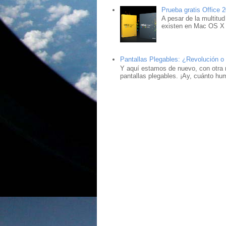
Prueba gratis Office 
A pesar de la multitud
existen en Mac OS X ,
Pantallas Plegables: ¿Revolución o
Y aquí estamos de nuevo, con otra 
pantallas plegables. ¡Ay, cuánto hu