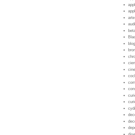
app
app
arte
aud
bet
Bla
blo
bro
chr
cie
cin
coc
com
con
cur
cur
cyd
dec
dec
dep
dis