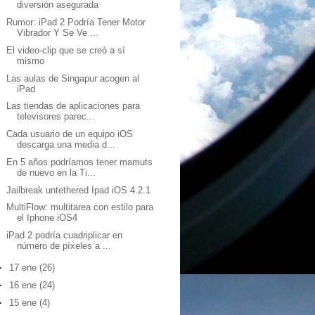
diversión asegurada
Rumor: iPad 2 Podría Tener Motor
Vibrador Y Se Ve ...
El video-clip que se creó a sí
mismo
Las aulas de Singapur acogen al
iPad
Las tiendas de aplicaciones para
televisores parec...
Cada usuario de un equipo iOS
descarga una media d...
En 5 años podríamos tener mamuts
de nuevo en la Ti...
Jailbreak untethered Ipad iOS 4.2.1
MultiFlow: multitarea con estilo para
el Iphone iOS4
iPad 2 podría cuadriplicar en
número de píxeles a ...
►
17 ene
(26)
►
16 ene
(24)
►
15 ene
(4)