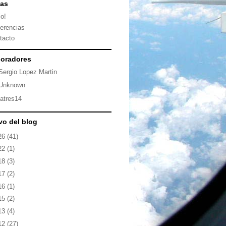
nas
io!
erencias
tacto
oradores
Sergio Lopez Martin
Unknown
latres14
vo del blog
26
(41)
22
(1)
18
(3)
17
(2)
16
(1)
15
(2)
13
(4)
12
(27)