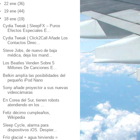
►
22 ene
(36)
►
19 ene
(44)
▼
18 ene
(19)
Cydia Tweak | SleepFX – Puros
Efectos Especiales E...
Cydia Tweak | Click2Call Añade Los
Contactos Direc...
Steve Jobs, de nuevo de baja
médica, deja los mand...
Los Beatles Venden Sobre 5
Millones De Canciones E...
Belkin amplía las posibilidades del
pequeño iPod Nano
Sony añade proyector a sus nuevas
videocámaras
En Corea del Sur, tienen robots
atendiendo en los ...
Feliz décimo cumpleaños,
Wikipedia
Sleep Cycle, alarma para
dispositivos iOS. Despier...
Frío glacial + agua hirviendo =