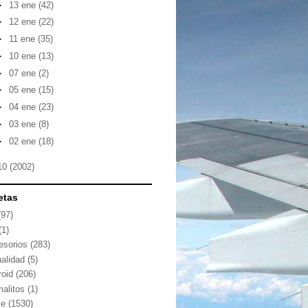
►
13 ene
(42)
►
12 ene
(22)
►
11 ene
(35)
►
10 ene
(13)
►
07 ene
(2)
►
05 ene
(15)
►
04 ene
(23)
►
03 ene
(8)
►
02 ene
(18)
10
(2002)
etas
(97)
(1)
esorios
(283)
ualidad
(5)
roid
(206)
malitos
(1)
le
(1530)