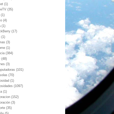
let
(1)
leTV
(35)
(1)
io
(4)
a
(1)
ckBerry
(17)
g
(1)
mas
(3)
ome
(1)
ncia
(384)
e
(48)
hes
(3)
putadoras
(101)
solas
(70)
iosidad
(1)
iosidades
(1097)
ia
(1)
oracion
(152)
oración
(3)
orte
(35)
eño
(5)