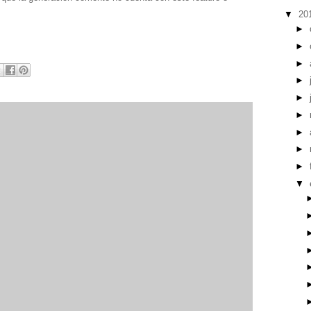
▼
20
►
►
►
►
►
►
►
►
►
▼