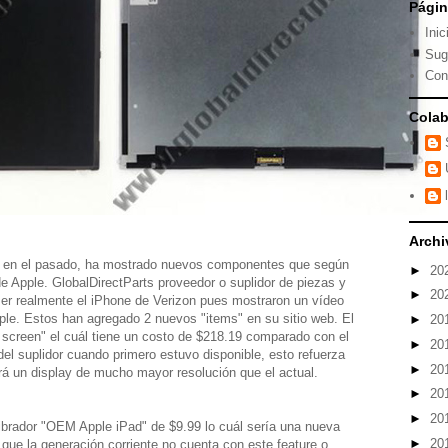
Pági
Inic
Sug
Con
Colab
Archi
a en el pasado, ha mostrado nuevos componentes que según
►
20
de Apple. GlobalDirectParts proveedor o suplidor de piezas y
►
20
ser realmente el iPhone de Verizon pues mostraron un vídeo
ple. Estos han agregado 2 nuevos "items" en su sitio web. El
►
20
screen" el cuál tiene un costo de $218.19 comparado con el
►
20
del suplidor cuando primero estuvo disponible, esto refuerza
►
20
rá un display de mucho mayor resolución que el actual.
►
20
►
20
brador "OEM Apple iPad" de $9.99 lo cuál sería una nueva
►
20
 que la generación corriente no cuenta con este feature o