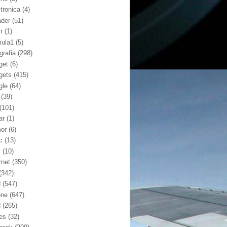
ctronica
(4)
ader
(51)
kr
(1)
mula1
(5)
grafia
(298)
get
(6)
gets
(415)
gle
(64)
(39)
(101)
ar
(1)
or
(6)
c
(13)
l
(10)
rnet
(350)
(342)
d
(547)
one
(647)
d
(265)
nes
(32)