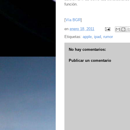
función.
[
Vía BGR
]
en
enero 18, 2011
Etiquetas:
apple
,
ipad
,
rumor
No hay comentarios:
Publicar un comentario