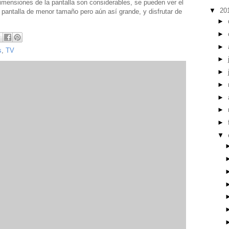
imensiones de la pantalla son considerables, se pueden ver el
▼
20
pantalla de menor tamaño pero aún así grande, y disfrutar de
►
►
►
s
,
TV
►
►
►
►
►
►
▼