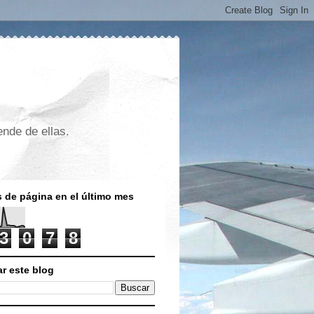
nde de ellas.
s de página en el último mes
3
0
7
8
r este blog