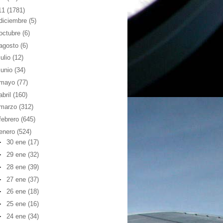
11
(1781)
diciembre
(5)
octubre
(6)
agosto
(6)
julio
(12)
junio
(34)
mayo
(77)
abril
(160)
marzo
(312)
febrero
(645)
enero
(524)
►
30 ene
(17)
►
29 ene
(32)
►
28 ene
(39)
►
27 ene
(37)
►
26 ene
(18)
►
25 ene
(16)
►
24 ene
(34)