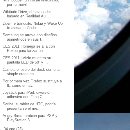
Mini Cooper, un coche teledirigido
por tu móvil
Wikitude Drive, el navegador
basado en Realidad Au...
Duerme tranquilo, Nokia y Wake Up
te avisan cuándo...
Samsung se atreve con diseños
asimétricos en sus t...
CES 2011 | Iomega se alía con
Boxee para lanzar un...
CES 2011 | Vizio muestra su
pantalla LED de 58” y ...
Cambia el estilo del dock con una
simple orden en ...
Por primera vez Firefox sustituye a
IE como el nav...
Joystick para iPad, diversión
adhesiva con Fling C...
Scribe, el tablet de HTC, podría
presentarse el me...
Angry Birds también para PSP y
PlayStation 3
►
04 ene
(23)