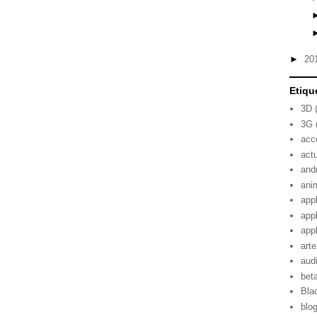
►
20
Etiqu
3D
3G
acc
act
and
ani
app
app
app
arte
aud
bet
Bla
blo