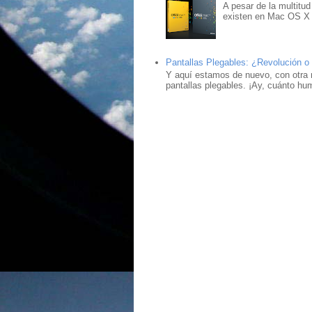
A pesar de la multitud
existen en Mac OS X ,
Pantallas Plegables: ¿Revolución o
Y aquí estamos de nuevo, con otra 
pantallas plegables. ¡Ay, cuánto hu