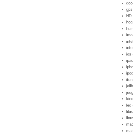
goo
gps
HD
hog
hum
ima
inte
inte
ios
ipa
iph
ipo
itu
jail
jue
kind
led
libr
linu
mac
mac