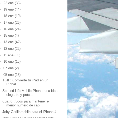
►
22 ene
(36)
►
19 ene
(44)
►
18 ene
(19)
►
17 ene
(26)
►
16 ene
(24)
►
15 ene
(4)
►
13 ene
(42)
►
12 ene
(22)
►
11 ene
(35)
►
10 ene
(13)
►
07 ene
(2)
▼
05 ene
(15)
TGIF: Convierte tu iPad en un
Pinball
Second Life Mobile Phone, una idea
elegante y prác...
Cuatro trucos para mantener el
menor número de cab...
Joby Gorillamobile para el iPhone 4