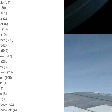
gle
(64)
(39)
(101)
ar
(1)
or
(6)
c
(13)
l
(10)
rnet
(350)
(342)
d
(547)
one
(647)
d
(265)
nes
(32)
break
(209)
gos
(105)
le
(1)
(4)
os
(8)
x
(38)
book
(61)
book air
(41)