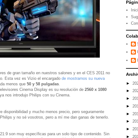
Pági
Inic
Sug
Con
Colab
ores de gran tamaño en nuestros salones y en el CES 2011 no
Archi
to. Esta vez es Vizio el encargado
de mostrarnos su nueva
►
20
nada menos que
50 y 58 pulgadas
.
elevisores Cinema Display es su resolución de
2560 x 1080
►
20
ya nos introdujo Philips con su Cinema.
►
20
►
20
 disponibilidad y mucho menos precio, pero seguramente
►
20
Philips y no sé vosotros, pero a mí me dan ganas de tenerlo.
►
20
►
20
 21:9 son muy específicas para un solo tipo de contenido. Sin
►
20