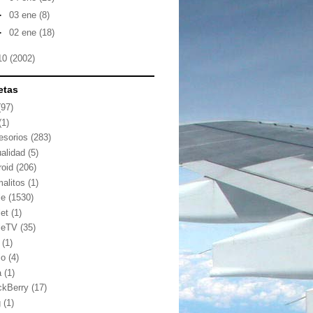
►
03 ene
(8)
►
02 ene
(18)
10
(2002)
etas
(97)
(1)
esorios
(283)
ualidad
(5)
roid
(206)
malitos
(1)
le
(1530)
let
(1)
leTV
(35)
(1)
io
(4)
a
(1)
ckBerry
(17)
g
(1)