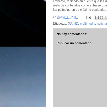
embargo, teniendo en cuenta que las d
resto de contenidos como si fuese una 
las películas en su máximo esplendor.
en
enero 05, 2011
Etiquetas:
3D
,
HD
,
multimedia
,
noticia
No hay comentarios:
Publicar un comentario