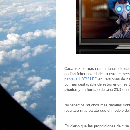
Cada vez es más normal tener televis
podían faltar novedades a este respec
pantalla HDTV LED
en versiones de 
Lo más destacable de estos enormes t
píxeles
y su formato de cine
21:9
que 
No tenemos muchos más detalles sobre
resultará más barata que el modelo de 
Es cierto que las proporciones de cine