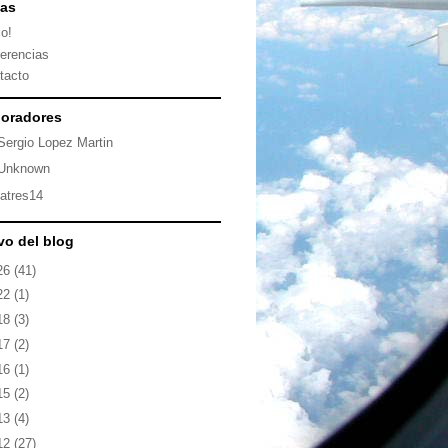
nas
io!
erencias
tacto
oradores
Sergio Lopez Martin
Unknown
latres14
vo del blog
26
(41)
22
(1)
18
(3)
17
(2)
16
(1)
15
(2)
13
(4)
12
(27)