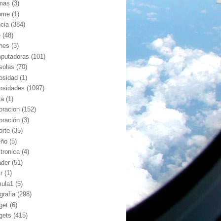
mas
(3)
ome
(1)
ncia
(384)
e
(48)
hes
(3)
putadoras
(101)
solas
(70)
iosidad
(1)
iosidades
(1097)
ia
(1)
oracion
(152)
oración
(3)
orte
(35)
eño
(5)
ctronica
(4)
ader
(51)
kr
(1)
mula1
(5)
grafia
(298)
get
(6)
gets
(415)