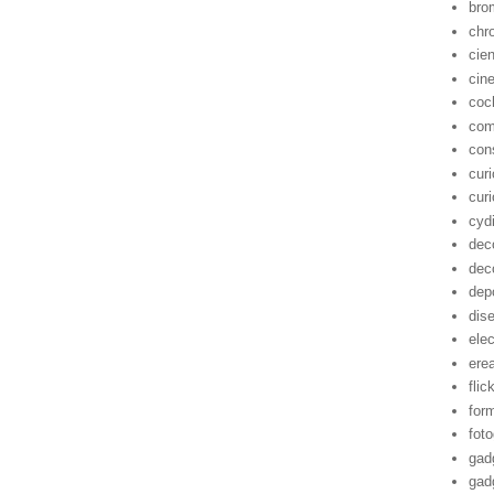
bro
chr
cie
cin
coc
com
con
cur
cur
cyd
dec
dec
dep
dis
ele
ere
flic
for
foto
gad
gad