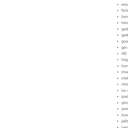
ere
flic
for
foto
gad
gad
goo
gps
HD
hog
hum
ima
inte
inte
ios
ipa
iph
ipo
itu
jail
jue