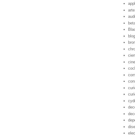
app
arte
aud
bet
Bla
blo
bro
chr
cie
cin
coc
com
con
cur
cur
cyd
dec
dec
dep
dis
ele