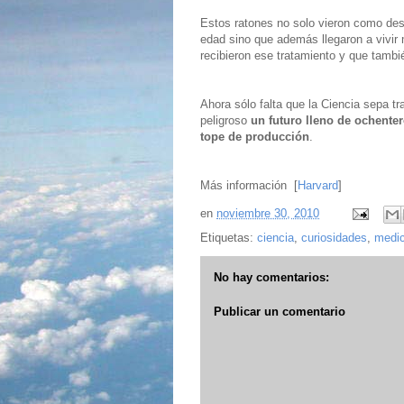
Estos ratones no solo vieron como des
edad sino que además llegaron a vivir 
recibieron ese tratamiento y que tamb
Ahora sólo falta que la Ciencia sepa 
peligroso
un futuro lleno de ochenter
tope de producción
.
Más información [
Harvard
]
en
noviembre 30, 2010
Etiquetas:
ciencia
,
curiosidades
,
medic
No hay comentarios:
Publicar un comentario