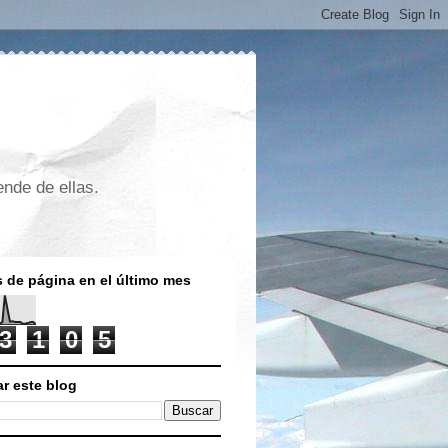
nde de ellas.
s de página en el último mes
3
1
0
5
r este blog