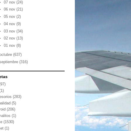
►
07 nov
(24)
►
06 nov
(21)
►
05 nov
(2)
►
04 nov
(9)
►
03 nov
(34)
►
02 nov
(13)
►
01 nov
(8)
octubre
(637)
septiembre
(316)
etas
(97)
(1)
esorios
(283)
ualidad
(5)
roid
(206)
malitos
(1)
le
(1530)
let
(1)