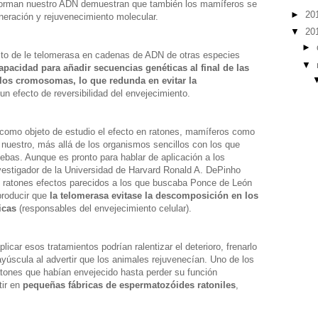
forman nuestro ADN demuestran que también los mamíferos se
►
20
neración y rejuvenecimiento molecular.
▼
20
►
cto de le telomerasa en cadenas de ADN de otras especies
▼
apacidad para añadir secuencias genéticas al final de las
e los cromosomas, lo que redunda en evitar la
 un efecto de reversibilidad del envejecimiento.
como objeto de estudio el efecto en ratones, mamíferos como
 nuestro, más allá de los organismos sencillos con los que
ebas. Aunque es pronto para hablar de aplicación a los
nvestigador de la Universidad de Harvard Ronald A. DePinho
os ratones efectos parecidos a los que buscaba Ponce de León
producir que
la telomerasa evitase la descomposición en los
icas
(responsables del envejecimiento celular).
plicar esos tratamientos podrían ralentizar el deterioro, frenarlo
ayúscula al advertir que los animales rejuvenecían. Uno de los
ratones que habían envejecido hasta perder su función
tir en
pequeñas fábricas de espermatozóides ratoniles
,