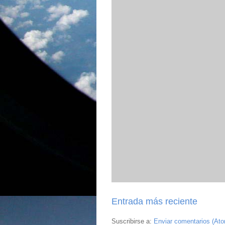
Entrada más reciente
Suscribirse a:
Enviar comentarios (At