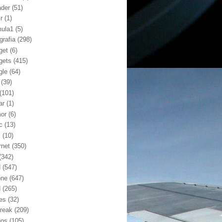
ader
(51)
kr
(1)
mula1
(5)
grafia
(298)
get
(6)
gets
(415)
gle
(64)
(39)
(101)
ar
(1)
or
(6)
c
(13)
l
(10)
rnet
(350)
(342)
d
(547)
one
(647)
d
(265)
nes
(32)
break
(209)
gos
(105)