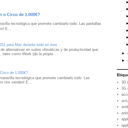
n o Circo de 1.000€?
avilla tecnológica que promete cambiarlo todo. Las pantallas
n! E...
2011 para Mac durante todo un mes
 de alternativas en suites ofimáticas y de productividad que
►
 tales como iWork (de la propia...
►
 Circo de 1.000€?
Etiqu
maravilla tecnológica que promete cambiarlo todo. Las
mo nos venden! E...
3D
3G
acc
act
and
ani
app
app