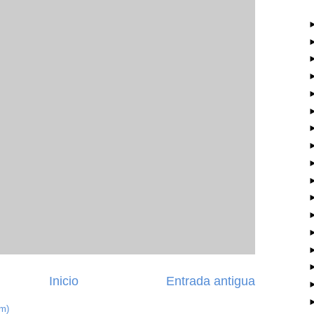
Inicio
Entrada antigua
om)