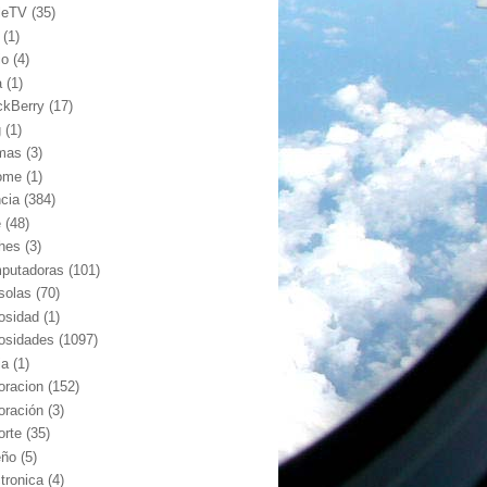
leTV
(35)
(1)
io
(4)
a
(1)
ckBerry
(17)
g
(1)
mas
(3)
ome
(1)
ncia
(384)
e
(48)
hes
(3)
putadoras
(101)
solas
(70)
iosidad
(1)
iosidades
(1097)
ia
(1)
oracion
(152)
oración
(3)
orte
(35)
eño
(5)
ctronica
(4)