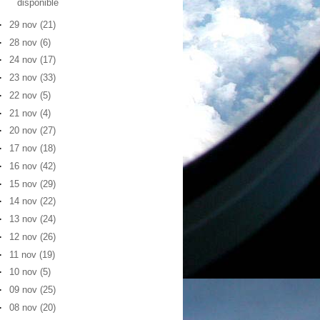
disponible
►
29 nov
(21)
►
28 nov
(6)
►
24 nov
(17)
►
23 nov
(33)
►
22 nov
(5)
►
21 nov
(4)
►
20 nov
(27)
►
17 nov
(18)
►
16 nov
(42)
►
15 nov
(29)
►
14 nov
(22)
►
13 nov
(24)
►
12 nov
(26)
►
11 nov
(19)
►
10 nov
(5)
►
09 nov
(25)
►
08 nov
(20)