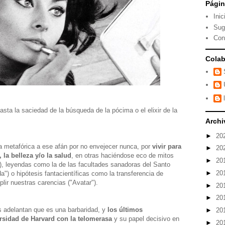
Pági
Inic
Sug
Con
Colab
hasta la saciedad de la búsqueda de la pócima o el elixir de la
Archi
►
20
a metafórica a ese afán por no envejecer nunca, por
vivir para
►
20
 la belleza y/o la salud
, en otras haciéndose eco de mitos
►
20
), leyendas como la de las facultades sanadoras del Santo
►
20
da") o hipótesis fantacientíficas como la transferencia de
ir nuestras carencias ("Avatar").
►
20
►
20
as adelantan que es una barbaridad, y
los últimos
►
20
rsidad de Harvard con la telomerasa
y su papel decisivo en
►
20