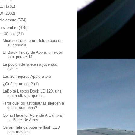
11
(1781)
10
(2002)
diciembre
(574)
noviembre
(475)
▼
30 nov
(21)
Microsoft quiere un Hulu propio en
su consola
El Black Friday de Apple, un éxito
total para el M...
La poción de la eterna juventud
existe
Las 20 mejores Apple Store
¿Qué es un gas? (1)
LaBoite Laptop Dock LD 120, una
mesa-altavoz que n...
¿Por qué los astronautas pierden a
veces sus uñas?
Como Hacerlo: Aprende A Cambiar
La Parte De Atras ...
Osram fabrica potente flash LED
para móviles