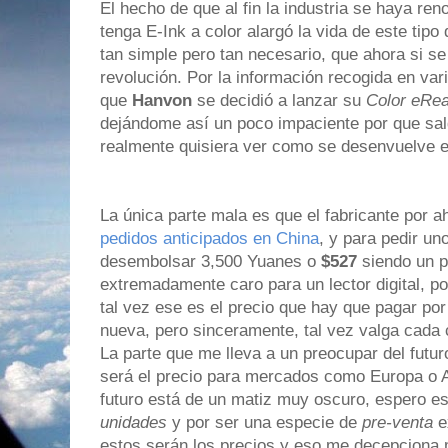
El hecho de que al fin la industria se haya re
tenga E-Ink a color alargó la vida de este tipo
tan simple pero tan necesario, que ahora si s
revolución. Por la información recogida en va
que
Hanvon
se decidió a lanzar su
Color eRe
dejándome así un poco impaciente por que sa
realmente quisiera ver como se desenvuelve 
La única parte mala es que el fabricante por 
pedidos anticipados en China
, y para pedir u
desembolsar 3,500 Yuanes o
$527
siendo un p
extremadamente caro para un lector digital, p
tal vez ese es el precio que hay que pagar po
nueva, pero sinceramente, tal vez valga cada 
La parte que me lleva a un preocupar del futu
será el precio para mercados como Europa o A
futuro está de un matiz muy oscuro, espero es
unidades
y por ser una especie de
pre-venta
e
estos serán los precios y eso me decepciona