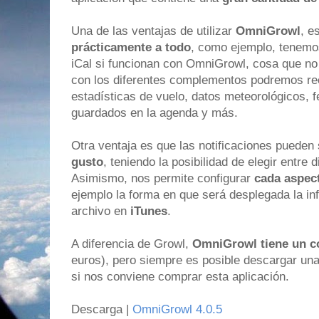
Una de las ventajas de utilizar
OmniGrowl
, e
prácticamente a todo
, como ejemplo, tenemos
iCal si funcionan con OmniGrowl, cosa que n
con los diferentes complementos podremos recib
estadísticas de vuelo, datos meteorológicos,
guardados en la agenda y más.
Otra ventaja es que las notificaciones pueden
gusto
, teniendo la posibilidad de elegir entre 
Asimismo, nos permite configurar
cada aspec
ejemplo la forma en que será desplegada la in
archivo en
iTunes
.
A diferencia de Growl,
OmniGrowl tiene un co
euros), pero siempre es posible descargar una
si nos conviene comprar esta aplicación.
Descarga |
OmniGrowl 4.0.5