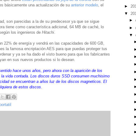
 es básicamente una actualización de su
anterior modelo
, el
►
20
▼
20
►
ad, son parecidas a la de su predecesor ya que se sigue
 tiene como característica adicional, 64 MB de caché, lo
►
según los ingenieros de
Hitachi
.
▼
un 22% de energía y vendrá en las capacidades de 600 GB,
nes la famosa encriptación AES para que puedas proteger tus
denar y ya se ha dado el visto bueno para que los fabricantes
uyan en sus nuevos productos si lo desean.
entido hace unos años, pero ahora con la aparición de los
n la vida contada. Los discos duros SSD consumen muchisimo
cidad se encuentran a años luz de los discos magneticos. El
quiera de estos discos.
portatil