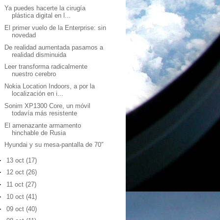
Ya puedes hacerte la cirugía
plástica digital en l...
El primer vuelo de la Enterprise: sin
novedad
De realidad aumentada pasamos a
realidad disminuida
Leer transforma radicalmente
nuestro cerebro
Nokia Location Indoors, a por la
localización en i...
Sonim XP1300 Core, un móvil
todavía más resistente
El amenazante armamento
hinchable de Rusia
Hyundai y su mesa-pantalla de 70″
►
13 oct
(17)
►
12 oct
(26)
►
11 oct
(27)
►
10 oct
(41)
►
09 oct
(40)