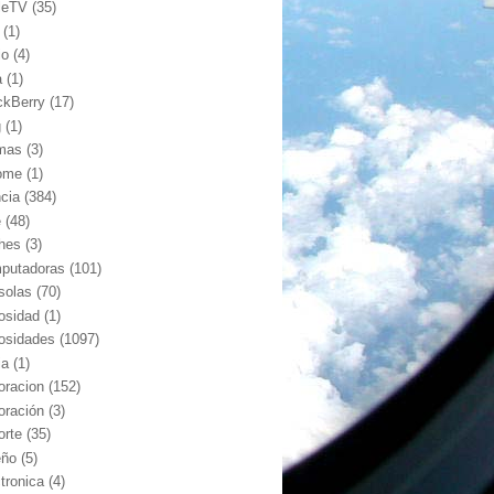
leTV
(35)
(1)
io
(4)
a
(1)
ckBerry
(17)
g
(1)
mas
(3)
ome
(1)
ncia
(384)
e
(48)
hes
(3)
putadoras
(101)
solas
(70)
iosidad
(1)
iosidades
(1097)
ia
(1)
oracion
(152)
oración
(3)
orte
(35)
eño
(5)
ctronica
(4)