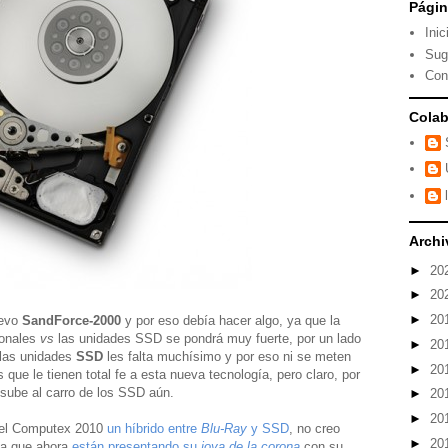
Pági
Inic
Sug
Con
Colab
Archi
►
20
►
20
►
20
uevo
SandForce-2000
y por eso debía hacer algo, ya que la
ionales
vs
las unidades SSD se pondrá muy fuerte, por un lado
►
20
 las unidades
SSD
les falta muchísimo y por eso ni se meten
►
20
 que le tienen total fe a esta nueva tecnología, pero claro, por
sube al carro de los SSD aún.
►
20
►
20
n el Computex 2010
un híbrido entre
Blu-Ray
y SSD
, no creo
►
20
ya que ahora
están presentando su
joya de la corona
con su