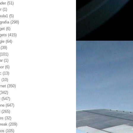
ader
(51)
kr
(1)
mula1
(5)
grafia
(298)
get
(6)
gets
(415)
gle
(64)
(39)
(101)
ar
(1)
or
(6)
c
(13)
l
(10)
rnet
(350)
(342)
d
(547)
one
(647)
d
(265)
nes
(32)
break
(209)
gos
(105)