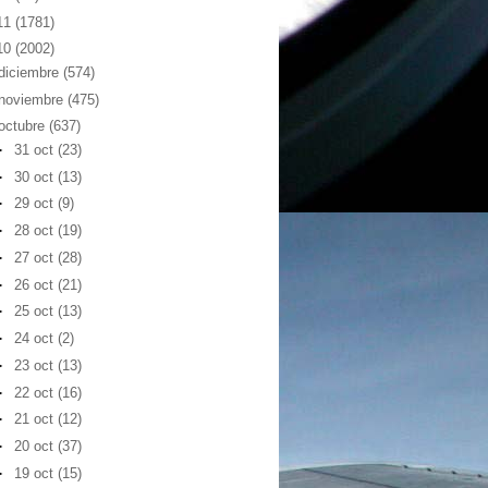
11
(1781)
10
(2002)
diciembre
(574)
noviembre
(475)
octubre
(637)
►
31 oct
(23)
►
30 oct
(13)
►
29 oct
(9)
►
28 oct
(19)
►
27 oct
(28)
►
26 oct
(21)
►
25 oct
(13)
►
24 oct
(2)
►
23 oct
(13)
►
22 oct
(16)
►
21 oct
(12)
►
20 oct
(37)
►
19 oct
(15)