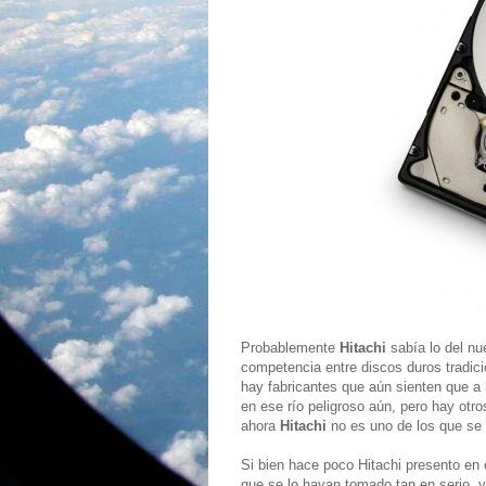
Probablemente
Hitachi
sabía lo del n
competencia entre discos duros tradic
hay fabricantes que aún sienten que a
en ese río peligroso aún, pero hay otros
ahora
Hitachi
no es uno de los que se 
Si bien hace poco Hitachi presento e
que se lo hayan tomado tan en serio, 