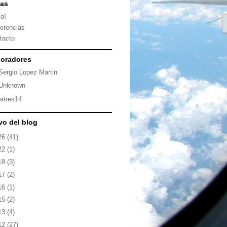
nas
io!
erencias
tacto
oradores
Sergio Lopez Martin
Unknown
latres14
vo del blog
26
(41)
22
(1)
18
(3)
17
(2)
16
(1)
15
(2)
13
(4)
12
(27)