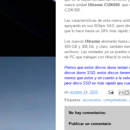
nueva unidad
Ultrastar C10K600
, que
C10K300
.
Las características de esta nueva unid
apoyando en sus 6Gbps SAS, pero ahora
que lo hace hasta un 18% más rápido 
Los nuevos
Ultrastar
ahorrarán hasta 
450 GB y 300 Gb, y claro, también tie
archivos. Las unidades ya se pueden or
de PC que trabajan con
Hitachi
lo incl
Pienso que estos discos duros tenian s
discos duros SSD, estos discos tiene
menos que estos y en cuento a la velo
peor disco SSD es más rápido qeu cual
en
octubre 14, 2010
Etiquetas:
accesorios
,
computadoras
,
No hay comentarios:
Publicar un comentario