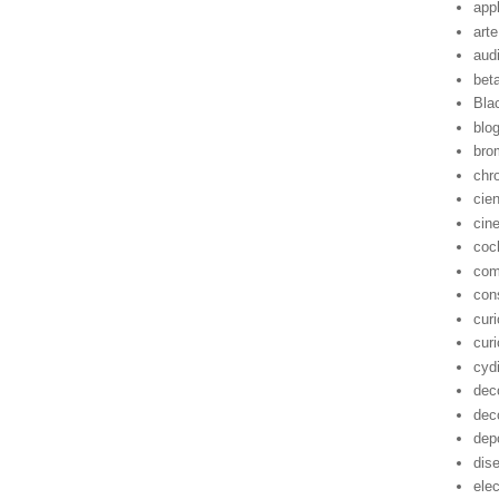
app
arte
aud
bet
Bla
blo
bro
chr
cie
cin
coc
com
con
cur
cur
cyd
dec
dec
dep
dis
ele