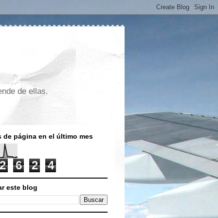
nde de ellas.
s de página en el último mes
2
6
2
4
r este blog