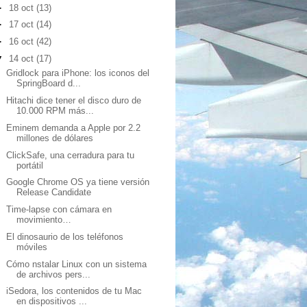
►
18 oct
(13)
►
17 oct
(14)
►
16 oct
(42)
▼
14 oct
(17)
Gridlock para iPhone: los iconos del
SpringBoard d...
Hitachi dice tener el disco duro de
10.000 RPM más...
Eminem demanda a Apple por 2.2
millones de dólares
ClickSafe, una cerradura para tu
portátil
Google Chrome OS ya tiene versión
Release Candidate
Time-lapse con cámara en
movimiento…
El dinosaurio de los teléfonos
móviles
Cómo nstalar Linux con un sistema
de archivos pers...
iSedora, los contenidos de tu Mac
en dispositivos ...