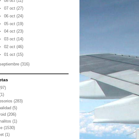
►
08 oct
(11)
►
07 oct
(27)
►
06 oct
(24)
►
05 oct
(19)
►
04 oct
(23)
►
03 oct
(14)
►
02 oct
(46)
►
01 oct
(15)
septiembre
(316)
etas
(97)
(1)
esorios
(283)
ualidad
(5)
roid
(206)
malitos
(1)
le
(1530)
let
(1)