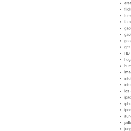
ere
flic
for
foto
gad
gad
goo
gps
HD
hog
hum
ima
inte
inte
ios
ipa
iph
ipo
itu
jail
jue