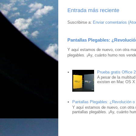
Entrada más reciente
Suscribirse a:
Enviar comentarios (At
Pantallas Plegables: ¿Revolució
Y aquí estamos de nuevo, con otra mar
plegables. ¡Ay, cuánto humo nos vende
Prueba gratis Office 
A pesar de la multitud
existen en Mac OS X ,
Pantallas Plegables: ¿Revolución o
Y aquí estamos de nuevo, con otra 
pantallas plegables. ¡Ay, cuánto hu