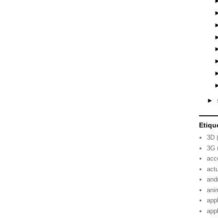
►
Etiqu
3D
3G
acc
act
and
ani
app
app