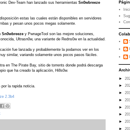
Pági
ronic Dev-Team han lanzado sus herramientas
Sn0wbreeze
Inic
Sug
isposición estas las cuales están disponibles en servidores
Con
ambas y pesan unos pocos megas solamente.
Colab
n
Sn0wbreeze
y PwnageTool son las mejore soluciones,
conocida, Ultrasn0w, una variante de Redns0w en la actualidad.
cación fue lanzada y probablemente la podamos ver en los
muy similar, variando solamente unos pocos pasos fáciles.
a en The Pirate Bay, sitio de torrents donde podrá descarga
Archi
opio que ha creado la aplicación, Hi8s0w.
►
20
►
20
or la rapida noticia.
►
20
ze 2.3b4
►
20
►
20
k
►
20
►
20
►
20