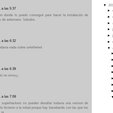
▼
20
1 a las 5:37
►
 donde lo puedo conseguir para hacer la instalación de
►
s de antemano. Saludos.
►
►
►
1 a las 6:32
►
odavia nada sobre untethered
▼
1 a las 6:39
to no sirve¡¡¡
1 a las 7:09
superhackers no pueden desafiar todavia una version de
 lo hicieron a la mitad porque hay basebands con las que los
 ja