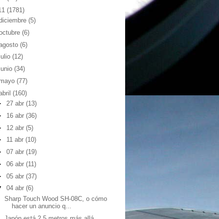
11
(1781)
diciembre
(5)
octubre
(6)
agosto
(6)
julio
(12)
junio
(34)
mayo
(77)
abril
(160)
►
27 abr
(13)
►
16 abr
(36)
►
12 abr
(5)
►
11 abr
(10)
►
07 abr
(19)
►
06 abr
(11)
►
05 abr
(37)
▼
04 abr
(6)
Sharp Touch Wood SH-08C, o cómo
hacer un anuncio q...
Japón está 2,5 metros más allá