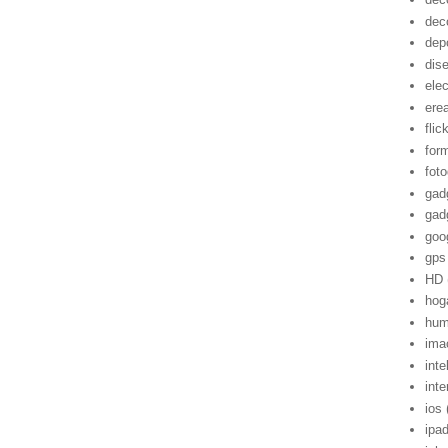
dec
dep
dis
ele
ere
flic
for
foto
gad
gad
goo
gps
HD
hog
hum
ima
inte
inte
ios
ipa