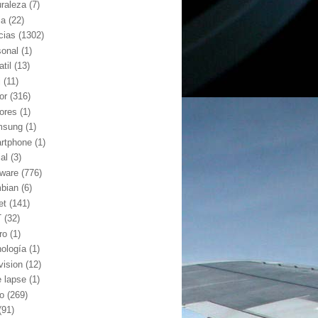
uraleza
(7)
ia
(22)
cias
(1302)
sonal
(1)
atil
(13)
j
(11)
or
(316)
ores
(1)
msung
(1)
rtphone
(1)
al
(3)
tware
(776)
bian
(6)
et
(141)
T
(32)
ro
(1)
nología
(1)
vision
(12)
e lapse
(1)
co
(269)
(91)