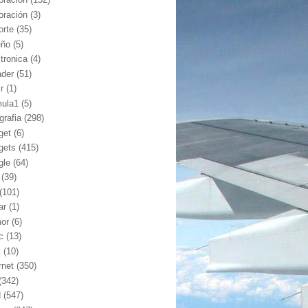
oración
(3)
orte
(35)
eño
(5)
ctronica
(4)
ader
(51)
kr
(1)
mula1
(5)
grafia
(298)
get
(6)
gets
(415)
gle
(64)
(39)
(101)
ar
(1)
or
(6)
c
(13)
l
(10)
rnet
(350)
(342)
d
(547)