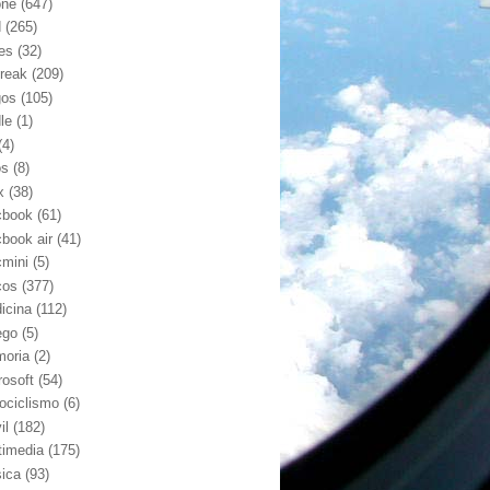
one
(647)
d
(265)
nes
(32)
break
(209)
gos
(105)
le
(1)
(4)
os
(8)
x
(38)
book
(61)
book air
(41)
mini
(5)
cos
(377)
icina
(112)
ego
(5)
oria
(2)
rosoft
(54)
ociclismo
(6)
il
(182)
timedia
(175)
ica
(93)