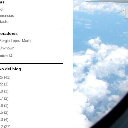
nas
io!
erencias
tacto
oradores
Sergio Lopez Martin
Unknown
latres14
vo del blog
26
(41)
22
(1)
18
(3)
17
(2)
16
(1)
15
(2)
13
(4)
12
(27)