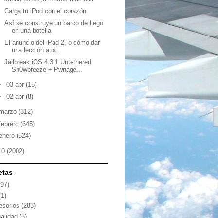
Carga tu iPod con el corazón
Así se construye un barco de Lego
en una botella
El anuncio del iPad 2, o cómo dar
una lección a la...
Jailbreak iOS 4.3.1 Untethered
Sn0wbreeze + Pwnage...
►
03 abr
(15)
►
02 abr
(8)
marzo
(312)
febrero
(645)
enero
(524)
10
(2002)
etas
(97)
(1)
esorios
(283)
ualidad
(5)