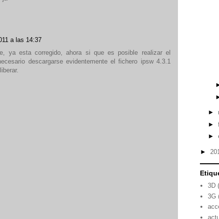
011 a las 14:37
e, ya esta corregido, ahora si que es posible realizar el
 necesario descargarse evidentemente el fichero ipsw 4.3.1
iberar.
►
►
►
►
20
Etiqu
3D
3G
acc
act