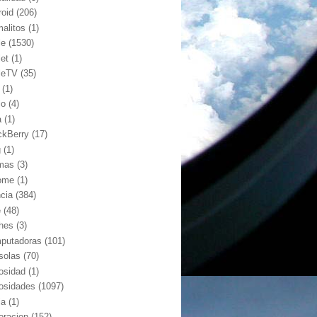
roid
(206)
malitos
(1)
le
(1530)
let
(1)
leTV
(35)
(1)
io
(4)
a
(1)
ckBerry
(17)
g
(1)
mas
(3)
ome
(1)
ncia
(384)
e
(48)
hes
(3)
putadoras
(101)
solas
(70)
iosidad
(1)
iosidades
(1097)
ia
(1)
oracion
(152)