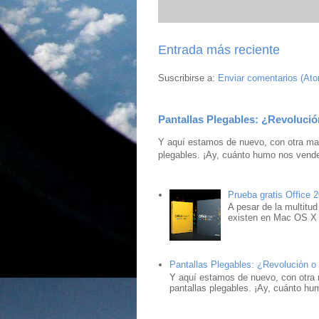
Entrada más reciente
Suscribirse a:
Enviar comentarios (At
Pantallas Plegables: ¿Revolució
Y aquí estamos de nuevo, con otra mar
plegables. ¡Ay, cuánto humo nos vende
Prueba gratis Office 
A pesar de la multitud
existen en Mac OS X ,
Pantallas Plegables: ¿Revolución o
Y aquí estamos de nuevo, con otra 
pantallas plegables. ¡Ay, cuánto hu