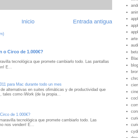
and
ani
app
Inicio
Entrada antigua
app
app
om)
arte
aud
n o Circo de 1.000€?
bet
Bla
avilla tecnológica que promete cambiarlo todo. Las pantallas
blo
n! E...
bro
chr
2011 para Mac durante todo un mes
cie
 de alternativas en suites ofimáticas y de productividad que
cin
 tales como iWork (de la propia...
coc
com
con
 Circo de 1.000€?
cur
maravilla tecnológica que promete cambiarlo todo. Las
mo nos venden! E...
cur
cyd
dec