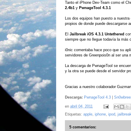
Tanto el iPhone Dev-Team como el Ch
2.4b1
y
PwnageTool 4.3.1
Los dos equipos han puesto a nuestra d
propios de donde puede descargarse 
El
Jailbreak iOS 4.3.1 Untethered
co
siempre que no llegue todavía la más 
i0nic comentaba hace poco que su apli
servidores de Greenpois0n al ser una 
La descarga de PwnageTool se encuentr
y la otra se puede desde el servidor pr
Gracias a nuestro colaborador Guzman p
Descarga:
PwnageTool 4.3
|
Sn0wbree
en
abril 04, 2011
Etiquetas:
apple
,
iphone
,
ipod
,
jailbrea
5 comentarios: