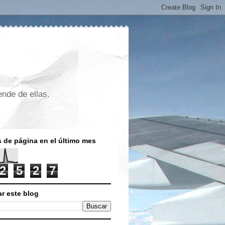
nde de ellas.
s de página en el último mes
2
5
2
7
r este blog