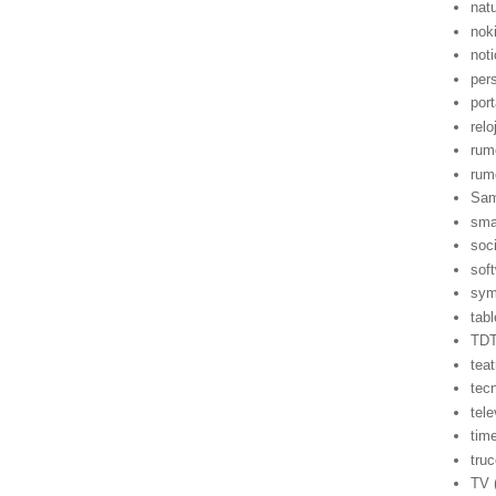
nat
nok
noti
per
port
relo
rum
rum
Sa
sma
soci
sof
sym
tabl
TD
teat
tec
tele
tim
tru
TV