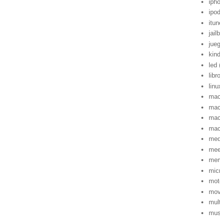
iph
ipo
itu
jail
jue
kind
led
libr
linu
mac
mac
mac
ma
med
me
mem
mic
mot
mov
mul
mus