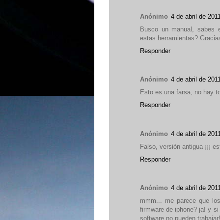
Anónimo
4 de abril de 201
Busco un manual, sabes en
estas herramientas? Gracia
Responder
Anónimo
4 de abril de 201
Esto es una farsa, no hay t
Responder
Anónimo
4 de abril de 201
Falso, versiòn antigua ¡¡¡ es
Responder
Anónimo
4 de abril de 201
mmm... me parece que los 
firmware de iphone? ja! y si
software no pueden trabajar!