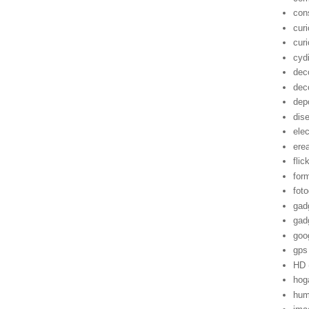
con
cur
cur
cyd
dec
dec
dep
dis
ele
ere
flic
for
foto
gad
gad
goo
gps
HD
hog
hum