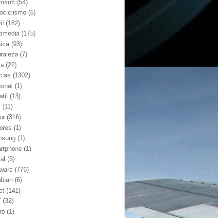
rosoft
(54)
ociclismo
(6)
il
(182)
timedia
(175)
ica
(93)
uraleza
(7)
ia
(22)
cias
(1302)
sonal
(1)
atil
(13)
j
(11)
or
(316)
ores
(1)
msung
(1)
rtphone
(1)
al
(3)
tware
(776)
bian
(6)
et
(141)
T
(32)
ro
(1)