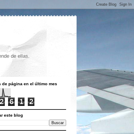
nde de ellas.
s de página en el último mes
2
6
1
2
r este blog