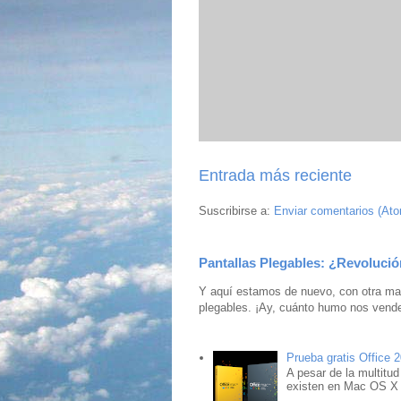
Entrada más reciente
Suscribirse a:
Enviar comentarios (At
Pantallas Plegables: ¿Revolució
Y aquí estamos de nuevo, con otra mar
plegables. ¡Ay, cuánto humo nos vende
Prueba gratis Office 
A pesar de la multitud
existen en Mac OS X ,