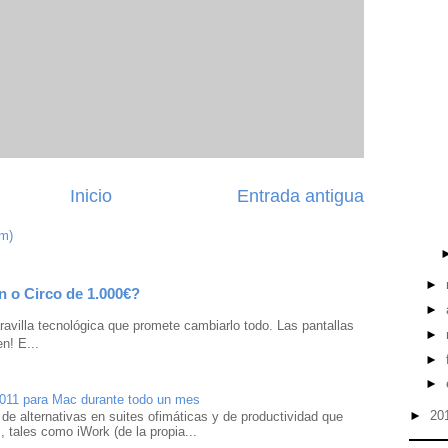
Inicio
Entrada antigua
om)
►
n o Circo de 1.000€?
►
avilla tecnológica que promete cambiarlo todo. Las pantallas
►
n! E...
►
►
2011 para Mac durante todo un mes
►
20
 de alternativas en suites ofimáticas y de productividad que
 tales como iWork (de la propia...