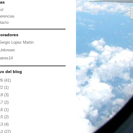
nas
io!
erencias
tacto
oradores
Sergio Lopez Martin
Unknown
latres14
vo del blog
26
(41)
22
(1)
18
(3)
17
(2)
16
(1)
15
(2)
13
(4)
12
(27)