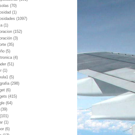
solas
(70)
iosidad
(1)
iosidades
(1097)
ia
(1)
oracion
(152)
oración
(3)
orte
(35)
eño
(5)
ctronica
(4)
ader
(51)
kr
(1)
mula1
(5)
grafia
(298)
get
(6)
gets
(415)
gle
(64)
(39)
(101)
ar
(1)
or
(6)