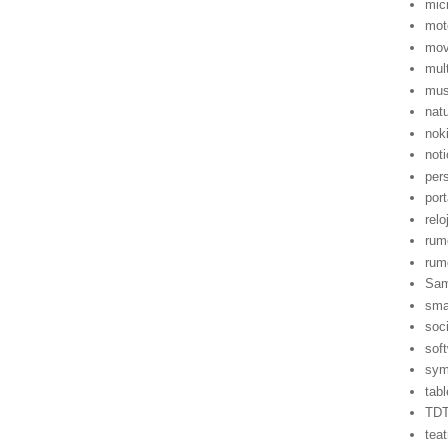
mic
mot
mov
mul
mus
nat
nok
noti
per
port
relo
rum
rum
Sa
sma
soci
sof
sym
tabl
TD
teat