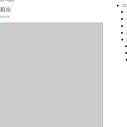
 es mejor.
▼
20
►
rumor
►
►
►
▼