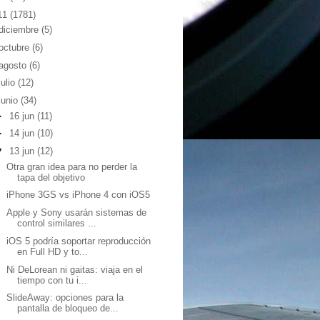
11
(1781)
diciembre
(5)
octubre
(6)
agosto
(6)
julio
(12)
junio
(34)
►
16 jun
(11)
►
14 jun
(10)
▼
13 jun
(12)
Otra gran idea para no perder la
tapa del objetivo
iPhone 3GS vs iPhone 4 con iOS5
Apple y Sony usarán sistemas de
control similares ...
iOS 5 podría soportar reproducción
en Full HD y to...
Ni DeLorean ni gaitas: viaja en el
tiempo con tu i...
SlideAway: opciones para la
pantalla de bloqueo de...