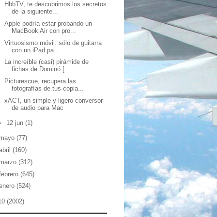
HbbTV, te descubrimos los secretos
de la siguiente...
Apple podría estar probando un
MacBook Air con pro...
Virtuosismo móvil: sólo de guitarra
con un iPad pa...
La increíble (casi) pirámide de
fichas de Dominó [...
Picturescue, recupera las
fotografías de tus copia...
xACT, un simple y ligero conversor
de audio para Mac
►
12 jun
(1)
mayo
(77)
abril
(160)
marzo
(312)
febrero
(645)
enero
(524)
10
(2002)