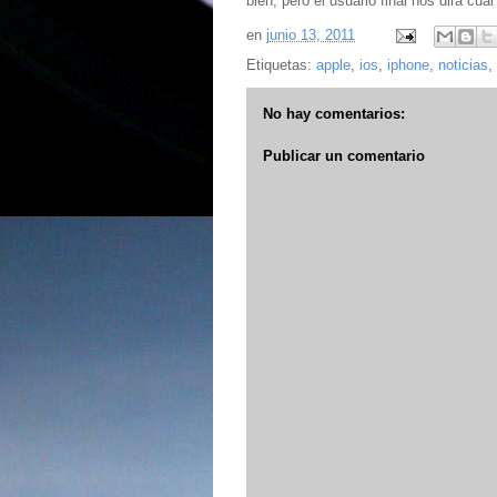
bien, pero el usuario final nos dirá cual
en
junio 13, 2011
Etiquetas:
apple
,
ios
,
iphone
,
noticias
,
No hay comentarios:
Publicar un comentario