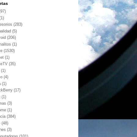
etas
(97)
(1)
esorios
(283)
ualidad
(5)
roid
(206)
malitos
(1)
le
(1530)
let
(1)
leTV
(35)
(1)
io
(4)
a
(1)
ckBerry
(17)
g
(1)
mas
(3)
ome
(1)
ncia
(384)
e
(48)
hes
(3)
putadoras
(101)