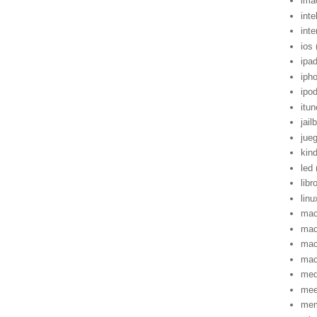
ima
inte
inte
ios
ipa
iph
ipo
itu
jail
jue
kind
led
libr
linu
mac
mac
mac
ma
med
me
mem