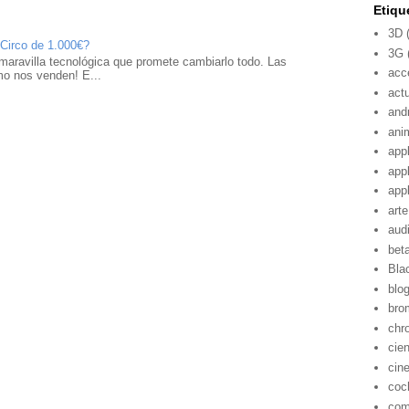
Etiqu
3D
 Circo de 1.000€?
3G
maravilla tecnológica que promete cambiarlo todo. Las
acc
mo nos venden! E...
act
and
ani
app
app
app
arte
aud
bet
Bla
blo
bro
chr
cie
cin
coc
com