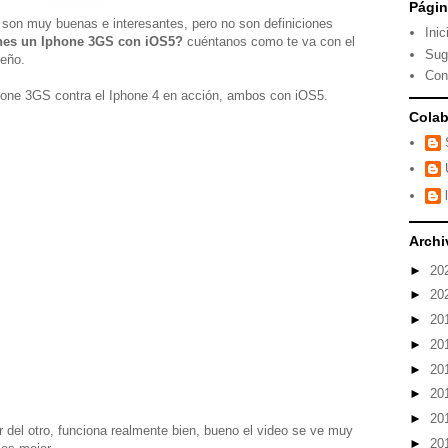
Pági
son muy buenas e interesantes, pero no son definiciones
Inic
nes un Iphone 3GS con iOS5?
cuéntanos como te va con el
Sug
eño.
Con
phone 3GS contra el Iphone 4 en acción, ambos con iOS5.
Colab
Archi
►
20
►
20
►
20
►
20
►
20
►
20
►
20
 del otro, funciona realmente bien, bueno el video se ve muy
►
20