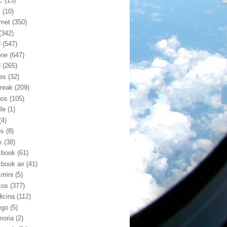
c
(13)
l
(10)
rnet
(350)
(342)
d
(547)
one
(647)
d
(265)
nes
(32)
break
(209)
gos
(105)
le
(1)
(4)
os
(8)
x
(38)
book
(61)
book air
(41)
mini
(5)
cos
(377)
icina
(112)
ego
(5)
oria
(2)