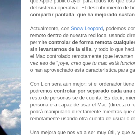
que Apple publicó ayer para todos los que est
del sistema operativo. El descubrimiento de h
compartir pantalla, que ha mejorado susta
Actualmente, con
Snow Leopard
, podemos com
remoto dentro de nuestra red local usando dir
permite
controlar de forma remota cualquie
sin levantarnos de la silla
, y todo lo que ha
el Mac controlado remotamente (que levanten 
vez eso de "
¡oye, creo que tu mac está funcio
o han aprovechado esta característica para ga
Con Lion será aún mejor: si el ordenador tiene
podremos
controlar por separado cada una 
resto de personas se de cuenta. Es decir, mie
persona era capaz de usar el Mac (directa o 
podrá manipularlo directamente mientras que o
remotamente usando otra cuenta de usuario de
Una mejora que nos va a ser muy útil, y que se