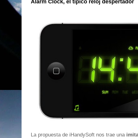
Alarm Clock, el típico reloj despertador
La propuesta de iHandySoft nos trae una
imita