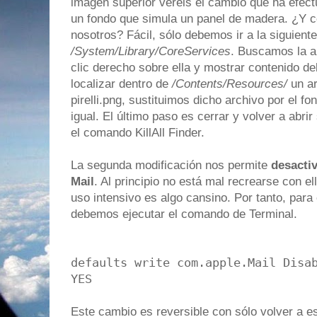
imagen superior veréis el cambio que ha efec
un fondo que simula un panel de madera. ¿Y
nosotros? Fácil, sólo debemos ir a la siguiente
/System/Library/CoreServices
. Buscamos la 
clic derecho sobre ella y mostrar contenido d
localizar dentro de
/Contents/Resources/
un ar
pirelli.png, sustituimos dicho archivo por el
igual. El último paso es cerrar y volver a abrir
el comando KillAll Finder.
La segunda modificación nos permite
desacti
Mail
. Al principio no está mal recrearse con e
uso intensivo es algo cansino. Por tanto, para
debemos ejecutar el comando de Terminal.
defaults write com.apple.Mail Disa
YES
Este cambio es reversible con sólo volver a e