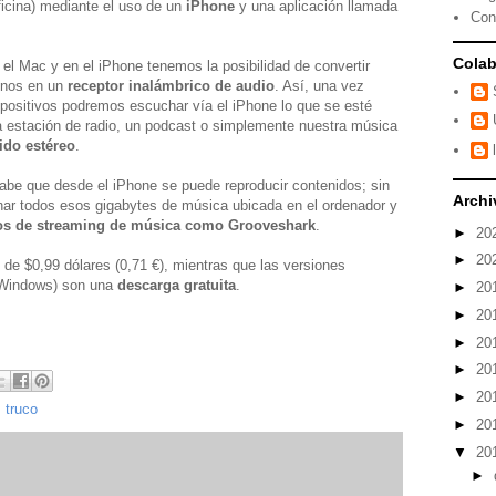
ficina) mediante el uso de un
iPhone
y una aplicación llamada
Con
Colab
el Mac y en el iPhone tenemos la posibilidad de convertir
fonos en un
receptor inalámbrico de audio
. Así, una vez
spositivos podremos escuchar vía el iPhone lo que se esté
 estación de radio, un podcast o simplemente nuestra música
nido estéreo
.
be que desde el iPhone se puede reproducir contenidos; sin
Archi
ar todos esos gigabytes de música ubicada en el ordenador y
tios de streaming de música como Grooveshark
.
►
20
►
20
 de $0,99 dólares (0,71 €), mientras que las versiones
 Windows) son una
descarga gratuita
.
►
20
►
20
►
20
►
20
►
20
,
truco
►
20
▼
20
►