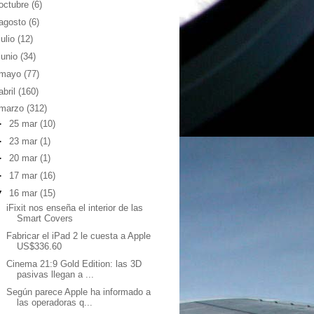
octubre
(6)
agosto
(6)
julio
(12)
junio
(34)
mayo
(77)
abril
(160)
marzo
(312)
►
25 mar
(10)
►
23 mar
(1)
►
20 mar
(1)
►
17 mar
(16)
▼
16 mar
(15)
iFixit nos enseña el interior de las
Smart Covers
Fabricar el iPad 2 le cuesta a Apple
US$336.60
Cinema 21:9 Gold Edition: las 3D
pasivas llegan a ...
Según parece Apple ha informado a
las operadoras q...