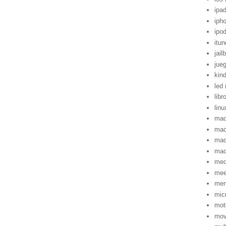
ipa
iph
ipo
itu
jail
jue
kind
led
libr
linu
mac
mac
mac
ma
med
me
mem
mic
mot
mov