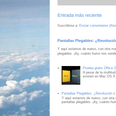
Entrada más reciente
Suscribirse a:
Enviar comentarios (At
Pantallas Plegables: ¿Revolució
Y aquí estamos de nuevo, con otra mar
plegables. ¡Ay, cuánto humo nos vende
Prueba gratis Office 
A pesar de la multitud
existen en Mac OS X ,
Pantallas Plegables: ¿Revolución o
Y aquí estamos de nuevo, con otra 
pantallas plegables. ¡Ay, cuánto hu