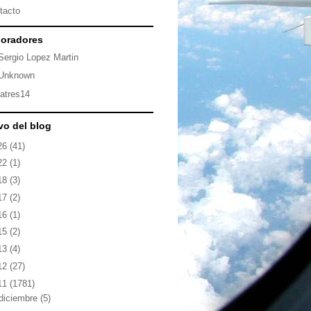
tacto
oradores
Sergio Lopez Martin
Unknown
latres14
vo del blog
26
(41)
22
(1)
18
(3)
17
(2)
16
(1)
15
(2)
13
(4)
12
(27)
11
(1781)
diciembre
(5)