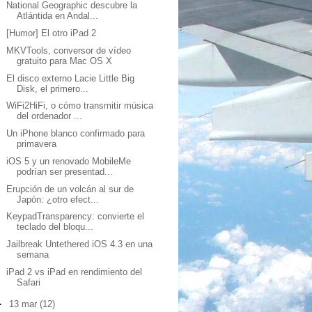
National Geographic descubre la
Atlántida en Andal...
[Humor] El otro iPad 2
MKVTools, conversor de vídeo
gratuito para Mac OS X
El disco externo Lacie Little Big
Disk, el primero...
WiFi2HiFi, o cómo transmitir música
del ordenador ...
Un iPhone blanco confirmado para
primavera
iOS 5 y un renovado MobileMe
podrían ser presentad...
Erupción de un volcán al sur de
Japón: ¿otro efect...
KeypadTransparency: convierte el
teclado del bloqu...
Jailbreak Untethered iOS 4.3 en una
semana
iPad 2 vs iPad en rendimiento del
Safari
►
13 mar
(12)