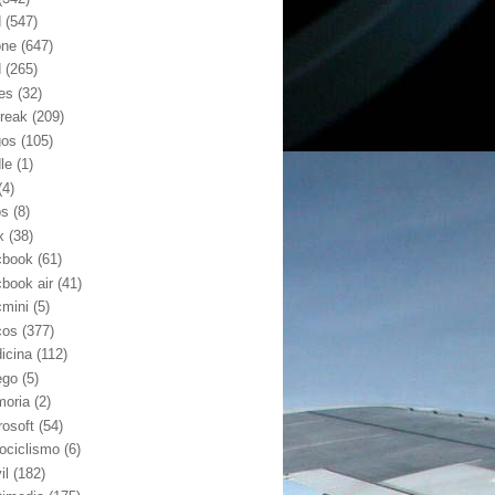
d
(547)
one
(647)
d
(265)
nes
(32)
break
(209)
gos
(105)
le
(1)
(4)
os
(8)
x
(38)
book
(61)
book air
(41)
mini
(5)
cos
(377)
icina
(112)
ego
(5)
oria
(2)
rosoft
(54)
ociclismo
(6)
il
(182)