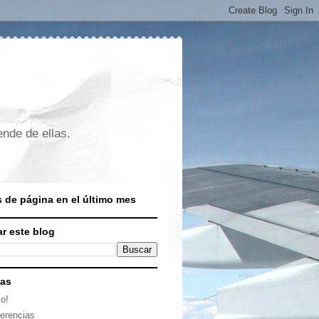
nde de ellas.
s de página en el último mes
r este blog
nas
io!
erencias