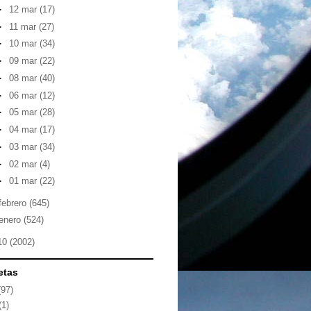
►
12 mar
(17)
►
11 mar
(27)
►
10 mar
(34)
►
09 mar
(22)
►
08 mar
(40)
►
06 mar
(12)
►
05 mar
(28)
►
04 mar
(17)
►
03 mar
(34)
►
02 mar
(4)
►
01 mar
(22)
febrero
(645)
enero
(524)
10
(2002)
etas
(97)
(1)