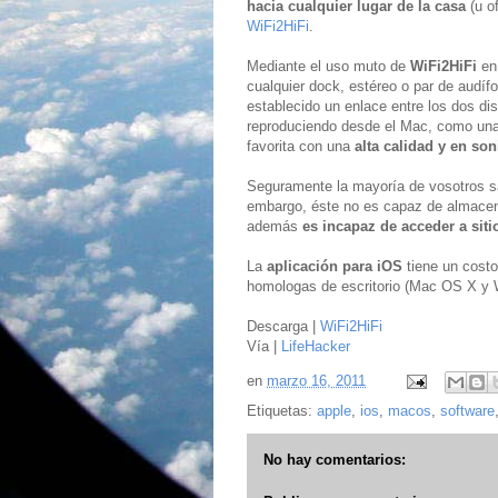
hacia cualquier lugar de la casa
(u o
WiFi2HiFi
.
Mediante el uso muto de
WiFi2HiFi
en 
cualquier dock, estéreo o par de audí
establecido un enlace entre los dos di
reproduciendo desde el Mac, como una
favorita con una
alta calidad y en so
Seguramente la mayoría de vosotros sa
embargo, éste no es capaz de almacen
además
es incapaz de acceder a si
La
aplicación para iOS
tiene un costo
homologas de escritorio (Mac OS X y
Descarga |
WiFi2HiFi
Vía |
LifeHacker
en
marzo 16, 2011
Etiquetas:
apple
,
ios
,
macos
,
software
No hay comentarios: