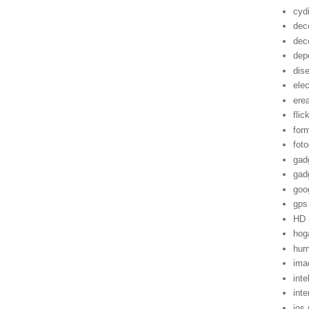
cyd
dec
dec
dep
dis
ele
ere
flic
for
foto
gad
gad
goo
gps
HD
hog
hum
ima
inte
inte
ios