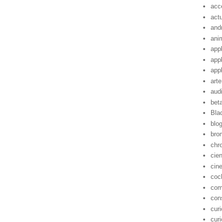
acc
act
and
ani
app
app
app
arte
aud
bet
Bla
blo
bro
chr
cie
cin
coc
com
con
cur
cur