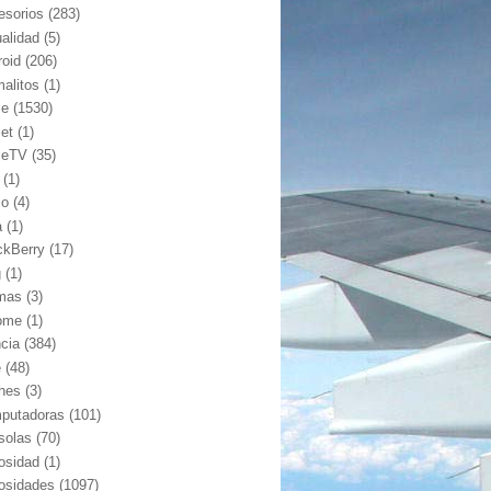
esorios
(283)
ualidad
(5)
roid
(206)
malitos
(1)
le
(1530)
let
(1)
leTV
(35)
(1)
io
(4)
a
(1)
ckBerry
(17)
g
(1)
mas
(3)
ome
(1)
ncia
(384)
e
(48)
hes
(3)
putadoras
(101)
solas
(70)
iosidad
(1)
iosidades
(1097)