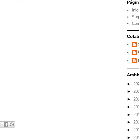
Pági
Inic
Sug
Con
Colab
Archi
►
20
►
20
►
20
►
20
►
20
►
20
►
20
►
20