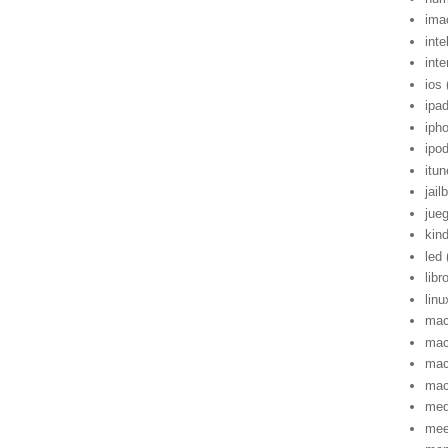
ima
inte
inte
ios
ipa
iph
ipo
itu
jail
jue
kind
led
libr
linu
mac
mac
mac
ma
med
me