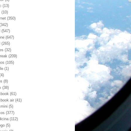
c
(13)
l
(10)
rnet
(350)
(342)
d
(547)
one
(647)
d
(265)
nes
(32)
break
(209)
gos
(105)
le
(1)
(4)
os
(8)
x
(38)
book
(61)
book air
(41)
mini
(5)
cos
(377)
icina
(112)
ego
(5)