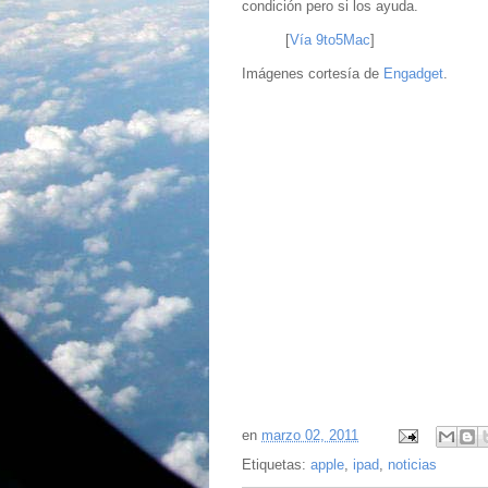
condición pero si los ayuda.
[
Vía 9to5Mac
]
Imágenes cortesía de
Engadget
.
en
marzo 02, 2011
Etiquetas:
apple
,
ipad
,
noticias