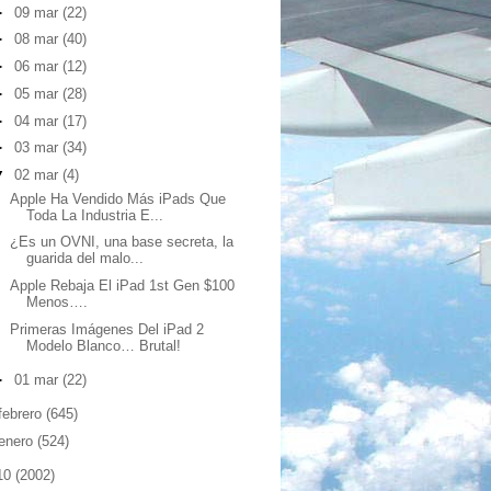
►
09 mar
(22)
►
08 mar
(40)
►
06 mar
(12)
►
05 mar
(28)
►
04 mar
(17)
►
03 mar
(34)
▼
02 mar
(4)
Apple Ha Vendido Más iPads Que
Toda La Industria E...
¿Es un OVNI, una base secreta, la
guarida del malo...
Apple Rebaja El iPad 1st Gen $100
Menos….
Primeras Imágenes Del iPad 2
Modelo Blanco… Brutal!
►
01 mar
(22)
febrero
(645)
enero
(524)
10
(2002)