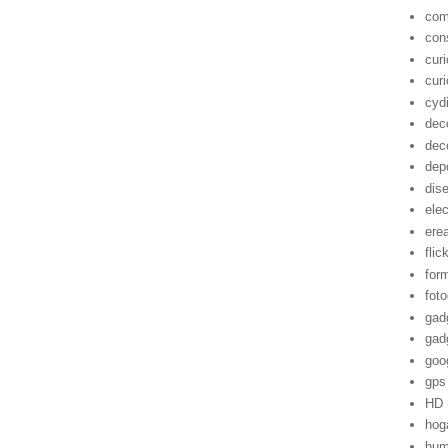
com
con
cur
cur
cyd
dec
dec
dep
dis
ele
ere
flic
for
foto
gad
gad
goo
gps
HD
hog
hum