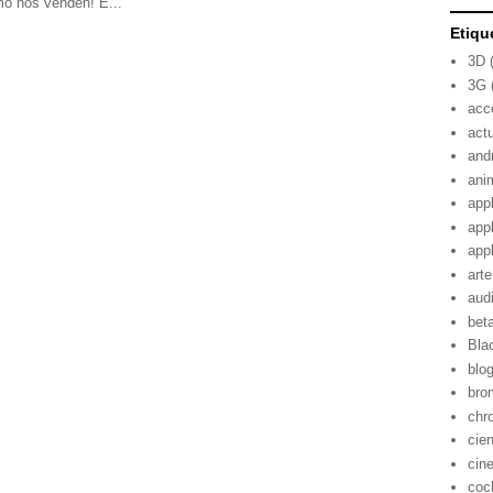
mo nos venden! E...
Etiqu
3D
3G
acc
act
and
ani
app
app
app
arte
aud
bet
Bla
blo
bro
chr
cie
cin
coc