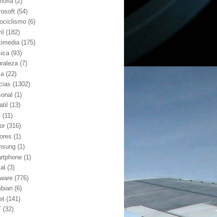
oria
(2)
rosoft
(54)
ociclismo
(6)
il
(182)
timedia
(175)
ica
(93)
uraleza
(7)
ia
(22)
cias
(1302)
sonal
(1)
atil
(13)
j
(11)
or
(316)
ores
(1)
msung
(1)
rtphone
(1)
al
(3)
tware
(776)
bian
(6)
et
(141)
T
(32)