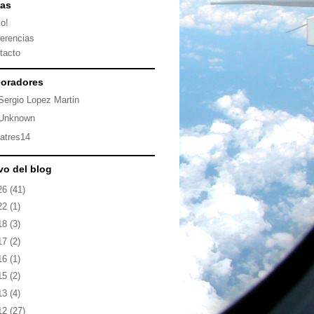
nas
io!
erencias
tacto
oradores
Sergio Lopez Martin
Unknown
latres14
vo del blog
26
(41)
22
(1)
18
(3)
17
(2)
16
(1)
15
(2)
13
(4)
12
(27)