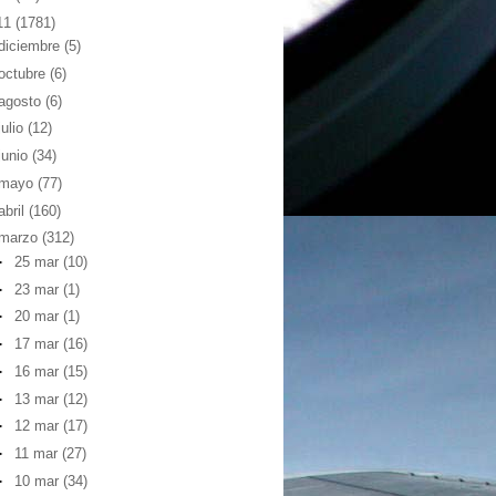
11
(1781)
diciembre
(5)
octubre
(6)
agosto
(6)
julio
(12)
junio
(34)
mayo
(77)
abril
(160)
marzo
(312)
►
25 mar
(10)
►
23 mar
(1)
►
20 mar
(1)
►
17 mar
(16)
►
16 mar
(15)
►
13 mar
(12)
►
12 mar
(17)
►
11 mar
(27)
►
10 mar
(34)