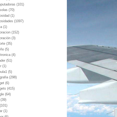
putadoras
(101)
solas
(70)
iosidad
(1)
iosidades
(1097)
ia
(1)
oracion
(152)
oración
(3)
orte
(35)
eño
(5)
ctronica
(4)
ader
(51)
kr
(1)
mula1
(5)
grafia
(298)
get
(6)
gets
(415)
gle
(64)
(39)
(101)
ar
(1)
or
(6)