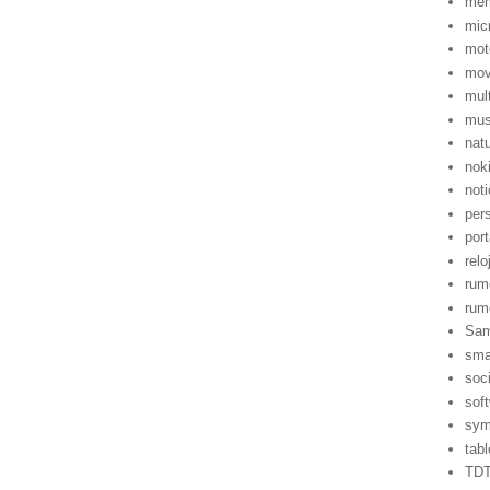
mem
mic
mot
mov
mul
mus
nat
nok
noti
per
port
relo
rum
rum
Sa
sma
soci
sof
sym
tabl
TD