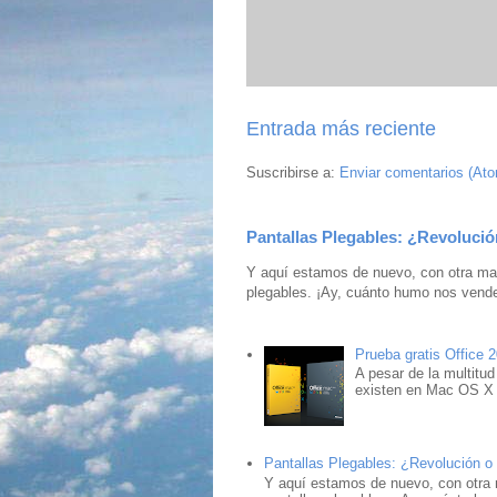
Entrada más reciente
Suscribirse a:
Enviar comentarios (At
Pantallas Plegables: ¿Revolució
Y aquí estamos de nuevo, con otra mar
plegables. ¡Ay, cuánto humo nos vende
Prueba gratis Office 
A pesar de la multitud
existen en Mac OS X ,
Pantallas Plegables: ¿Revolución o
Y aquí estamos de nuevo, con otra 