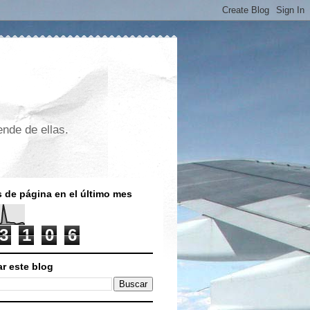
nde de ellas.
s de página en el último mes
3
1
0
6
r este blog