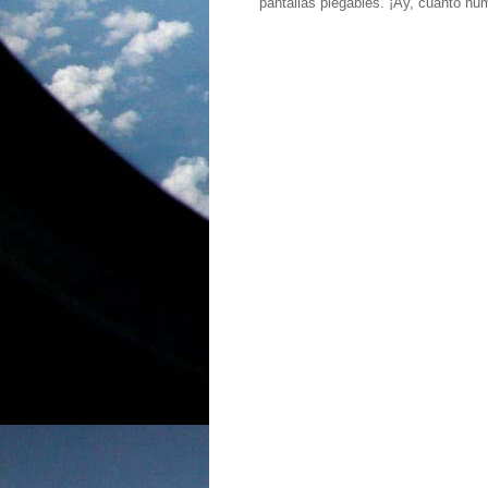
pantallas plegables. ¡Ay, cuánto hu