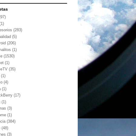
etas
(97)
(1)
esorios
(283)
ualidad
(5)
roid
(206)
malitos
(1)
le
(1530)
let
(1)
leTV
(35)
(1)
io
(4)
a
(1)
ckBerry
(17)
g
(1)
mas
(3)
ome
(1)
ncia
(384)
e
(48)
hes
(3)