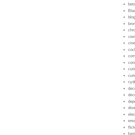
bet
Bla
blo
bro
chr
cie
cin
coc
com
con
cur
cur
cyd
dec
dec
dep
dis
ele
ere
flic
for