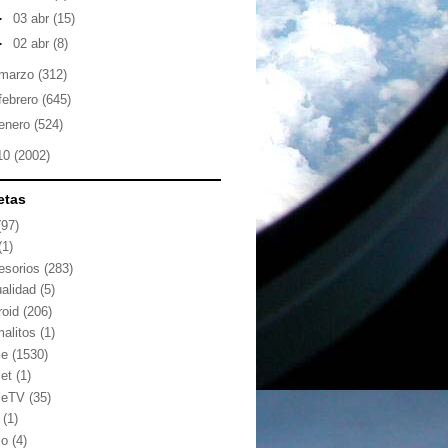
►
03 abr
(15)
►
02 abr
(8)
marzo
(312)
febrero
(645)
enero
(524)
10
(2002)
etas
(97)
(1)
esorios
(283)
ualidad
(5)
roid
(206)
malitos
(1)
le
(1530)
let
(1)
leTV
(35)
(1)
io
(4)