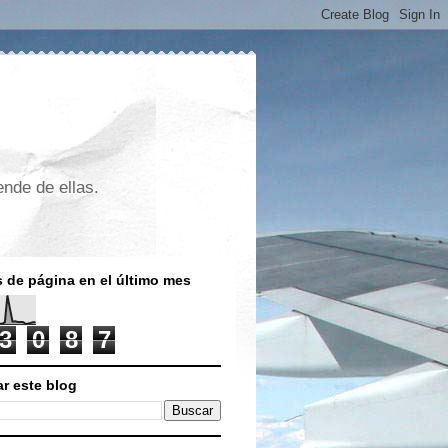
nde de ellas.
s de página en el último mes
3
0
8
7
r este blog