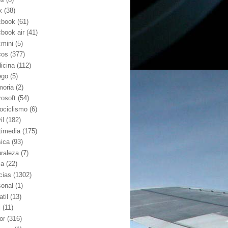
x
(38)
book
(61)
book air
(41)
mini
(5)
cos
(377)
icina
(112)
ego
(5)
oria
(2)
rosoft
(54)
ociclismo
(6)
il
(182)
timedia
(175)
ica
(93)
uraleza
(7)
ia
(22)
cias
(1302)
sonal
(1)
atil
(13)
j
(11)
or
(316)