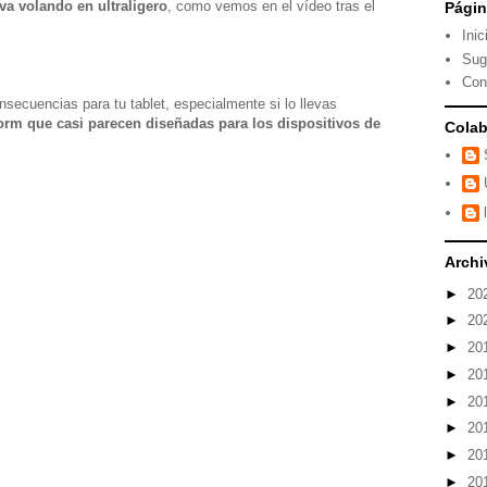
va volando en ultraligero
, como vemos en el vídeo tras el
Pági
Inic
Sug
Con
nsecuencias para tu tablet, especialmente si lo llevas
orm que casi parecen diseñadas para los dispositivos de
Colab
Archi
►
20
►
20
►
20
►
20
►
20
►
20
►
20
►
20