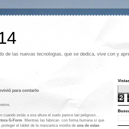
 14
o de las nuevas tecnologias, que se dedica, vive con y apre
Vista
evivió para contarlo
2
metros.
Busca
o cuando estás a esa altura el suelo parece tan peligroso…
ctora G-Form
. Mientras las fabrican con forma humana sí que
 proteger el tablet de la manzanica mordía de
una de estas