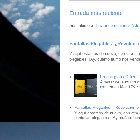
Entrada más reciente
Suscribirse a:
Enviar comentarios (At
Pantallas Plegables: ¿Revolució
Y aquí estamos de nuevo, con otra mar
plegables. ¡Ay, cuánto humo nos vende
Prueba gratis Office 
A pesar de la multitud
existen en Mac OS X ,
Pantallas Plegables: ¿Revolución o
Y aquí estamos de nuevo, con otra 
pantallas plegables. ¡Ay, cuánto hu