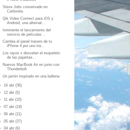
Steve Jobs conservado en
Carbonita
Qik Video Connect para iOS y
Android, una alternat...
Inminente el lanzamiento del
servicio de películas...
Cambia el panel trasero de tu
iPhone 4 por uno tra...
Los rayos x desvelan el esqueleto
de las pajaritas...
Nuevos MacBook Air en junio con
Thunderbolt
Un jarrón inspirado en una ballena
►
16 abr
(36)
►
12 abr
(5)
►
11 abr
(10)
►
07 abr
(19)
►
06 abr
(11)
►
05 abr
(37)
►
04 abr
(6)