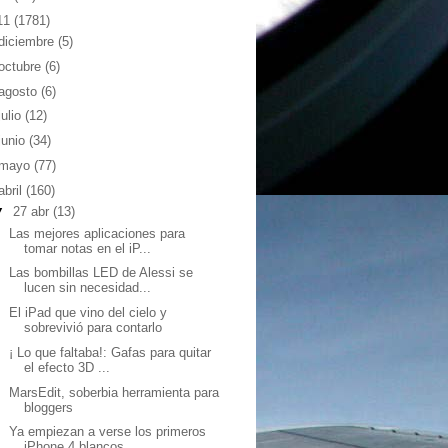
11
(1781)
diciembre
(5)
octubre
(6)
agosto
(6)
julio
(12)
junio
(34)
mayo
(77)
abril
(160)
▼
27 abr
(13)
Las mejores aplicaciones para
tomar notas en el iP...
Las bombillas LED de Alessi se
lucen sin necesidad...
El iPad que vino del cielo y
sobrevivió para contarlo
¡ Lo que faltaba!: Gafas para quitar
el efecto 3D ...
MarsEdit, soberbia herramienta para
bloggers
Ya empiezan a verse los primeros
iPhone 4 blancos