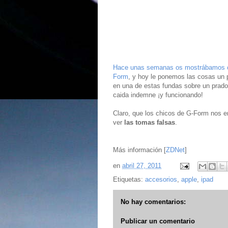
Hace unas semanas os mostrábamos cóm
Form
, y hoy le ponemos las cosas un p
en una de estas fundas sobre un prado 
caida indemne ¡y funcionando!
Claro, que los chicos de G-Form nos 
ver
las tomas falsas
.
Más información [
ZDNet
]
en
abril 27, 2011
Etiquetas:
accesorios
,
apple
,
ipad
No hay comentarios:
Publicar un comentario