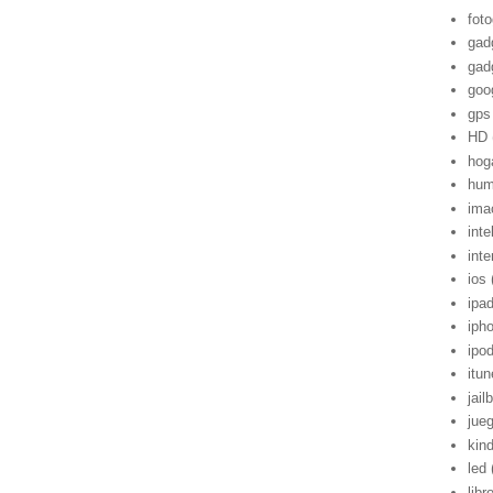
foto
gad
gad
goo
gps
HD
hog
hum
ima
inte
inte
ios
ipa
iph
ipo
itu
jail
jue
kind
led
libr