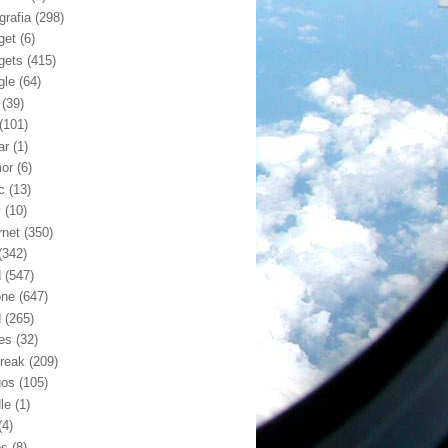
grafia
(298)
get
(6)
gets
(415)
gle
(64)
(39)
(101)
ar
(1)
or
(6)
c
(13)
l
(10)
rnet
(350)
(342)
d
(547)
one
(647)
d
(265)
nes
(32)
break
(209)
gos
(105)
le
(1)
(4)
os
(8)