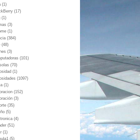
a
(1)
ckBerry
(17)
g
(1)
mas
(3)
ome
(1)
ncia
(384)
e
(48)
hes
(3)
putadoras
(101)
solas
(70)
iosidad
(1)
iosidades
(1097)
ia
(1)
oracion
(152)
oración
(3)
orte
(35)
eño
(5)
ctronica
(4)
ader
(51)
kr
(1)
mula1
(5)