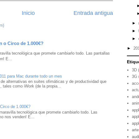
Inicio
Entrada antigua
►
om)
►
►
n o Circo de 1.000€?
►
20
avilla tecnológica que promete cambiarlo todo. Las pantallas
n! E...
Etiqu
3D
2011 para Mac durante todo un mes
3G
 de alternativas en suites ofimáticas y de productividad que
acc
 tales como iWork (de la propia...
act
and
ani
 Circo de 1.000€?
app
maravilla tecnológica que promete cambiarlo todo. Las
app
mo nos venden! E...
app
arte
aud