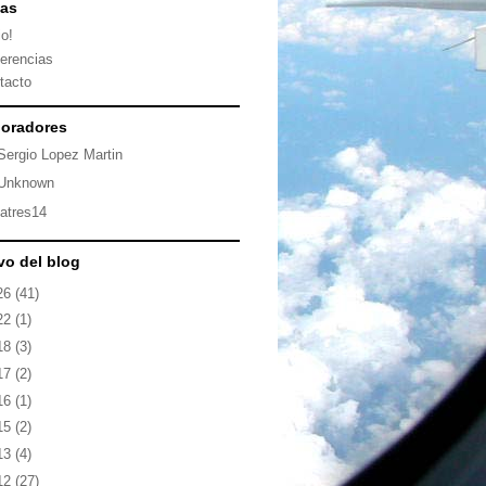
nas
io!
erencias
tacto
oradores
Sergio Lopez Martin
Unknown
latres14
vo del blog
26
(41)
22
(1)
18
(3)
17
(2)
16
(1)
15
(2)
13
(4)
12
(27)